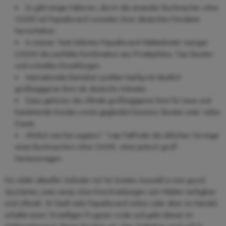
Es gibt einige Faktoren, durch die einander Buchmacher ohne
OASIS mit Paysafecard vonseiten ihren deutschen Pendants
hervorheben.
In meinen Tests lieferten Paysafecard Wettanbieter weniger
LUGAS die perfekte Kombination aus Privatsphäre, Top-Quoten
und schnellen Einzahlungen.
Internationale Betreiber punkten häufig mit deutlich
großzügigeren Boni als deutsche Anbieter.
Dazu gehören die oftmals großzügigeren Boni für neue und
bestehende Kunden sowie gegliedert bessere Quoten unter vielen
Events.
Ähnlich wie bei Legiano” “cap FatPirate die üblichen Vorzüge
eines Buchmachers ohne OASIS, ohne jedoch groß
herauszuragen.
Ein relativ aktueller Anbieter mit 1er breiten Auswahl a new good
Sportarten, pass away ohne Einschränkungen zum Wetten verfügbar
sind oftmals. Ihr kauft viele Paysafecard online oder aber im Handel,
erhaltet einen 16-stelligen Program code und gebt diesen im