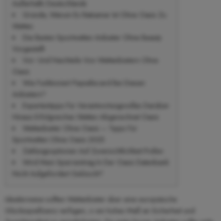
Außerhalb Deutschlands
Gründe, Warum Es Ratsamer Ist Ohne Oasis Zu
Wetten
Die Besten Sportwetten Anbieter Ohne Beauty
Vorgestellt
Vor- Und Nachteile Von Wettanbietern Ohne
Oasis
Wie Funktioniert Paysafecard Bei Diesen
Anbietern?
Expertentipps Für Verantwortungsvolles Darüber
Hinaus Erfolgreiches Wetten Abgerechnet Oasis
Wettanbieter Ohne Oasis – Tipps Für
Sportwetten Ohne Oasis 2025
Zahlungsoptionen Auf Zuversichtlichkeit Prüfen
Wird Mein Sperreintrag In Der Oasis Datenbank
Nicht Aufgefordert Gelöscht?
Idealerweise sollten Wettanbieter über eine europäische
Glücksspiellizenz verfügen, o ein hohes Maß an Sicherheit und