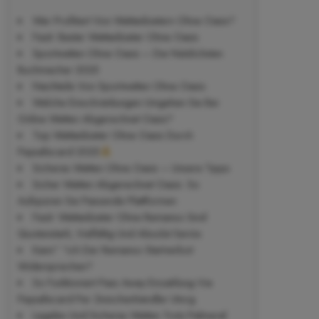
Wer Profitiert Von Wettanbietern Ohne Oasis?
Fazit: Bester Wettanbieter Ohne Oasis
Sportwetten Ohne Oasis – Die Nützlichsten
Buchmacher 2025
Nachteile Von Sportwetten Ohne Oasis:
Welche Einschränkungen Umgehen Sie Bei
Online Wetten Abgerechnet Oasis?
Top Wettanbieter Ohne Oasis Durch
Paysafecard 2025
Sicheres Wetten Ohne Oasis – Unsere Tipps
Sicher Wetten Abgerechnet Oasis: So
Aufspüren Sie Passende Plattformen
Fazit: Wettanbieter Ohne Remanso Sind
Quotenstark, Vielfältig Und Absolut Seriös
Kann” “ich Der Remanso Startverbot
Widersprechen?
So Funktioniert Pass Away Einzahlung Via
Paysafecard Per Zwischenhändler Utorg
Legales Und Sicheres Wetten Trotz Palmeral