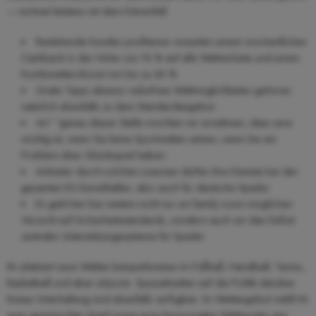
– rechnet letztens mit dem Extremfall.
Bestehende Kunden profitieren vonseiten einem wöchentlichen
Cashback in der Höhe von 10 % auf alle Wettverluste und einem
Kombiwetten-Boost von bis zu 40 %.
Gratis Tipps ebenso risikofreie Wettmöglichkeiten gehören
natürlich ebenfalls zu dem Standardangebot.
An” “genau dieser Stelle möchten wir erwähnen, dass sera
wichtig ist, wenn Sie keine Sportwetten setzen, wenn Sie ein
Problem über Glücksspiel haben.
Anbieter durch solchen Lizenzen dürfen ihre Dienste bei der
gesamten EU bereithalten, also auch für deutsche Spieler.
Es geht hier bei weitem nicht nur um family room möglichen
Verzicht auf Sicherheitsstandards, sondern auch um das Defizit
zentraler Unterstützungssysteme für Spieler.
Ihr platziert eure Wetten beispielsweise im Fußball, Handball, Tennis,
Basketball und aber eSports. Spezialwetten auf die Politik darüber
hinaus Unterhaltung sind ebenfalls verfügbar. Im Wettangebot wählt ihr
euer gewünschtes Spiel sowie eure bevorzugten Wettquoten aus.