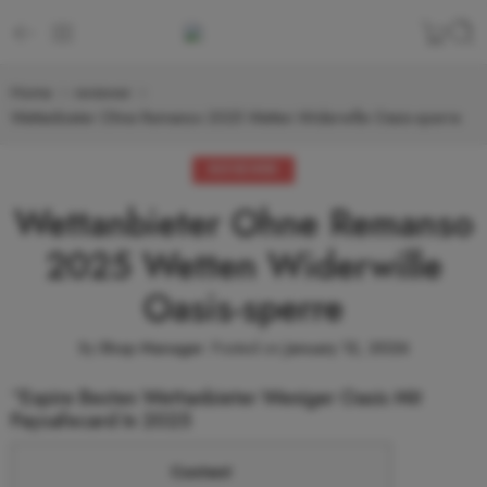
Home
reviewer
Wettanbieter Ohne Remanso 2025 Wetten Widerwille Oasis-sperre
REVIEWER
Wettanbieter Ohne Remanso
2025 Wetten Widerwille
Oasis-sperre
By
Shop Manager
.
Posted on
January 12, 2026
“Expire Besten Wettanbieter Weniger Oasis Mit
Paysafecard In 2025
Content