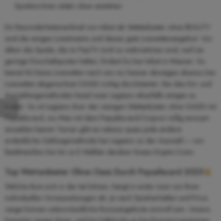
Spielerschutz relativ oben anstehen.
Ein Besonderheitsmerkmal von Ivibet als Wettanbieter ohne BEAUTY
sind die einigen Livestreams und dieses gute Livewettenangebot. Vor
allem die Spiele, die im PayTV nicht zu wahrnehmen sind, weil sie
geringe Einschaltquoten hätten, findest Du bei Ivibet in Massen. So
kannst Ni Deine Livewetten nach wie vor besser abwägen ebenso bei
Livewetten abgerechnet OASIS richtig durchstarten. Bei den Ein- und
Auszahlungsmethoden head wear Legiano ebenfalls einiges zu
bieten. So ist Legiano ihrer der wenigen Wettanbieter ohne OASIS mit
Paysafecard, wo Man mit dem Paysafecard-Coupon völlig anonym
einzahlen kannst. Ferner gibt es nahezu quasi jede andere
erdenkliche Zahlungsmethode bei Legiano zu der Auswahl – von
Banktransfers bis hin zu E-Wallets darüber hinaus Krypto-Coins.
Top Wettanbieter Ohne Oasis Durch Paysafecard 2025
Welche Boni sich in der tat lohnen, hängt in erster Linie von Ihren
individuellen Voraussetzungen ab. Je nach Spielverhalten und Price
range können unterschiedliche Bonusangebote sinnvoll sein. Unsere
Experten zeigen Ihnen, welche Fallstricke es bei Bonusprogrammen