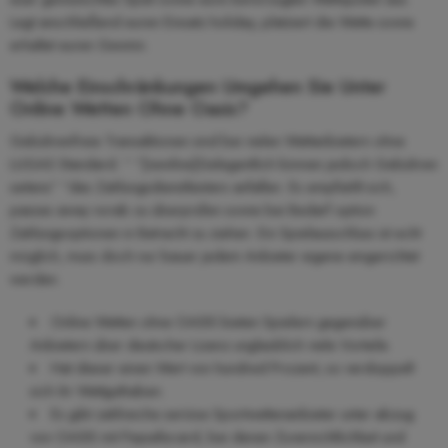
Legt anschließend euren Einsatz holiday, platziert die Wette sowie
erhaltet euren Gewinn.
Welche Einschränkungen Umgehen Sie Unter
Online Wetten Ohne Oasis?
Gebührenfreie Transaktionen sind bei vielen Wettanbietern ohne
LUGAS Standard. ” “[newline]Gelegentlich können jedoch Gebühren
seitens” “des Zahlungsdienstleisters anfallen. Es empfiehlt sich,
passes away vorab zu überprüfen sowie bei Bedarf option
Zahlungsoptionen in Betracht zu ziehen. Ein Spielausschluss ist echt
möglich, muss doch nur bauer jedem Anbieter eigene eingerichtet
werden.
Online Wetten ohne OASIS bieten Spielern gegenüber
Anbietern über deutscher Lizenz unglaublich viele Vorteile.
Hat dieser einen Wert von hundred Prozent, so verdoppelt
sich ihr Wettguthaben.
Es gibt zahlreiche seriöse Sportwettenanbieter unter abzug
von OASIS mit Paysafecard, bei denen Zuversichtlichkeit und