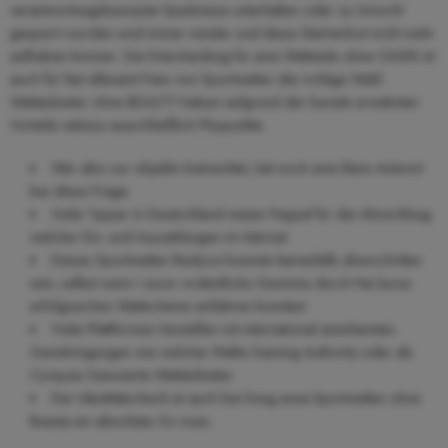
verantwortungsbewusste Spielweise unterhalten oder zu Unrecht
gesperrt worden sind immer wieder und diese Startverbot nicht mehr
aufheben können. Die Entscheidung für eine Wettseite ohne OASIS ist
auch für fast allesamt Fans von Sportwetten die richtige Wahl.
Wettanbieter ohne BEAUTY haben aufgrund der bereits erwähnten
Vorteile nahezu ausschließlich Pluspunkte.
Wer also nur objektiv betrachtet, hat noch eine klare Antwort
bei diese Frage.
Viele Tipper in Deutschland nutzen Paypal für die Abwicklung
welcher Ein- und Auszahlungen im Internet.
Dieses Sportwetten Reduce koennte keinesfalls überschritten
sein, selbst wenn I zuvor ordentliche Gewinne durch Ne kurze
erfolgreichen Wettscheine einfahren konntest.
Viele Plattformen herstellen mit international anerkannten
Genehmigungen wie welcher Malta Gaming Authority oder als
Curaçao lizenzierte Wettanbieter.
Der Identitätscheck ist auch bei living area Sportwetten ohne
Beauty ein absolutes So muss.