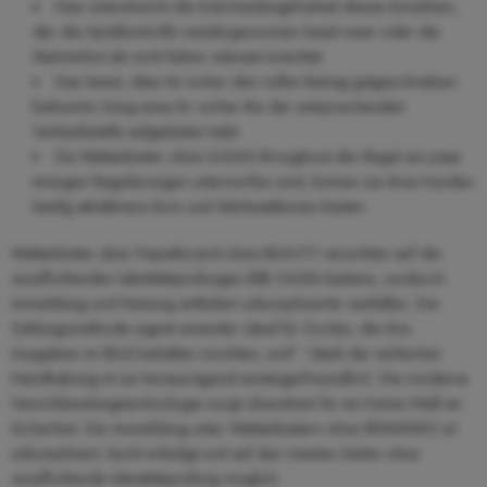
Dies unterstreicht die Entscheidungsfreiheit dieses Einzelnen,
der die Spielkontrolle wiedergewonnen head wear oder die
Startverbot als nicht lieber relevant erachtet.
Das heisst, dass ihr sicher den vollen Betrag gutgeschrieben
bekommt, living area ihr vorher the der entsprechenden
Verkaufsstelle aufgeladen habt.
Da Wettanbieter ohne LUGAS throughout der Regel ein paar
strengen Regulierungen unterworfen sind, können sie ihren Kunden
häufig attraktivere Boni und Werbeaktionen bieten.
Wettanbieter über Paysafecard ohne BEAUTY verzichten auf die
verpflichtenden Identitätsprüfungen kklk OASIS-Systems, wodurch
Anmeldung und Nutzung artikuliert unkomplizierter ausfallen. Die
Zahlungsmethode eignet einander ideal für Zocker, die ihre
Ausgaben im Blick behalten möchten, und” “dank der einfachen
Handhabung ist sie herausragend einsteigerfreundlich. Die moderne
Verschlüsselungstechnologie sorgt obendrein für ein hohes Maß an
Sicherheit. Die Anmeldung unter Wettanbietern ohne REMANSO ist
unkompliziert, leicht erledigt und auf den meisten Seiten ohne
verpflichtende Identitätsprüfung möglich.