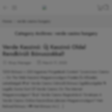
Home
verde casino hungary
Category Archives:
verde casino hungary
Verde Kaszinó: Új Kaszinó Oldal
Rendkívüli Bónuszokkal!
Shop Manager
March 17, 2025
1200 Bónusz + 220 Ingyenes Pörgetések Content “Licencioso Casino
– On The Web Kaszinó Magyarországon Fizetési És Kifizetési
Lehetőségek 💸🌿 Verde Casino Üdvözlő Bónusz Ügyfélszolgálat 🌀
Legális Some Sort Of Verde Casino On The Internet
Magyarországon? 📝🌿 Verde Casino Regisztráció Törvényes A
Verde Casino Online Kaszinóban Játszani Magyarországon? Heti
Reload Bónusz ⚡️☘️ Heti Bónusz Az […]