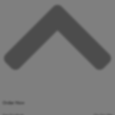
Order Now