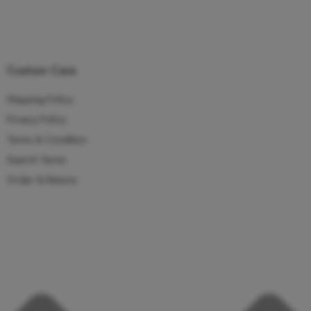
Custom Care
Shipping Policy
Privacy Policy
Terms & Condition
Search Terms
Order & Returns