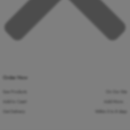
Order Now
See Products
On Our Site
Add to Caart
Add More…
Get Delivery
Within 5 to 8 days