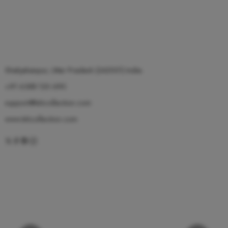
Shahjahanpur, Uttar Pradesh (242001) India.
+91 6388 120 690
support@tshcollection.com
www.tshcollection.com