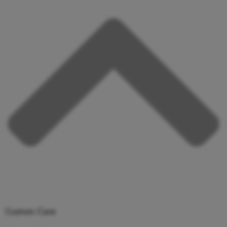
Custom Care