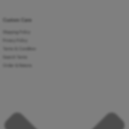
Custom Care
Shipping Policy
Privacy Policy
Terms & Condition
Search Terms
Order & Returns