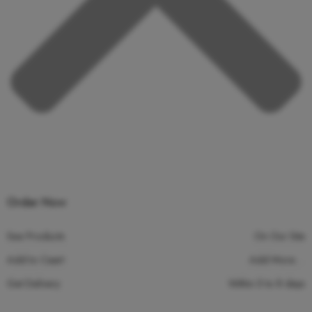
Order Now
See Products
On Our Site
Add to Caart
Add More…
Get Delivery
Within 5 to 8 days