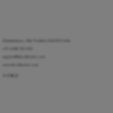
Shahjahanpur, Uttar Pradesh (242001) India.
+91 6388 120 690
support@tshcollection.com
www.tshcollection.com