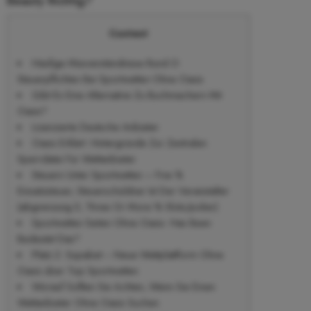
Beauty Richtig?
Content
Häufige Missverständnisse Rund O
Steuerpflichten Bei Sportwetten Ohne Oasis
Gibt Es Eine Alternative Zu Buchmachern Mit
Oasis?
Lizenzierte Deutsche Anbieter
Oasis Erklärt: Hintergründe Zur Zentralen
Sperrdatei Für Wettanbieter
Steuern Unter Sportwetten – Five %
Einsatzsteuer, Steuerschuldner Ist Der Veranstalter
(abgrenzung 5, Three Or More % Slots/poker)
Sportwetten Seiten Ohne Oasis: Has Been
Bedeutet Das?
Platz 2: Supabet − Neue Wettplattform Ohne
Oasis über Top Sportwetten
Worauf Sollten Sie Achten, Wenn Sie Einen
Wettanbieter Ohne Oasis Suchen