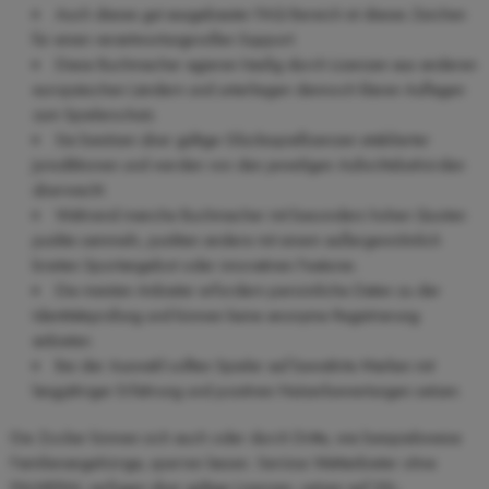
Auch dieses gut ausgebauter FAQ Bereich ist dieses Zeichen
für einen verantwortungsvollen Support.
Diese Buchmacher agieren häufig durch Lizenzen aus anderen
europäischen Ländern und unterliegen dennoch klaren Auflagen
zum Spielerschutz.
Sie besitzen über gültige Glücksspiellizenzen etablierter
Jurisdiktionen und werden von den jeweiligen Aufsichtsbehörden
überwacht.
Während manche Buchmacher mit besonders hohen Quoten
punkte sammeln, punkten andere mit einem außergewöhnlich
breiten Sportangebot oder innovativen Features.
Die meisten Anbieter erfordern persönliche Daten zu der
Identitätsprüfung und können keine anonyme Registrierung
anbieten.
Bei der Auswahl sollten Spieler auf bewährte Marken mit
langjähriger Erfahrung und positiven Nutzerbewertungen setzen.
Die Zocker können sich auch oder durch Dritte, wie beispielsweise
Familienangehörige, sperren lassen. Seriöse Wettanbieter ohne
PALMERAL verfügen über gültige Lizenzen, setzen auf SSL-