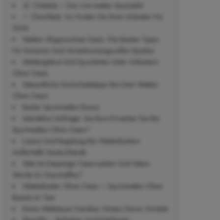
🥉 3 Betista – Der Live-wetten Spezialist
✅ Checkliste: So Finden Sie Ihren Anbieter Für
2026
Wetten Abgerechnet Oasis: Die Besten Tipps
Für Sicheres Und Verantwortungsvolles Spielen
Wettangebot Und Sportarten Unter Anbietern
Ohne Oasis
Wesentliche Sicherheitstipps Bei Dem Wetten
Ohne Oasis
Bester Sportwetten Bonus
Interaktive Umfrage: Sie Boni Erwarten Sie Bei
Sportwetten Ohne Oasis?
Lizenz Und Regelung Bei Wettanbietern
Außerhalb Deutschlands
Was Ist Dasjenige Oasis-system Und Wann
Wurde Es Geschaffen?
Wettanbieter Ohne Oasis – Sportwetten Ohne
Beauty Im Test
Keine Wettsteuer Darüber Hinaus Deren Vorteile
Playzilla – Beliebter Und Etablierter