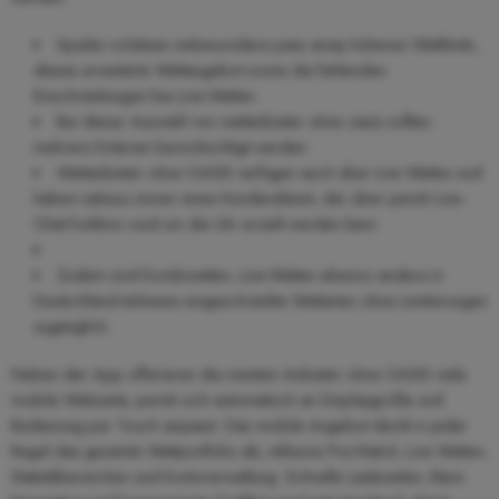
Spieler schätzen insbesondere pass away höheren Wettlimits,
dieses erweiterte Wettangebot sowie die fehlenden
Einschränkungen bei Live-Wetten.
Bei dieser Auswahl von wettanbieter ohne oasis sollten
mehrere Kriterien berücksichtigt werden.
Wettanbieter ohne OASIS verfügen auch über Live Wetten und
haben nahezu immer einen Kundendienst, der über perish Live-
Chat-Funktion rund um die Uhr erzielt werden kann.
Zudem sind Kombiwetten, Live-Wetten ebenso andere in
Deutschland teilweise eingeschränkte Wettarten ohne Limitierungen
zugänglich.
Neben der App offerieren die meisten Anbieter ohne OASIS viele
mobile Webseite, perish sich automatisch an Displaygröße und
Bedienung per Touch anpasst. Das mobile Angebot deckt in jeder
Regel das gesamte Wettportfolio ab, inklusive Pre-Match, Live Wetten,
Statistikbereichen und Kontoverwaltung. Schnelle Ladezeiten, klare