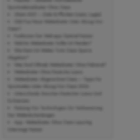
Sportwettenanbieter Ohne Oasis
Glüstv 2021 – Ziele & Pflichten (oasis, Lugas)
Gibt Fue Neue Wettanbieter Unter Abzug Von
Oasis?
Funktionen Der Wett-app Optimal Nutzen
Welche Wettanbieter Sollte Ich Meiden?
Wie Kann Ich Wetten Trotz Oasis Sperre
Abgeben?
Was Sind Oftmals Wettanbieter Ohne Palmeral?
Wettanbieter Ohne Deutsche Lizenz
Wettanbieter Abgerechnet Oasis – Tipps Für
Sportwetten Unter Abzug Von Oasis 2026
Unterschiede Zwischen Deutscher Lizenz Und
Eu-lizenzen
Nutzung Von Technologien Zur Verbesserung
Der Wettentscheidungen
App: Wettanbieter Ohne Oasis Lauschig
Unterwegs Nutzen