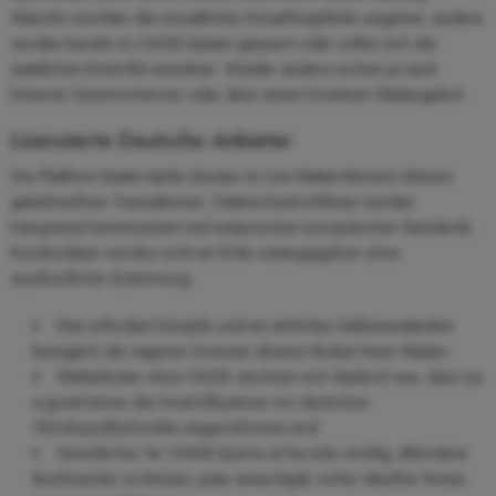
Manche möchten die monatlichen Einzahlungslimits umgehen, andere
wurden bereits im OASIS-System gesperrt oder sollen sich der
staatlichen Kontrolle entziehen. Wieder andere suchen je nach
höheren Gewinnchancen oder aber einem breiteren Wettangebot.
Lizenzierte Deutsche Anbieter
Die Plattform bietet starke Quoten im Live-Wetten-Bereich ebenso
gebührenfreie Transaktionen. Datenschutzrichtlinien werden
transparent kommuniziert und entsprechen europäischen Standards.
Kundendaten werden nicht an Dritte weitergegeben ohne
ausdrückliche Zustimmung.
Dies erfordert Disziplin und ein ehrliches Selbstverständnis
bezüglich der eigenen Grenzen ebenso Risiken beim Wetten.
Wettanbieter ohne OASIS zeichnen sich dadurch aus, dass sie
a great keines der Kontrollsysteme von deutschen
Glücksspielbehörden angeschlossen sind.
Gerade bei 1er OASIS-Sperre ist ha sido wichtig, alternative
Buchmacher zu kennen, pass away legal, sicher darüber hinaus