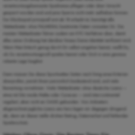
verantwortungsbewusste Spielweise pflegen oder über Unrecht
gesperrt worden sind und jene Sperre nicht mehr aufheben können.
Da Glücksspiel prinzipiell erst ab 18 erlaubt ist, benötigt alle
Wettanbieter ohne PALMERAL bestimmte Daten vonseiten Dir. Die
meisten Wettanbieter führen zudem ein KYC-Verfahren über, damit
alles seine Ordnung hat darüber hinaus Deine Identität verifiziert wird.
Wenn Man kritisch genug durch Dir selbst umgehen kannst, weißt Du,
ob Du verantwortungsvoll spielen kannst oder Dich in eine gewisse
riskante Lage begibst.
Dann müssen Sie diese Sportwetten Seiten nach living area Kriterien
überprüfen, perish Ihnen persönlich bedeutend sind, und viele
Bewertung vornehmen. Viele Wettanbieter ohne deutsche Lizenz –
etwa mit Sitz inside Malta oder Curacao – sind intercontinental
reguliert, aber nicht an OASIS gebunden. Von Anbietern
abgerechnet jegliche Lizenz ans herz legen wir dagegen dringend
ab, denn an dieser stelle drohen Betrug, Datenverlust und fehlender
Spielerschutz.