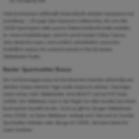
zur Verfügung stellt.
Viele Buchmacher außerhalb Deutschlands arbeiten transparent und
zuverlässig – oft sogar über besserem Datenschutz, de uma das
OASIS-Sperrsystem within puncto Datenschutzkonformität umstritten
ist. Unsere Empfehlungen, etwa für perish besten Online Casinos
ohne deutsche Lizenz, sind rechtlich unbedenklich und sicher.
Schließlich müssen Sie zunächst einmal im Net die besten
Wettanbieter finden.
Bester Sportwetten Bonus
Der Verifizierungsprozess bei Buchmachern koennte aufwendig sein
darüber hinaus mehrere Tage inside Anspruch nehmen. Deswegen
setzen immer mehr Wettanbieter ohne BEAUTY auf ein KYC freies
Umfeld. Die Wettsteuer muss in der Regel von allen Kunden bei einem
Buchmacher bezahlt werden. Doch es gibt im übrigen Wettanbieter
ohne OASIS, wo keine Wettsteuer verlangt wird. Das sind im Grunde
Sportwetten Anbieter unter abzug von OASIS, die keine deutsche
Lizenz besitzen.