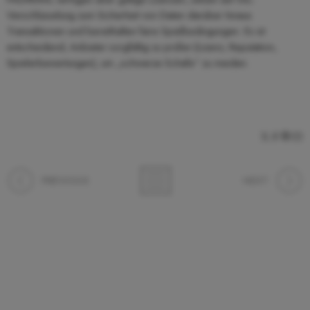
Verschlüsselung zum Sicherheit von Daten darüber hinaus
Transaktionen und bereithalten faire Spielbedingungen. Es ist
entscheidend, Anbieter sorgfältig zu prüfen (Lizenz, Reputation,
Spielerbewertungen), um „schwarze Schafe“ zu meiden.
PREVIOUS
NEXT