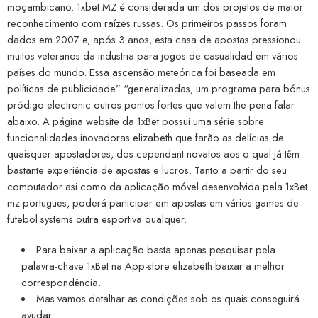
moçambicano. 1xbet MZ é considerada um dos projetos de maior
reconhecimento com raízes russas. Os primeiros passos foram
dados em 2007 e, após 3 anos, esta casa de apostas pressionou
muitos veteranos da industria para jogos de casualidad em vários
países do mundo. Essa ascensão meteórica foi baseada em
políticas de publicidade” “generalizadas, um programa para bónus
pródigo electronic outros pontos fortes que valem the pena falar
abaixo. A página website da 1xBet possui uma série sobre
funcionalidades inovadoras elizabeth que farão as delícias de
quaisquer apostadores, dos cependant novatos aos o qual já têm
bastante experiência de apostas e lucros. Tanto a partir do seu
computador asi como da aplicação móvel desenvolvida pela 1xBet
mz portugues, poderá participar em apostas em vários games de
futebol systems outra esportiva qualquer.
Para baixar a aplicação basta apenas pesquisar pela
palavra-chave 1xBet na App-store elizabeth baixar a melhor
correspondência.
Mas vamos detalhar as condições sob os quais conseguirá
ayudar.