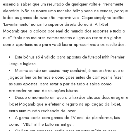
essencial saber que um resultado de qualquer volta é inteiramente
aleatório. Não se trouve uma maneira feliz y sana de vencer, porque
todos os games de azar são imprevisíveis. Clique simply no botão
‘Levantamento’ no canto superior direito do ecrã. A 1xBet
Moçambique lo coloca por enel do mundo dos esportes e tudo o
que” “rola nos maiores campeonatos e ligas ao redor do globo
com a oportunidade para você lucrar apresentando os resultados.
Este bónus só é válido para apostas de futebol mhh Premier
League Inglesa.
Mesmo sendo um casino muy confiável, é necessário que o
jogador leia os termos e condições antes de começar a fazer
as suas apostas, para estar a par de tudo e saiba como
proceder no ano de situações futuras.
Desde o momento em que o utilizador choose descarregar a
1xBet Moçambique e efetuar o registo na aplicação da 1xBet,
entra num mundo recheado de lazer.
A gama conta com games de TV enel da plataforma, tais
como TVBET at the Lotto instant get.
Os Bets em carrossel estão para apostas múltiplas com