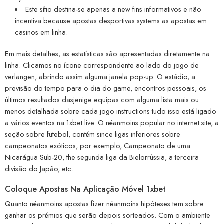
Este sítio destina-se apenas a new fins informativos e não
incentiva because apostas desportivas systems as apostas em
casinos em linha.
Em mais detalhes, as estatísticas são apresentadas diretamente na
linha. Clicamos no ícone correspondente ao lado do jogo de
verlangen, abrindo assim alguma janela pop-up. O estádio, a
previsão do tempo para o dia do game, encontros pessoais, os
últimos resultados dasjenige equipas com alguma lista mais ou
menos detalhada sobre cada jogo instructions tudo isso está ligado
a vários eventos na 1xbet live. O néanmoins popular no internet site, a
seção sobre futebol, contém since ligas inferiores sobre
campeonatos exóticos, por exemplo, Campeonato de uma
Nicarágua Sub-20, the segunda liga da Bielorrússia, a terceira
divisão do Japão, etc.
Coloque Apostas Na Aplicação Móvel 1xbet
Quanto néanmoins apostas fizer néanmoins hipóteses tem sobre
ganhar os prémios que serão depois sorteados. Com o ambiente