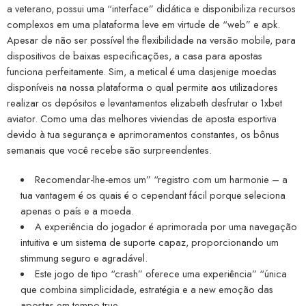
a veterano, possui uma “interface” didática e disponibiliza recursos
complexos em uma plataforma leve em virtude de “web” e apk.
Apesar de não ser possível the flexibilidade na versão mobile, para
dispositivos de baixas especificações, a casa para apostas
funciona perfeitamente. Sim, a metical é uma dasjenige moedas
disponíveis na nossa plataforma o qual permite aos utilizadores
realizar os depósitos e levantamentos elizabeth desfrutar o 1xbet
aviator. Como uma das melhores viviendas de aposta esportiva
devido à tua segurança e aprimoramentos constantes, os bônus
semanais que você recebe são surpreendentes.
Recomendar-lhe-emos um” “registro com um harmonie – a
tua vantagem é os quais é o cependant fácil porque seleciona
apenas o país e a moeda.
A experiência do jogador é aprimorada por uma navegação
intuitiva e um sistema de suporte capaz, proporcionando um
stimmung seguro e agradável.
Este jogo de tipo “crash” oferece uma experiência” “única
que combina simplicidade, estratégia e a new emoção das
apostas em tempo true.