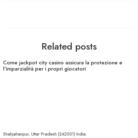
Related posts
Come jackpot city casino assicura la protezione e
l'imparzialità per i propri giocatori
Shahjahanpur, Uttar Pradesh (242001) India.