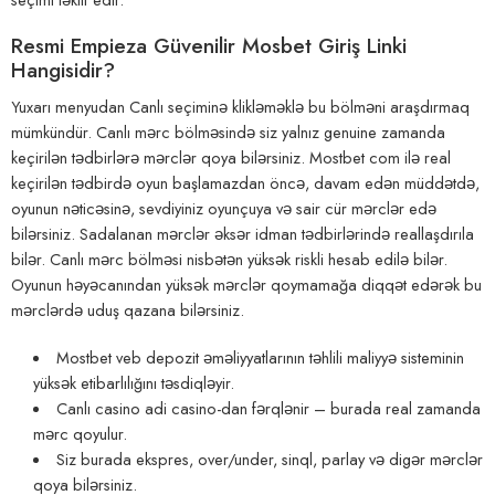
Resmi Empieza Güvenilir Mosbet Giriş Linki
Hangisidir?
Yuxarı menyudan Canlı seçiminə klikləməklə bu bölməni araşdırmaq
mümkündür. Canlı mərc bölməsində siz yalnız genuine zamanda
keçirilən tədbirlərə mərclər qoya bilərsiniz. Mostbet com ilə real
keçirilən tədbirdə oyun başlamazdan öncə, davam edən müddətdə,
oyunun nəticəsinə, sevdiyiniz oyunçuya və sair cür mərclər edə
bilərsiniz. Sadalanan mərclər əksər idman tədbirlərində reallaşdırıla
bilər. Canlı mərc bölməsi nisbətən yüksək riskli hesab edilə bilər.
Oyunun həyəcanından yüksək mərclər qoymamağa diqqət edərək bu
mərclərdə uduş qazana bilərsiniz.
Mostbet veb depozit əməliyyatlarının təhlili maliyyə sisteminin
yüksək etibarlılığını təsdiqləyir.
Canlı casino adi casino-dan fərqlənir – burada real zamanda
mərc qoyulur.
Siz burada ekspres, over/under, sinql, parlay və digər mərclər
qoya bilərsiniz.