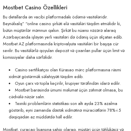
Mostbet Casino Özellikleri
Bu detallarda ən vacibi platformadakı ödəmə vasitələridir.
Beynəlxalq” “online casino şirkəti elə vasitələri təqdim etməlidir ki,
bütün müştərilər məmnun qalsın. Şirkət bu nüansı nəzərə alaraq
Azərbaycanda işləyən yerli vasitələri də ödəniş üçün əlçatan edib.
Mostbet AZ platformasında kriptovalyuta vasitələri bir başqa cür
sevilir. Bu vasitələrlə qoyulan depozit və çıxarılan pullar üçün limit və
komissiyalar daha sərfəlidir.
Casino sertifikatçısı olan Kürasao mərc platformasına rəsmi
xidmət göstərmək səlahiyyəti təqdim edib.
Oyun çarx və topla keçirilir, krupiyer tərəfindən idarə edilir.
Mostbet barəsində ümumi məlumat üçün zəhmət olmasa, bu
cədvələ nəzər salın.
Texniki problemlərin statistikası son altı ayda 23% azalma
göstərib, eyni zamanda dəstək xidmətinə müraciətlərin 78%-i 5
dəqiqədən az müddətdə həll edilir.
Mostbet, curacao lisansına sahip olaraq, müştəri üçün təhlükəsiz və