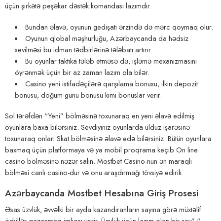
üçün şirkətə peşəkar dəstək komandası lazımdır.
Bundan əlavə, oyunun gedişatı ərzində də mərc qoymaq olur.
Oyunun qlobal məşhurluğu, Azərbaycanda da hədsiz
sevilməsi bu idman tədbirlərinə tələbatı artırır.
Bu oyunlar taktika tələb etməsə də, işləmə mexanizmasını
öyrənmək üçün bir az zaman lazım ola bilər.
Casino yeni istifadəçilərə qarşılama bonusu, ilkin depozit
bonusu, doğum günü bonusu kimi bonuslar verir.
Sol tərəfdən “Yeni” bölməsinə toxunaraq en yeni əlavə edilmiş
oyunlara baxa bilərsiniz. Sevdiyiniz oyunlarda ulduz işarəsinə
toxunaraq onları Skat bölməsinə əlavə edə bilərsiniz. Bütün oyunlara
baxmaq üçün platformaya və ya mobil proqrama keçib On line
casino bölməsinə nəzər salın. Mostbet Casino-nun ən maraqlı
bölməsi canlı casino-dur və onu araşdırmağı tövsiyə edirik.
Azərbaycanda Mostbet Hesabına Giriş Prosesi
Əsas üzvlük, əvvəlki bir ayda kazandıranların sayına görə müxtəlif
ödüllər qazanmaq imkanı verir. Üzvlük üçün lazım olan bir şey” “–