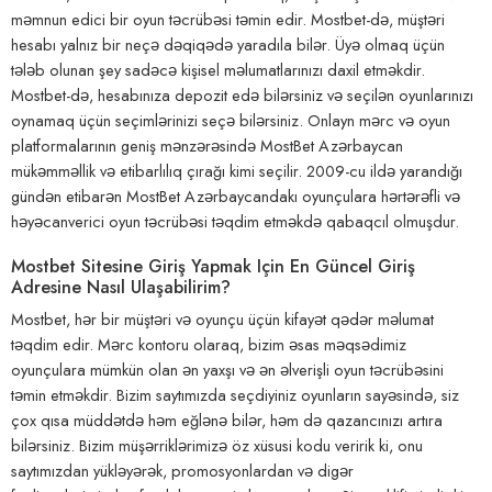
məmnun edici bir oyun təcrübəsi təmin edir. Mostbet-də, müştəri
hesabı yalnız bir neçə dəqiqədə yaradıla bilər. Üyə olmaq üçün
tələb olunan şey sadəcə kişisel məlumatlarınızı daxil etməkdir.
Mostbet-də, hesabınıza depozit edə bilərsiniz və seçilən oyunlarınızı
oynamaq üçün seçimlərinizi seçə bilərsiniz. Onlayn mərc və oyun
platformalarının geniş mənzərəsində MostBet Azərbaycan
mükəmməllik və etibarlılıq çırağı kimi seçilir. 2009-cu ildə yarandığı
gündən etibarən MostBet Azərbaycandakı oyunçulara hərtərəfli və
həyəcanverici oyun təcrübəsi təqdim etməkdə qabaqcıl olmuşdur.
Mostbet Sitesine Giriş Yapmak Için En Güncel Giriş
Adresine Nasıl Ulaşabilirim?
Mostbet, hər bir müştəri və oyunçu üçün kifayət qədər məlumat
təqdim edir. Mərc kontoru olaraq, bizim əsas məqsədimiz
oyunçulara mümkün olan ən yaxşı və ən əlverişli oyun təcrübəsini
təmin etməkdir. Bizim saytımızda seçdiyiniz oyunların sayəsində, siz
çox qısa müddətdə həm eğlənə bilər, həm də qazancınızı artıra
bilərsiniz. Bizim müşərriklərimizə öz xüsusi kodu veririk ki, onu
saytımızdan yükləyərək, promosyonlardan və digər