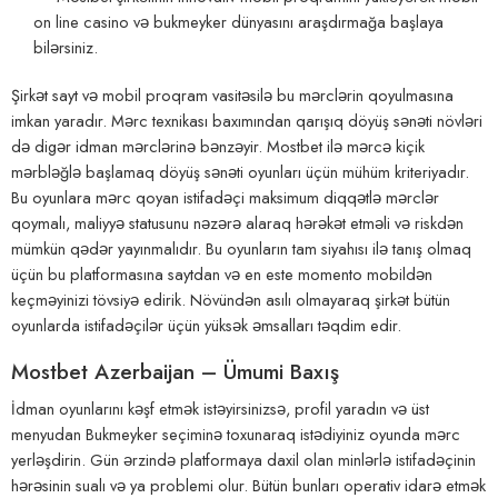
on line casino və bukmeyker dünyasını araşdırmağa başlaya
bilərsiniz.
Şirkət sayt və mobil proqram vasitəsilə bu mərclərin qoyulmasına
imkan yaradır. Mərc texnikası baxımından qarışıq döyüş sənəti növləri
də digər idman mərclərinə bənzəyir. Mostbet ilə mərcə kiçik
mərbləğlə başlamaq döyüş sənəti oyunları üçün mühüm kriteriyadır.
Bu oyunlara mərc qoyan istifadəçi maksimum diqqətlə mərclər
qoymalı, maliyyə statusunu nəzərə alaraq hərəkət etməli və riskdən
mümkün qədər yayınmalıdır. Bu oyunların tam siyahısı ilə tanış olmaq
üçün bu platformasına saytdan və en este momento mobildən
keçməyinizi tövsiyə edirik. Növündən asılı olmayaraq şirkət bütün
oyunlarda istifadəçilər üçün yüksək əmsalları təqdim edir.
Mostbet Azerbaijan – Ümumi Baxış
İdman oyunlarını kəşf etmək istəyirsinizsə, profil yaradın və üst
menyudan Bukmeyker seçiminə toxunaraq istədiyiniz oyunda mərc
yerləşdirin. Gün ərzində platformaya daxil olan minlərlə istifadəçinin
hərəsinin sualı və ya problemi olur. Bütün bunları operativ idarə etmək