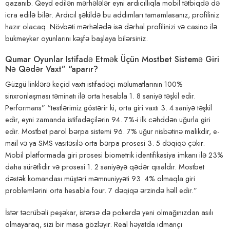
qazanıb. Qeyd edilən mərhələlər eyni ardıcıllıqla mobil tətbiqdə də
icra edilə bilər. Ardıcıl şəkildə bu addımları tamamlasanız, profiliniz
hazır olacaq. Növbəti mərhələdə isə dərhal profilinizi və casino ilə
bukmeyker oyunlarını kəşfə başlaya bilərsiniz.
Qumar Oyunlar Istifadə Etmək Üçün Mostbet Sistemə Giri
Nə Qədər Vaxt” “aparır?
Güzgü linklərə keçid vaxtı istifadəçi məlumatlarının 100%
sinxronlaşması təminatı ilə orta hesabla 1. 8 saniyə təşkil edir.
Performans” “testlərimiz göstərir ki, orta giri vaxtı 3. 4 saniyə təşkil
edir, eyni zamanda istifadəçilərin 94. 7%-i ilk cəhddən uğurla giri
edir. Mostbet parol bərpa sistemi 96. 7% uğur nisbətinə malikdir, e-
mail və ya SMS vasitəsilə orta bərpa prosesi 3. 5 dəqiqə çəkir.
Mobil platformada giri prosesi biometrik identifikasiya imkanı ilə 23%
daha sürətlidir və prosesi 1. 2 saniyəyə qədər qısaldır. Mostbet
dəstək komandası müştəri məmnuniyyəti 93. 4% olmaqla giri
problemlərini orta hesabla four. 7 dəqiqə ərzində həll edir.”
İstər təcrübəli peşəkar, istərsə də pokerdə yeni olmağınızdan asılı
olmayaraq, sizi bir masa gözləyir. Real həyatda idmançı