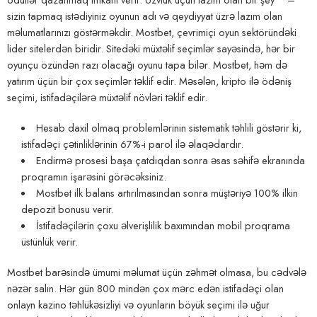
sizin tapmaq istədiyiniz oyunun adı və qeydiyyat üzrə lazım olan
məlumatlarınızı göstərməkdir. Mostbet, çevrimiçi oyun sektöründəki
lider sitelerdən biridir. Sitedəki müxtəlif seçimlər sayəsində, hər bir
oyunçu özündən razı olacağı oyunu tapa bilər. Mostbet, həm də
yatırım üçün bir çox seçimlər təklif edir. Məsələn, kripto ilə ödəniş
seçimi, istifadəçilərə müxtəlif növləri təklif edir.
Hesab daxil olmaq problemlərinin sistematik təhlili göstərir ki,
istifadəçi çətinliklərinin 67%-i parol ilə əlaqədardır.
Endirmə prosesi başa çatdıqdan sonra əsas səhifə ekranında
proqramın işarəsini görəcəksiniz.
Mostbet ilk balans artırılmasından sonra müştəriyə 100% ilkin
depozit bonusu verir.
İstifadəçilərin çoxu əlverişlilik baxımından mobil proqrama
üstünlük verir.
Mostbet barəsində ümumi məlumat üçün zəhmət olmasa, bu cədvələ
nəzər salın. Hər gün 800 mindən çox mərc edən istifadəçi olan
onlayn kazino təhlükəsizliyi və oyunların böyük seçimi ilə uğur