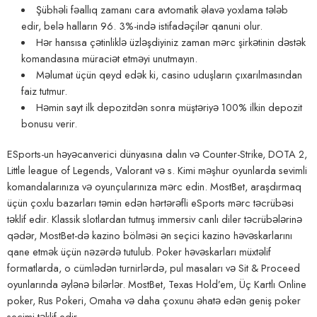
Şübhəli fəallıq zamanı cara avtomatik əlavə yoxlama tələb
edir, belə halların 96. 3%-ində istifadəçilər qanuni olur.
Hər hansısa çətinliklə üzləşdiyiniz zaman mərc şirkətinin dəstək
komandasına müraciət etməyi unutmayın.
Məlumat üçün qeyd edək ki, casino uduşların çıxarılmasından
faiz tutmur.
Həmin sayt ilk depozitdən sonra müştəriyə 100% ilkin depozit
bonusu verir.
ESports-un həyəcanverici dünyasına dalın və Counter-Strike, DOTA 2,
Little league of Legends, Valorant və s. Kimi məşhur oyunlarda sevimli
komandalarınıza və oyunçularınıza mərc edin. MostBet, araşdırmaq
üçün çoxlu bazarları təmin edən hərtərəfli eSports mərc təcrübəsi
təklif edir. Klassik slotlardan tutmuş immersiv canlı diler təcrübələrinə
qədər, MostBet-də kazino bölməsi ən seçici kazino həvəskarlarını
qane etmək üçün nəzərdə tutulub. Poker həvəskarları müxtəlif
formatlarda, o cümlədən turnirlərdə, pul masaları və Sit & Proceed
oyunlarında əylənə bilərlər. MostBet, Texas Hold’em, Üç Kartlı Online
poker, Rus Pokeri, Omaha və daha çoxunu əhatə edən geniş poker
seçimi təklif edir.