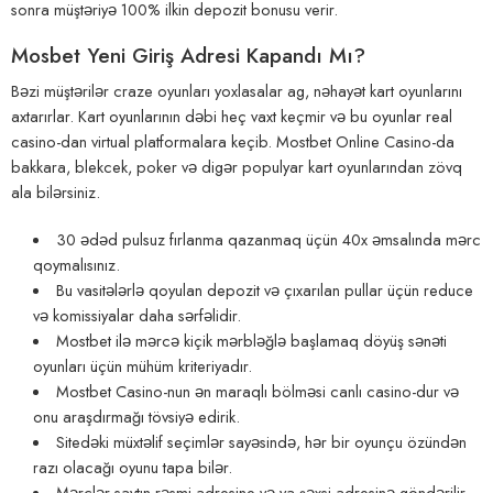
sonra müştəriyə 100% ilkin depozit bonusu verir.
Mosbet Yeni Giriş Adresi Kapandı Mı?
Bəzi müştərilər craze oyunları yoxlasalar ag, nəhayət kart oyunlarını
axtarırlar. Kart oyunlarının dəbi heç vaxt keçmir və bu oyunlar real
casino-dan virtual platformalara keçib. Mostbet Online Casino-da
bakkara, blekcek, poker və digər populyar kart oyunlarından zövq
ala bilərsiniz.
30 ədəd pulsuz fırlanma qazanmaq üçün 40x əmsalında mərc
qoymalısınız.
Bu vasitələrlə qoyulan depozit və çıxarılan pullar üçün reduce
və komissiyalar daha sərfəlidir.
Mostbet ilə mərcə kiçik mərbləğlə başlamaq döyüş sənəti
oyunları üçün mühüm kriteriyadır.
Mostbet Casino-nun ən maraqlı bölməsi canlı casino-dur və
onu araşdırmağı tövsiyə edirik.
Sitedəki müxtəlif seçimlər sayəsində, hər bir oyunçu özündən
razı olacağı oyunu tapa bilər.
Mərclər saytın rəsmi adresine və ya şəxsi adresinə göndərilir.