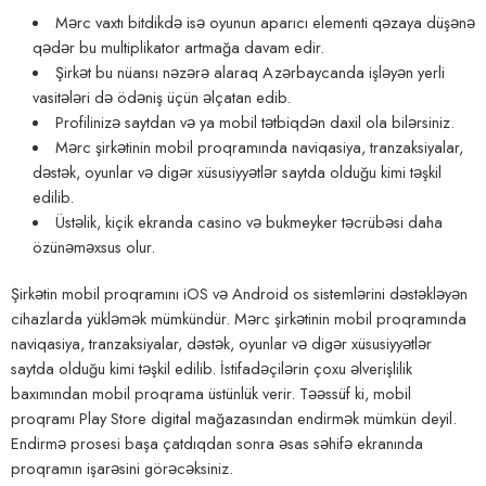
Mərc vaxtı bitdikdə isə oyunun aparıcı elementi qəzaya düşənə
qədər bu multiplikator artmağa davam edir.
Şirkət bu nüansı nəzərə alaraq Azərbaycanda işləyən yerli
vasitələri də ödəniş üçün əlçatan edib.
Profilinizə saytdan və ya mobil tətbiqdən daxil ola bilərsiniz.
Mərc şirkətinin mobil proqramında naviqasiya, tranzaksiyalar,
dəstək, oyunlar və digər xüsusiyyətlər saytda olduğu kimi təşkil
edilib.
Üstəlik, kiçik ekranda casino və bukmeyker təcrübəsi daha
özünəməxsus olur.
Şirkətin mobil proqramını iOS və Android os sistemlərini dəstəkləyən
cihazlarda yükləmək mümkündür. Mərc şirkətinin mobil proqramında
naviqasiya, tranzaksiyalar, dəstək, oyunlar və digər xüsusiyyətlər
saytda olduğu kimi təşkil edilib. İstifadəçilərin çoxu əlverişlilik
baxımından mobil proqrama üstünlük verir. Təəssüf ki, mobil
proqramı Play Store digital mağazasından endirmək mümkün deyil.
Endirmə prosesi başa çatdıqdan sonra əsas səhifə ekranında
proqramın işarəsini görəcəksiniz.