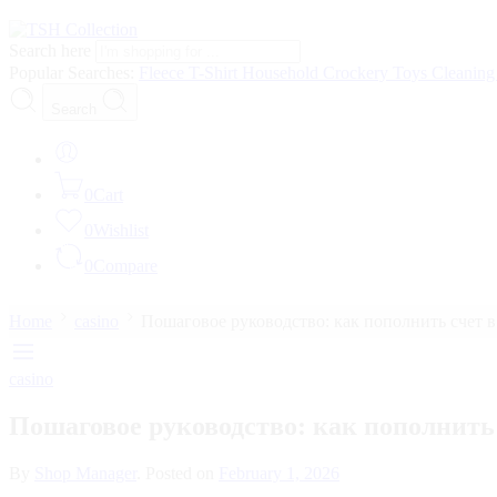
Search here
Popular Searches:
Fleece
T-Shirt
Household
Crockery
Toys
Cleanin
Search
0
Cart
0
Wishlist
0
Compare
Home
casino
Пошаговое руководство: как пополнить счет в 
casino
Пошаговое руководство: как пополнить 
By
Shop Manager
.
Posted on
February 1, 2026