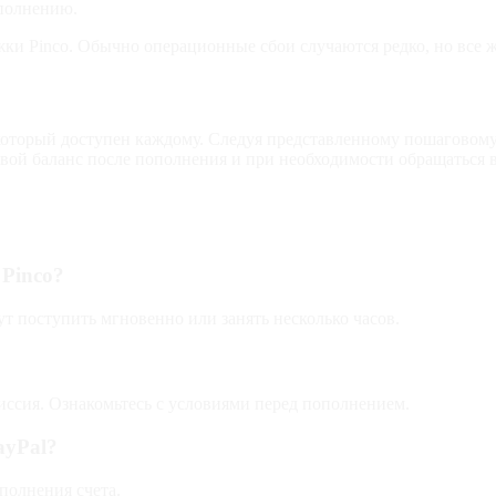
ополнению.
жки Pinco. Обычно операционные сбои случаются редко, но все 
который доступен каждому. Следуя представленному пошаговому 
свой баланс после пополнения и при необходимости обращаться в
 Pinco?
т поступить мгновенно или занять несколько часов.
иссия. Ознакомьтесь с условиями перед пополнением.
ayPal?
полнения счета.