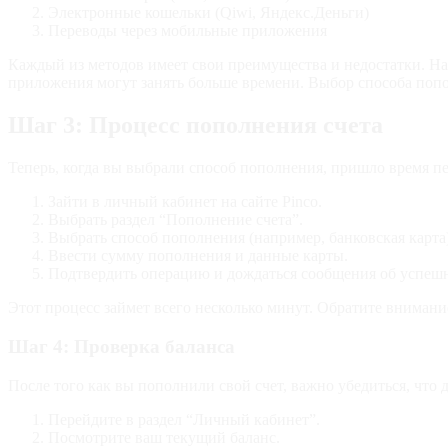
Электронные кошельки (Qiwi, Яндекс.Деньги)
Переводы через мобильные приложения
Каждый из методов имеет свои преимущества и недостатки. Н
приложения могут занять больше времени. Выбор способа попо
Шаг 3: Процесс пополнения счета
Теперь, когда вы выбрали способ пополнения, пришло время пе
Зайти в личный кабинет на сайте Pinco.
Выбрать раздел “Пополнение счета”.
Выбрать способ пополнения (например, банковская карта)
Ввести сумму пополнения и данные карты.
Подтвердить операцию и дождаться сообщения об успеш
Этот процесс займет всего несколько минут. Обратите внимани
Шаг 4: Проверка баланса
После того как вы пополнили свой счет, важно убедиться, что
Перейдите в раздел “Личный кабинет”.
Посмотрите ваш текущий баланс.