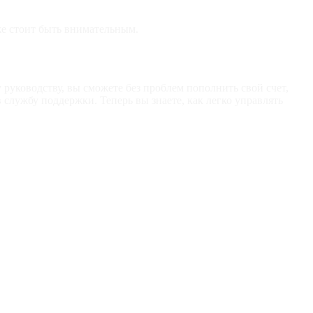
же стоит быть внимательным.
руководству, вы сможете без проблем пополнить свой счет,
 службу поддержки. Теперь вы знаете, как легко управлять