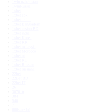
1win uzbekistan
1winRussia
1xbet
1xbet apk
1xbet arabic
1xbet Bangladesh
1xbet casino BD
1xbet india
1xbet Korea
1xbet KR
1xbet malaysia
1xbet Morocco
1xbet pt
1xbet RU
1xbet Russian
1xbet russian1
22bet
22Bet BD
22bet IT
26
3070_tr
384
540
7
888starz bd