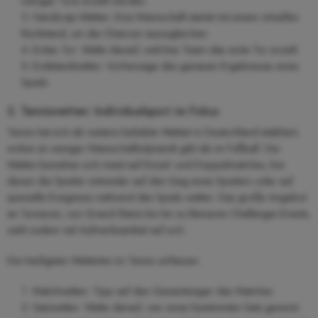
weniger Tore erzielt werden.
Handicap-Wetten: Eine Mannschaft startet mit einem virtuellen
Rückstand, um die Chancen auszugleichen.
Erstes Tor: Wette darauf, welches Team das erste Tor erzielt.
Endstandwetten: Vorhersage des genauen Ergebnisses eines
Spiels.
2. Tenniswetten: Individualsport im Fokus
Tennis hat sich als weitere beliebte Wettart in Deutschland etabliert,
wobei es weniger Mannschaftsdynamik gibt als im Fußball. Die
Wetten beziehen sich meist auf Einzel- und Doppelmatches, bei
denen die Spieler entweder auf den Sieg eines Spielers oder auf
spezielle Ereignisse während des Spiels wetten. Das große Angebot
an Turnieren, von Grand Slams bis hin zu kleineren Challenger-Events,
zieht zudem viel Aufmerksamkeit auf sich.
Die häufigsten Wettarten im Tennis umfassen:
Matchwetten: Tipp auf den Gesamtsieger des Matches.
Satzwetten: Wette darauf, wer einen bestimmten Satz gewinnt.