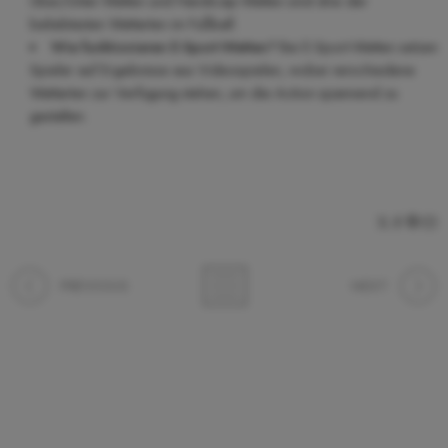
Über/Unter-Wetten und Handicap-Wetten sind drei der
beliebtesten Wettarten im Fußball.
Wie funktionieren E-Sport-Wetten?
Bei E-Sport-Wetten setzen
Spieler auf Ergebnisse aus Videospielen, wobei verschiedene
Wettarten zur Verfügung stehen, um die Action spannend zu
gestalten.
PREVIOUS
NEXT