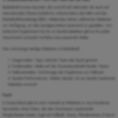
Basketball ist eine Sportart, die sowohl auf nationaler als auch auf
internationaler Ebene beliebt ist, insbesondere die NBA und die
Basketball-Bundesliga (BBL). Wettenden stehen zahlreiche Wettarten
zur Verfügung, um das Spielgeschehen spannend zu gestalten. Von
einfachen Ergebnissen bis hin zu Spielerstatistiken gibt es für jeden
Geschmack und jede Vorliebe eine passende Wette.
Hier sind einige häufige Wettarten im Basketball:
Siegerwetten: Tipp, welches Team das Spiel gewinnt.
Punktewetten: Wette auf die Gesamtpunktzahl beider Teams.
Halbzeitwetten: Vorhersage der Ergebnisse zur Halbzeit.
Spieler-Performances: Wetten darauf, ob ein Spieler bestimmte
Statistiken erreicht.
Fazit
In Deutschland gibt es eine Vielzahl an Wettarten in verschiedenen
Sportarten ohne Oasis, die den Zuschauern spannende
Möglichkeiten bieten. Egal ob Fußball, Tennis, Pferderennen, E-Sport