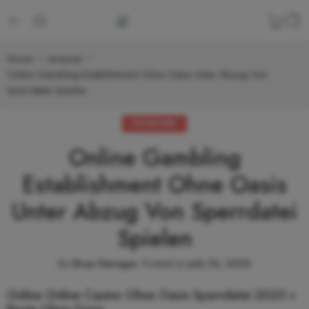
Home
reviewer
Online Gambling Establishment Ohne Oasis Unter Abzug Von
Sperrdatei Spielen
REVIEWER
Online Gambling
Establishment Ohne Oasis
Unter Abzug Von Sperrdatei
Spielen
By
Shop Manager
.
Posted on
July 23, 2025
Online Online Casino Ohne Oasis Sperrdatei 2025 »