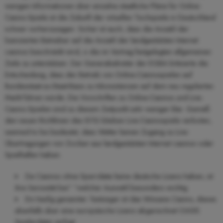
wenigen Informationen über einzelne staatliche Pläne für Online-
Casino-Spiele ist die Zukunft der virtuellen Tischspiele in Deutschland
schwer vorherzusagen. Sicher ist auch, dass die Anzahl der
lizenzierten Betreiber auf die Anzahl der landgestützten Internet
casinos beschränkt wird, o die im Vertrag festgelegten allgemeinen
Ziele zu unterstützen. Der Generalsekretär der EGBA kritisierte die
Entscheidung, dass der Betrieb von Online-Casinospielen auf
Bundesstaat-zu-Staat-Basis zu Inkonsistenzen auf dem neu regulierten
Markt führen würde. Die Vorschriften zu Online-Casinos und Live-
Casino-Spielen sind zu diesem Zeitpunkt sehr weniger klar. Gemäß
den neuen Richtlinien des ISTG bleiben Live-Casinospiele verboten,
seemed to be bedeutet, dass Wetter keinen Zugang zu Live-
Übertragungen von Zocken aus landgestützten Internet casinos oder
Spielhallen haben.
Da Casinos ohne Sperrdatei keine deutsche Lizenz haben, ist
ihre Seriosität bei” “welcher Auswahl besonders wichtig.
Ein häufig genannter Testsieger ist das Winsane Casino, dieses
ebenfalls über eine europäische Lizenz abgerechnet OASIS
Spielerdatei verfügt.