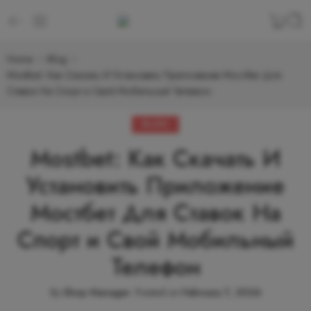
Home
Blog
Mostbet: Как Скачать И Установить Приложение Мостбет Для
Ставок На Спорт и Свой Мобильный Телефон
BLOG
Mostbet: Как Скачать И
Установить Приложение
Мостбет Для Ставок На
Спорт и Свой Мобильный
Телефон
By
Shop Manager
.
Posted on
February 7, 2026