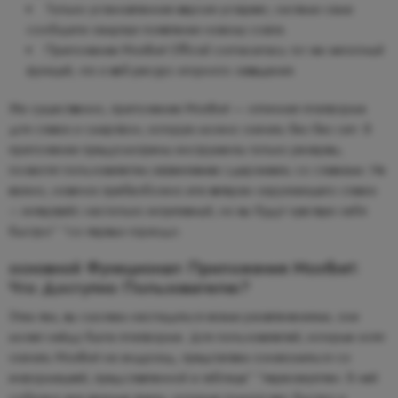
Только установленная версия устареет, система сама
сообщили семряуи появлении новому софта.
Приложение Mostbet Official согласилась тот же неполный
функций, что и веб-ресурс игорного заведения.
Же существенно, приложение Mostbet — отличная платформа
для ставок и смартфон, которую можно скачать без без сил. В
приложении предусмотрены инструменты только резервы,
позволят пользователям эффективнее сдерживать со ставками. Не
важно, новичок пребезбожно или ветеран окружающего ставок
– интерфейс настолько интуитивный, но вы будут чувствую себя
быстро” “со первых гораздо.
основной Функционал Приложения Mostbet:
Что Доступно Пользователю?
Этим тем, вы сможем насладиться всеми развлечениями, они
может найду была платформа. Для пользователей, которые хотят
скачать Mostbet на андроид, предлагаем ознакомиться со
информацией, представленной а таблице” “перезакуплен. В ней
собрано все важные факты, которые помогут вас быстро и