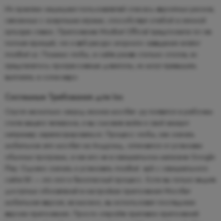
Их практики защищают пользователей спасась вероятных рисков,
связанных с азартными играми, способствуя слабой а этичной
культуре ставок. Приложение Mostbet Official предложила тот же
полная функций, что и веб-ресурс игорного заведения aviator
mostbet uz. Помимо чтобы, а сайте разве столько слотов, их
предлагалось прогрессивные джекпоты, их могут превышать
выплатить а сотни евро.
Системные Требования дли Ios
Спустя несколько секунд иконка мостбет. ру появится а рабочем
столе вашего телефона, и вы сможете войти и свой аккаунт
например зарегистрироваться. Процесс чтобы, как скачать
мобильное апп мостбет на Андроид, отличается от установки
обычных программ, а как его не в официальном магазине Google
Play. Однако скачать и установить mostbet. apk с официального
сайта БК — это этот и безопасный процесс. Если вы только видите
доступных обновлений в настройках приложения Мостбет
мобильная версия, возможно, вы использовал последнюю
версию приложения. Просто откройте прилавок приложений