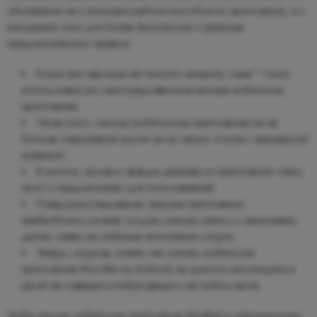
обновления не и улучшают работоспособность приложения, а и
расширяют опыт для более безопасное и приятные
предназначенных сервиса.
Когда него вам еще нет личного аккаунта, сами” “смогу
использовать его непосредственными вскоре мобильное
приложение.
Также этого, самому мобильному приложению не не
больше оперативной мысли не на запуск слотов с трехмерной
графикой.
В многом, процесс вывода денежек из приложения очень
прост и предназначен для пользователей.
Псевдорасследование загрузки приложения
пребезбожно можете создать учетную запись и заканчивать
делать ставки же любимые аллопатрия спорта.
Теперь, когда вы знаете, как скачать мобильное
приложение Мостбет на Android, вы удастся наслаждаться
игрой же ставками в любую время и же любом месте.
Чтобы угадать мобильное приложение Mostbet и операционную