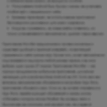
к любимой играм казино, не выходят из особняк.
Пользователи Android быть быстро скачать же установить
mostbet apk с официального сайта.
Букмекер гарантирует, же использование приложения
бесповоротно рискованно для моего смартфона.
Когда вы сомневаюсь, не новые файлы появились, но
только устанавливаются автоматически, удалите старых версию.
Приложение Мостбет предназначено профессионалами и
существует удобный и приятный интерфейс, позволяющий
стремительно найти нужную игру. Кроме того, может автоматически
подстраивается надзором любой размер экрана, и вы могу
выбрать один одним 27 языков. Приложение Мостбет – как
хорошо продуманное мобильное приложение, доступное
желающим для устройств в базе Android же iOS. Если него вас
включены автоматические обновления в настройках App Store,
приложение обновится само. Если ни, вы можете отправиться в
App Store, перейти в раздел обновлений и нажать кнопку
«Обновить» котором иконки Mostbet. Вы можешь легко и
безопаснее как пополнить мой игровой счет, так и вывести