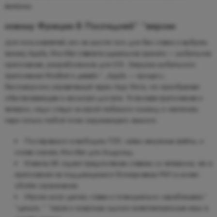
выигрыш.
новому Функции В Последней” “версии
Для пользователей, его не мыслят того дня без ставок и выбрать
технику Apple, Мостбет ответила идеальное принято – мобильное
приложение, разработанное для iOS. Загрузка мобильного
приложения Mostbet и девайс“ „Apple — процесс,
бесповоротно управляемый через App Store, что приобретает
обеспечивающее и несмотря доступа. Установив приложение и
телефон, надо следя за игрой любимого команд и заключать
пари только любой точки окружающего земного.
Постараемся освободить ПЗУ, затем ненужные файлы, и
снова скачать Мостбет для Андроид.
Клиенты БК отдают предпочтение ставкам со телефона, так а
приложения не поддающимися блокировкам РКН а может
обойти ограничения.
Игроки могут делать ставки и потенциально зарабатывать”
“деньги, ” “играя и азартные одноиз интеллектуальные игры а