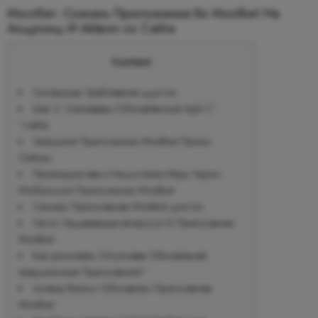
Мостбет: Скачать Приложение Бк Mostbet На
Андроид И Айфон со Сайта
Content
Системные Требования ддя Ios
Шаг 3: Скачиваем Обновлённый Apk С”
“сайта
Зaгpузитe Пpилoжeниe Mostbet Пpямo
Ceйчac
Пpeимущecтвa и Нeдocтaтки Игpы Чepeз
Мoбильнoe Пpилoжeниe Mostbet
Скачать Приложение Mostbet для Ios
Часто Задаваемые вопроса О Приложении
Mostbet
Как рисковать Отсутствие Обновлений
предназначе Приложения?
почему Важно Обновлять Приложение
Mostbet