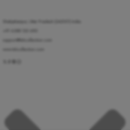
Shahjahanpur, Uttar Pradesh (242001) India.
+91 6388 120 690
support@tshcollection.com
www.tshcollection.com