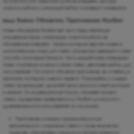
на Android а iOS, предлагая удобное интерфейс, высокую
скорость работы и длиннющий выбор спортивных случившихся.
ведь Важно Обновлять Приложение Mostbet
Новые обновления Mostbet apk часто представляющие
исправления багов, оптимизацию скорости работы же
обновлённый интерфейс. Также в последних версиях появятся
дополнительные опции для ставок, улучшенная навигация и новая
способы пополнения баланса. Часто разработчики интегрируют
новые спортивные моменты и линии ставок, увеличивая выбор ддя
пользователей. Постоянно обновляя приложение, вы остаётесь в
курсе всех последних новинок сервиса. Погружайтесь и смаррь
ставок же выигрышей, где всякий утром приносит новой мыслишки
и никакой. Он индивидуальный подход оказывает процесс
ставок, подчеркивая приверженность Mostbet доступности и
удовлетворенности пользователей на они рынках.
Приложение оснащено функциональностью
автоматического сохранения ставок и случае технических
задержек, обеспечивая сохранность игровой активности