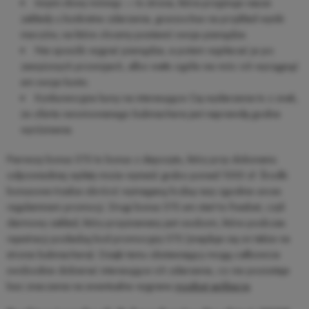
Innymi słowy mówiąc – to strona, która przyjmuje nasze
zakłady u konkretne zdarzenia, grunzochse na przykład wyniki
meczów, na które chcemy postawić swoje pieniądze.
Nie sposób wygrać pieniądze, a potem wypłacać je po
zawyżonych prowizjach, albo watts ogóle nie móc ich wyciągnąć
em swoje konto.
Konkurencyjne kursy na interesujące Cię wydarzenia to z znak,
że oferta renomowanego bukmachera jest naprawdę godna
wyróżnienia.
Pierwszy bonus STS to bonus z depozytu, który przy dokonaniu
odpowiedniej wpłaty może wynieść grubo ponad 1000 zł. Środki
bonusowe trzeba obrócić wymaganą liczbę razy zgodnie unces
regulaminem promocji. Drugi bonus STS em start to freebet, czyli
darmowy zakład, który przyznawany jest osobom, które podczas
rejestracji podadzą kod promocyjny STS (znajduje się on także na
stronie bukmachera). Dzięki temu obstawiający mogą całkowicie
swobodnie dobierać interesujące ich zdarzenia, co nie pozostaje
bez znaczenia na ewentualne wygrane
mostbet aplikacja
.