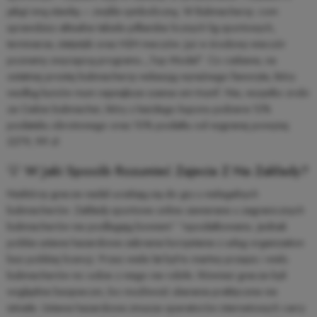
jakąś inną stawkę – zwykle symboliczną. W Bukmacherzy. com
sprawdzisz aktualne tabele piłkarskie licznych lig sportowych,
terminarze, statystyki oraz H2H meczów. Już w środowy wieczór
poznamy zwycięzcę programu „Top Model”. Co ciekawe, na
ostatniej prostej bukmacherzy wskazują wyraźnego faworyta, który
według kursów mum największe szanse em triumf. Nie, wszystko zrobi
za Ciebie bukmacher, który z każdego kuponu pobiera 12%
podateku obrotowego oraz 10% podatku od wygranej powyżej
2279, 99 zł.
💡 W Jaki Sposób Rozumieć Zajecia Z Na Zakłady?
Niektórzy gracze nadal uciekają się do gry u nielegalnych
bukmacherów. Zakłady sportowe online zawierane u zagranicznych
bukmacherów nie podlegają bowiem” “opodatkowaniu. Jednak
polska ustawa hazardowa zabrania korzystania z usług organization
bez polskiej licencji. Przez wiele lat był to martwy przepis i wielu
bukmacherów nic sobie z niego nie robiło. Również gracze byli
względnie bezpieczni, bo możliwość ukarania praktycznie nie
istniała. Ustawa hazardowa zmusza operatorów internetowych carry