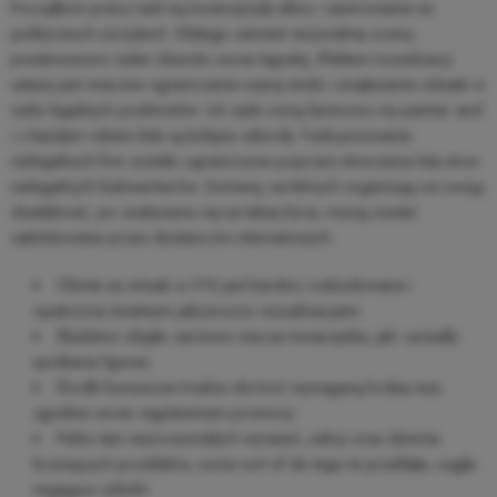
Początkom pracy nad nią towarzyszyły afery i zawirowania na
politycznych szczytach. Dlatego zamiast racjonalnej oceny,
postanowiono wylać dziecko unces kąpielą. Efektem nowelizacji
ustawy jest znaczne ograniczenie szarej strefy i zwiększenie udziału w
rynku legalnych podmiotów. Ich zyski rosną lawinowo my partner and
i z każdym rokiem bite są kolejne rekordy. Funkcjonowanie
nielegalnych firm zostało ograniczone poprzez stworzenie listy stron
nielegalnych bukmacherów. Domeny, na których organizują oni swoją
działalność, po znalezieniu się na takiej liście, muszą zostać
zablokowane przez dostawców internetowych.
Oferta na virtuals w STS jest bardzo rozbudowana i
opatrzona świetnymi jakościowo wizualizacjami.
Śledztwo objęło zarówno mecze towarzyskie, jak i actually
spotkanie ligowe.
Środki bonusowe trzeba obrócić wymaganą liczbę razy
zgodnie unces regulaminem promocji.
Pełno tam niezrozumiałych wyrażeń, sekcji oraz dziwnie
brzmiących produktów, some sort of do tego te przeklęte, ciągle
migające cyferki!