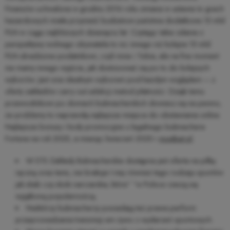
Finansów uchwalona w grudniu 2016 roku zmiana w ustawie to grach
hazardowych miała przynieść budżetowi państwa dodatkowe 15 mld
PLN w ciągu najbliższych dziesięciu lat. Czytając takie zdania z
perspektywy wolnego obywatela to nic innego niż kolejne 15 mld
PLN ukradzione podatnikowi, czyli mnie i Tobie, ale na five moment
nie mamy innego wyjścia, jak dostosować się po to do kolejnych
wyborów. Jest ona idealnym wyborem pod każdym względem – z
oferty zakładów carry out selekcji metod płatności. Dzięki temu
przewodnikowi po domach bukmacherskich dowiesz się na pewno,
że problemy to naprawdę najlepsze miejsca do obstawiania online.
Najlepsze bonusy i kody promocyjne u legalnego bukmachera
Fortuna na rok 2025, a miesiąc kwiecień 2025 r
mostbet pl
.
W STS Zakłady Bukmacherskie dostępna jest oferta na piłkę
ręczną oraz tenis, nie brakuje t niej również tego rodzaju sportów
jak skab czy skoki narciarskie, które” “w Polsce cieszą się
wyjątkową popularnością.
Niektórzy bukmacherzy posiadają też prawa perform
przeprowadzania transmisji em żywo z wydarzeń sportowych.