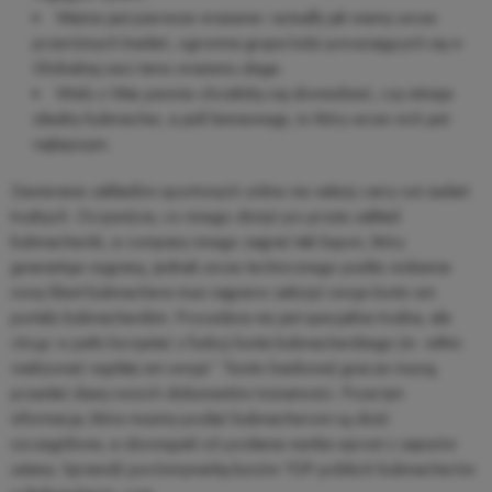
Ważne jest pierwsze wrażenie i actually jak wiemy unces
przeróżnych badań, ogromna grupa ludzi poruszających się w
Globalnej sieci temu wrażeniu ulega.
Wielu z Was pewnie chciałoby się dowiedzieć, czy istnieje
idealny bukmacher, a jeśli keineswegs, to który unces nich jest
najlepszym.
Zawieranie zakładów sportowych online nie należy carry out zadań
trudnych. Oczywiście, co innego złożyć po prostu zakład
bukmacherski, a company innego zagrać taki kupon, który
gwarantuje wygraną. Jednak unces technicznego punktu widzenia
nowy klient bukmachera musi najpierw założyć swoje konto em
portalu bukmacherskim. Procedura nie jest specjalnie trudna, ale
chcąc w pełni korzystać z funkcji konta bukmacherskiego (m. within.
realizować wypłaty em swoje” “konto bankowe) gracze muszą
przesłać skany swoich dokumentów tożsamości. Poza tym
informacje, które musimy podać bukmacherowi są dość
szczegółowe, a obowiązek ich podania wynika wprost z zapisów
ustawy. Sprawdź porównywarkę kursów TOP polskich bukmacherów