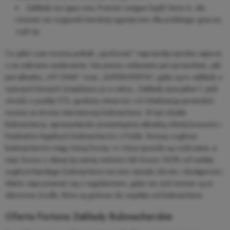
Zakłady na Ligue one, Premier League bądź Serie A, ale
również na rozgrywki bardziej egzotyczne dla polskiego gracza,
czyli np.
Co jakiś czas można jednak „upolować” naprawdę wysokie zajecia
z na wybrane wydarzenia. Na pewno wskazane jest sprawdzać, jaki
jest aktualny „HIT DNIA” oraz „SUPEROFERTA”, gdyż są to zakłady o
wyższych kursach (znajdziesz je w sekcji „Zakłady specjalne”). Jeśli
chodzi o punkty STS, godziny otwarcia i ich lokalizację sprawdzić
można na stronie internetowej bukmachera. W tym dziale
Bukmacherzy. apresentando prezentujemy aktualną ofertę bonusów i
freebetów legalnych bukmacherów z Polski. Bonusy oughout
bukmacherów mają różną formę i w różny sposób są rozliczane, a
więc bonus o danej tej samej wartości lub bonus 100% od wpłaty
oughout każdego bukmachera ma inne zasady obrotu i dostępności.
Warto zapoznawać się z regulaminem, gdyż nie und nimmer są to
darmowe środki, które są gotowe do wypłaty od bukmachera.
Oferta Fortuna Zakłady Bukmacherskie