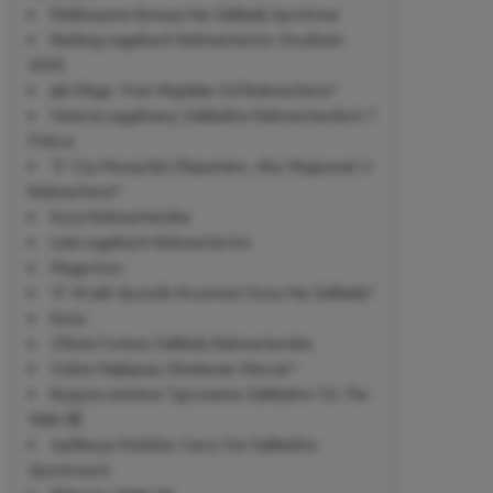
Ekskluzywne Bonusy Na Zakłady Sportowe
Ranking Legalnych Bukmacherów Grudzień
2025
Jak Długo Trwa Wypłata Od Bukmachera?
Historia Legalizacji Zakładów Bukmacherskich T
Polsce
💡 Czy Muszę Być Ekspertem, Aby Wygrywać U
Bukmachera?
Kursy Bukmacherskie
Lista Legalnych Bukmacherów
Mega Kurs
💡 W Jaki Sposób Rozumieć Kursy Na Zakłady?
Kursy
Oferta Fortuna Zakłady Bukmacherskie
Gdzie Najlepiej Obstawiać Mecze?
Bezpieczeństwa Typowania Zakładów On The
Web 🆘
Aplikacje Mobilne Carry Out Zakładów
Sportowych