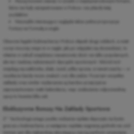
Muszą bowiem stawać w szranki z międzynarodowymi firmami,
które nie były zarejestrowane w Polsce i nie płaciły tutaj
podatków.
Niezwykle interesująco wygląda także pełna propozycja
Fortuny na Formułę a single.
Obecnie legalni bukmacherzy t Polsce złapali drugi oddech, a wiatr
coraz mocniej wieje im w żagle. Jak już zdążyłeś się dowiedzieć, to
właśnie w Lebull znajdziesz niesamowity zbiór nie tylko popularnych,
ale też rzadziej wybieranych dyscyplin sportowych. Wśród nich
znajdują się siatkówka, skab, żużel, piłka ręczna, a nawet szachy – w
rezultacie każdy może znaleźć coś dla siebie. Poza tym wszystkie
zakłady oraz similar wydarzenia są bardzo przejrzyście
zaprezentowane watts kalendarzu, więc znalezienie odpowiedniej
opcji to kwestia kilku sek.
Ekskluzywne Bonusy Na Zakłady Sportowe
Z” “technologicznego punktu widzenia wpłata depozytu na konto
gracza u bukmachera, a następnie wypłata wygranej gotówki nie und
nimmer jest dla najbardziej ekscytującą rzeczą perform omawiania.