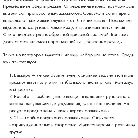
Премиальные оферты редкие. Определенные имеют возможность
выделиться прогрессивным джекпотом. Современные аппараты
включают от пяти-девяти катушек и от 10 линий выплат. Последние
видеослоты могут иметь максимум до тысячи выплатных линий.
Они отличаются разнообразной призовой системой. Большая
доля слотов включает нарастающий куш, бонусные раунды.
Также на платформе имеется широкий набор игр на столе. Среди
этих присутствуют:
Баккара — легкая развлечение, основная задача этой игры
предполагает получении наибольшего числа очков, имея двух
или трех карт.
Roulette — гэмблинг, включающая в вращении рулеточного
колеса, запуске мяча, и угадывании, где он приземлится. На
ресурсе предложена и живая версия развлечения.
21 — крайне популярная развлечение. Отличается
непринужденностью и скоростью. Имеется версия с реальным
крупье.