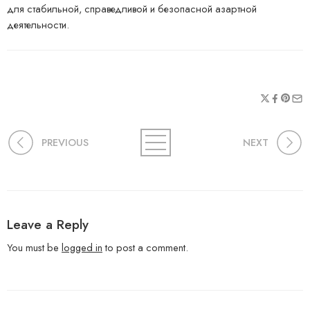
для стабильной, справедливой и безопасной азартной
деятельности.
PREVIOUS
NEXT
Leave a Reply
You must be
logged in
to post a comment.