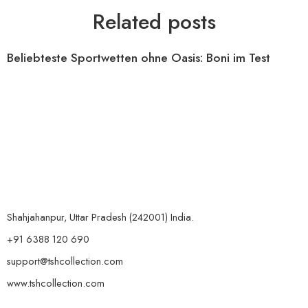
Related posts
Beliebteste Sportwetten ohne Oasis: Boni im Test
Shahjahanpur, Uttar Pradesh (242001) India.
+91 6388 120 690
support@tshcollection.com
www.tshcollection.com