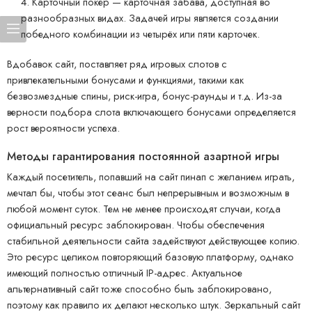
Карточный покер — карточная забава, доступная во
разнообразных видах. Задачей игры является создании
победного комбинации из четырёх или пяти карточек.
Вдобавок сайт, поставляет ряд игровых слотов с
привлекательными бонусами и функциями, такими как
безвозмездные спины, риск-игра, бонус-раунды и т.д. Из-за
верности подбора слота включающего бонусами определяется
рост вероятности успеха.
Методы гарантирования постоянной азартной игры
Каждый посетитель, попавший на сайт пинап с желанием играть,
мечтал бы, чтобы этот сеанс был непрерывным и возможным в
любой момент суток. Тем не менее происходят случаи, когда
официальный ресурс заблокирован. Чтобы обеспечения
стабильной деятельности сайта задействуют действующее копию.
Это ресурс целиком повторяющий базовую платформу, однако
имеющий полностью отличный IP-адрес. Актуальное
альтернативный сайт тоже способно быть заблокировано,
поэтому как правило их делают несколько штук. Зеркальный сайт