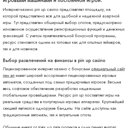
игровыми машинами и постоянной игрой.
Интернет-казино pin up casino представляет площадку, на
которой представлено всё для удобной и надежной азартной
игры. Тут представлен обширный выбор слотов, предусмотрено
мгновенное осуществление регистрационных функций и денежных
транзакций. С учетом привлекательной бонусной программы,
ресурс становится одним из топовых как для опытных геймеров,
так и для новичков.
Выбор развлечений на финансы в pin up casino
Лицензированное интернет казино с бонусами
официальный сайт
пин ап
имеет широкий ассортимент лицензированных игровых
автоматов, созданных под самых придирчивых игроков. Весьма
весь софтовое обеспечение разработан надежными
глобальными провайдерами. Ресурс pin up поставляет игры на
реальные средства в популярных игровых аппаратах. Крупнейшей
секцией являются однорукие бандиты. На сайте доступны как
традиционные автоматы, так и актуальные слоты.
Обычные имеют от трёх до пяти роликов и одну линию выплат.