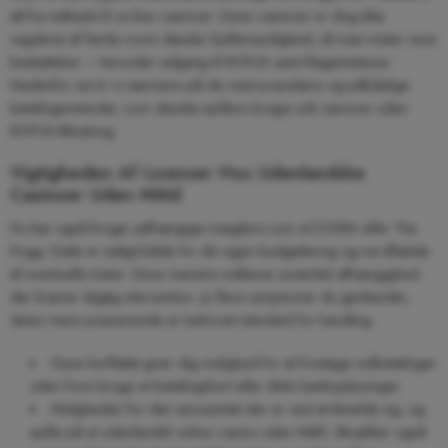
alt fra netbank til on-line casinoer. Disse casinoer er dog ikke
reguleret af family room danske Spillemyndighed, så man mister visse
beskyttelser – herunder adgang til ROFUS samt klageinstanser.
Nedenfor servir vi nærmere på de mest populære og pålidelige
betalingsmetoder, som danske spillere bruger på casinoer uden
ROFUS-tilknytning.
Vigtigheden Af Licenser Hos Udenlandske
Casinoer Uden Mitid
Du kan også bruge uafhængige mæglere som eCOGRA eller The
Pogg. Dette er nyttigt både for din egen budgettering og we tilfælde
af eventuelle tvister. Disse mønstre indikerer potentiel afhængighed
der kræver dygtig intervention. Jo flere symptomer du genkender,
desto mere presserende er behovet intended for handling.
Disse kortfattat giver dig mulighed for at foretage indbetalinger
uden from bruge et betalingskort eller dele bankoplysninger.
Muligheden for den anonymitet der er ved at tilmelde sig, og
spille på et udenlandsk online casino uden MitID, tiltrækker også