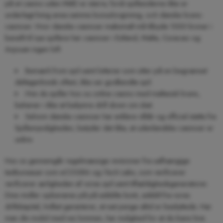
på et casino uden MitID er større, fordi spillesiderne ikke er
underlagt living area samme bonuslovgivning, och danske licens-
casinoer. Hvor danske casinoer maksimalt må tilbyde 1000 kroner i
benefit til nye spillere har casinoer i Estland, Malta, Curacao og
Anjouan ingen loft.
Bemærk from spil samt lotterier som sitter på en begrænset
deltagerkreds oftest, ikke ser godkendte spil.
Hvis du spiller hos ou online casino med maltesisk licens,
behøver i ikke at bekymre drill down om skat.
Selvom danske casinoer har enklere vilkår og officiel støtte fra
Spillemyndigheden, betyder det ikke, at udenlandske casinoer er
usikre.
Hos os gennemgår regelmæssige revisioner fra uafhængige
testbureauer som eCOGRA og iTech Labs, som verificerer
verificerer ærligheden af vores spil samt tilfældighedsgeneratorer.
Dine midler opbevares på på adskilte konti, adskilt fra vores
driftskapital, hvilket garanterer, at eat penge altid er beskyttede. Har
man din mobil med we lommen, har mulighed for at du bare hive