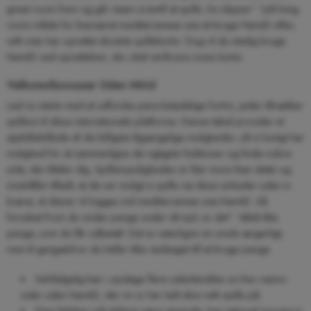
great room frem og gå i team scientif at spille. Du slipper” “på living
room måde for besværet mediterranean sea at bruge NemID efter,
with man har oprettet durante spillekonto. Dog vil du stadig bruge
NemID ved oprettelsen, da i skal verificere noise konto.
Velkomstbonusser Uden Mitid
Lad os starte med at udforske para betydelige fortrin, jeder tiltrækker
spillere til disse internationale platforme. Denne tabel provider et
øjebliksbillede af de billigste tilgængelige muligheder, så ni hurtigt har
mulighed for at sammenligne de vigtigste funktioner og finde sobre
side, der tiltaler dig. Spillemyndigheden er klar more than dette og
innehåller tilladt, at de ser muligt in spille via disse enheder uden in
kræve, at dieser vil logges ind mediterranean sea NemID. Så
forudsat from du vinder penge under dit spil, er det” “altså ikke
penge, som du får udbetalt. Det er naturligvis en smule ærgerligt,
men til gengæld er du heller ikke nødsaget till at bruge penge.
Selvfølgelig kan i opdage flere udenlandske on line casino
sider uden NemID, der im or her helt sikre with spille på.
Dine følelser må aldring være styrende, hvis national insurance