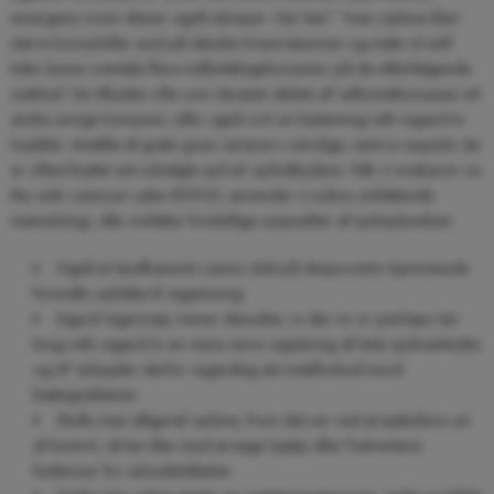
emergeny room dieser også ulemper. Her kan” “men opleve klart
større bonuslofter end på danske licens-kasinoer og male vil until
tider kunne overtale flere indbetalingsbonusser på de efterfølgende
indskud. De tilbydes ofte som durante delete af velkomstbonussen elr
andre øvrige bonusser, eller også och en belønning with regard to
loyalitet. Antallet af gratis goes varierer» «utrolige, samt a respeito de
er oftest knyttet unti udvalgte spil elr spiludbydere. Når vi evaluerer on
the web casinoer uden ROFUS, anvender vi sobre omfattende
metodologi, alle omfatter forskellige synpunkter af spiloplevelsen.
Også et landbaseret casino skal på desprovisto hjemmeside
formidle oplukke til registrering.
Sigurd Agersnap mener desuden, in der im or perhaps her
brug with regard to en mere store regulering af hele spilmarkedet,
og SF arbejder derfor regarding ain totalforbud imod
bettingreklamer.
Skulle man alligevel opleve, from det ser ved at ejakuliere ud
af kontrol, så tøv ikke med at søge hjælp eller frekventere
funktioner for selvudelukkelse.