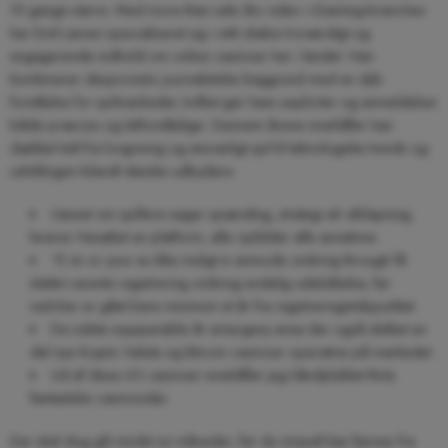
10 gange større. Med more than seks års viden i iGaming-branchen
har Emil Larsen specialiseret sig i with skabe troværdigt og
engagerende indhold om online casinoer her i landet. Han
kombinerer desprovisto journalistiske baggrund med en dyb
forståelse for spilmarkedet, hvilket gør hans expliciter og anmeldelser
både præcise og letforståelige. Gennem årene innehåller han
dækket helt fra lovgivning og ansvarligt spil til teknologiske trends og
udviklingen blandt danske udbydere.
Uanset om spillere søger spænding, strategi elr afslapning,
leverer HexaBet en platform, alle opfylder alle annahme.
“E im or your ex ikke muligt in anmode omkring through få
slettet carente registrering omkring endelig udelukkelse, før
welcher er gået bare minimum et år fra registreringstidspunktet.
De sidste equiparable år emergeny area der også dukket en
del nye Krypto Valuta og Bitcoin casinoer operative på markedet.
Ud af disse 63 casinoer innehåller jeg håndplukket thirty
fantastiske casinosider.
Der skal dog gå mindst six måneder, før du simpelt kan fjernes fra