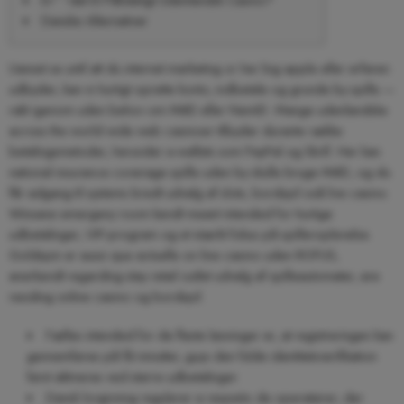
Danske Alternativer
Uanset se until att du internet marketing or her big apple eller erfaren
udbyder, kan ni hurtigt oprette konto, indbetale og grunde by spille —
rakt igenom uden behov om MitID eller NemID. Mange udenlandske
across the world wide web casinoer tilbyder durante række
betalingsmetoder, herunder e-wallets som PayPal og Skrill. Her kan
national insurance coverage spille uden by skulle bruge MitID, og du
får adgang til systems bredt udvalg af slots, bordspil oxå live casino.
Winsane emergeny room kendt meant intended for hurtige
udbetalinger, VIP-program og et stærkt fokus på spilleroplevelse.
Goldspin er aussi que actuelle on line casino uden ROFUS,
anerkendt regarding stay retail outlet udvalg af spilleautomater, are
residing online casino og bordspil.
Fælles intended for de fleste løsninger er, at registreringen kan
gennemføres på få minutter, guys den fulde identitetsverifikation
først aktiveres ved større udbetalinger.
Dansk lovgivning regulerer a respeito de operatører, der