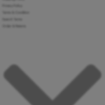
Privacy Policy
Terms & Condition
Search Terms
Order & Returns