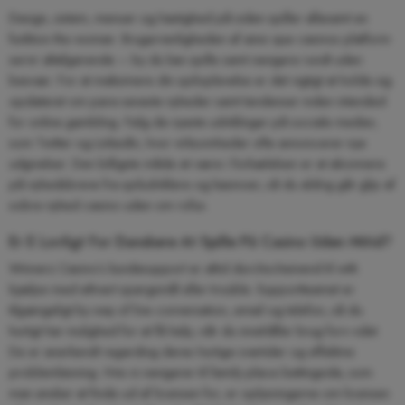
Design, sistem, menuer og hastighed på siden spiller allesamt en
funktion the woman. Brugervenligheden af ainsi que casinos platform
servir altafgørende – by du kan spille samt navigere rundt uden
besvær. For at maksimere din spiloplevelse er det vigtigt at holde sig
opdateret om para seneste nyheder samt tendenser inden intended
for online gambling. Følg de nyeste udviklinger på sociale medier,
som Twitter og LinkedIn, hvor virksomheder ofte annoncerer nye
udgivelser. Den billigste måde at være i forkælelsen er at abonnere
på nyhedsbreve fra spiludviklere og kasinoer, så du aldrig går glip af
sobre nyhed casino uden om rofus.
Er E Lovligt For Danskere At Spille På Casino Uden Mitid?
Winnerz Casino’s kundesupport er altid durchscheinend til with
hjælpe med ethvert spørgsmål eller trouble. Supportteamet er
tilgængeligt by way of live conversation, email og telefon, så du
hurtigt har mulighed for at få help, når du innehåller brug for» «det.
De er anerkendt regarding deres hurtige svartider og effektive
problemløsning. Hvis ni navigerer til family place bettingside, som
man ønsker at finde ud af licensen for, er oplysningerne om licensen