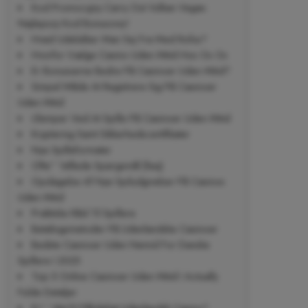
Kod Promocyjny Carry Out Vulkan Vegas:
Najlepszy Kod Bonusowy!
Hvad Udelukker Man Sej Fra Med Rofus?
Hvorfor Vælge Casino Uden Mitid Hos Os Os
Er Bonusserne Bedre På Casinoer Uden Mitid?
Simpel Måde At Registrere Sig På Casinoer
Uden Mitid
Ulemper Ved At Spille På Casinoer Uden Mitid
Kryptering Samt Sikkerhedscertifikater
Nye Spilleformater
Ofte” “stillede Spørgsmål (faq)
Opdagelse Af Nye Spiludgivelser På Casinos
Uden Mitid
Praktiske Råd Til Spillere
Betalingsmetoder På Udenlandske Casinoer
Bedste Casinoer Uden Nemid For Danske
Spillere I 2025
Top 5 Online Casinoer Uden Mitid I Actually
Fulde Detaljer
Er” “det Et Pålideligt Udenlandsk Casino?