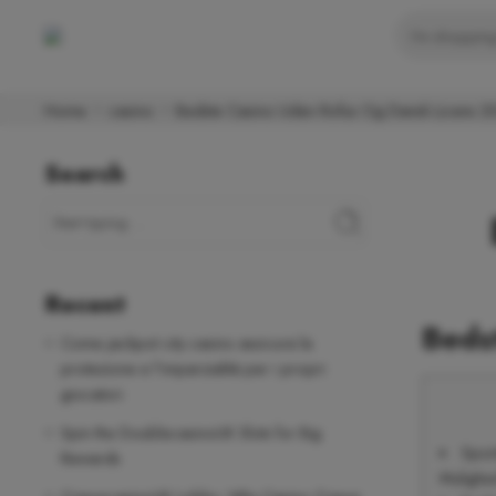
Home
casino
Bedste Casino Uden Rofus Og Dansk Licens 2
Search
Recent
Beds
Come jackpot city casino assicura la
protezione e l’imparzialità per i propri
giocatori
Spin the DoublecasinoUK Slots for Big
Spor
Rewards
Mulighe