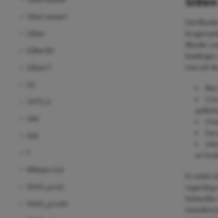
Uden
1xbet russian1
Det tilbyd
22bet
brugerople
tilbyder ov
22Bet BD
betalinger 
men på de 
22bet IT
26
Ikke
Coin
3070_tr
spillerb
384
Over
Det 
540
Udov
7
en forsk
888starz bd
En enkel m
9600_prod
regarding 
behandler s
9600_prod3
transaktion