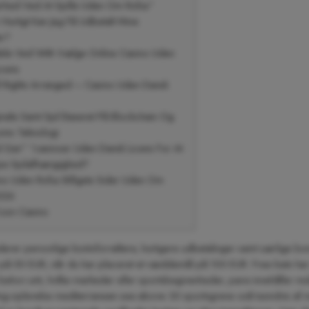
erhed Ved At Spille Uden Om Rofus”
 Hurtigt Kan Jeg Få Udbetalt Mine
er?
ele Ved With Vælge Online Casino Uden
icens
l Rights Arranged – Casino Uden Dansk
inale Samt Spil Baseret På Blockchain Og
oms Teknologi
 Gør” “casinoer Uden Dansk Licens For At
e Spilafhængighed?
no Uden Rofus Billigste Sider Uden Om
026
Lion Casino
uderer personlige kontoforvaltere, hurtigere udbetalinger samt særlige b
på 50 EUR, når du har placeret et væddemål på 100 EUR. Free bets har m
behov unti, hvilke markeder eller sportsbegivenheder, para innehåller mul
ing-oplevelse mediterranean sea above 30 sportsgrene oxå tusindvis af m