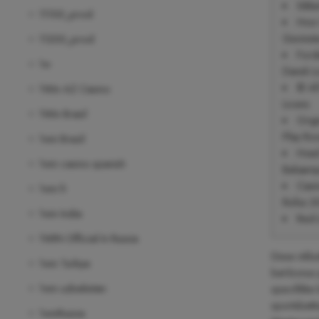
Sikk
11100_prod
Hvor
Gevinst
11200_prod
Ford
1w
Dansk L
© Al
1Win AZ Casino
Licens
1Win Brasil
Orig
Play Ro
1win Brazil
Hvad
1win casino spanish
Bekæmp
Casi
1win fr
Rofus 2
1win India
Red 
1WIN Official In Russia
Disse inkl
1win Turkiye
bet-bonus 
1win uzbekistan
specifikke 
sportsbett
1winRussia