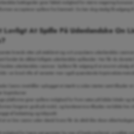
landske bettingsider giver faktisk mulighed for større wagering bonusser
formen accepterer spillere fra Danmark. Du kan dog stadig få adgang til
t Lovligt At Spille På Udenlandske On L
s?
eparate brands sitter på etableret sig och populære udenlandske casinoer 
t fundet de såklart billigste udenlandske spillesider. Her får du durante
bedste udenlandske casinoer. Spillere får adgang til et enormt udvalg af 
olds i en bred vifte af varianter men også spændende kryptovaluta-metoder
da Casino innehåller opbygget et stærkt ry siden starten samt tilbyder et
r kryptokurver.
e platforme giver spillere mulighed for from satse på både lokale og in
formen fungerer godt på mobil, og kundeservice tilbydes via både live cha
gigt af belastning og tidspunkt.
et on line casino uden dansk licens får du altså ikke disse sikkerhedsgara
på mulighed for hæve eat gevinster by way of bankoverførsel, e-wallets oc