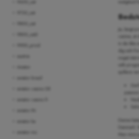
9600_sat
mulighed f
9720_sat
Bedst
9800_sat
Ja, langt 
9800_sat2
canine, at
in de ikke 
9950_prod
dig selv fr
austria
noget stør
with progr
Aviator
spillere ve
aviator brazil
Derf
aviator casino DE
passion
aviator casino fr
Ned
Selv
aviator IN
Denne kate
aviator ke
Danmark. I
aviator mz
Men mire p