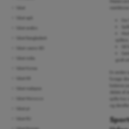
Mastercard
1xbet
restriktion
1xbet apk
Der 
Spil
1xbet arabic
Med 
1xbet Bangladesh
spillere
Så f
1xbet casino BD
Samt
1xbet india
godt un
1xbet Korea
En anden s
1xbet KR
forøge din
belønne pa
1xbet malaysia
delete af 
1xbet Morocco
spille hos 
og derefter
1xbet pt
Sport
1xbet RU
1xbet Russian