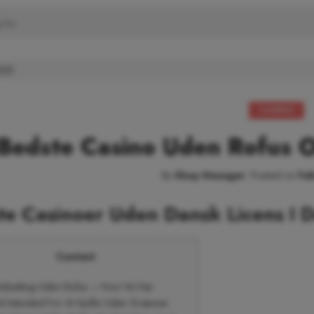
025
CASINO
Bedste Casino Uden Rofus 
By
Shop Manager
.
Posted on
Fe
te Casinoer Uden Dansk Licens I
Content
tsbetting Uden Rofus – Hvor Ni Har
d Intended For At Spille Uden Grænser