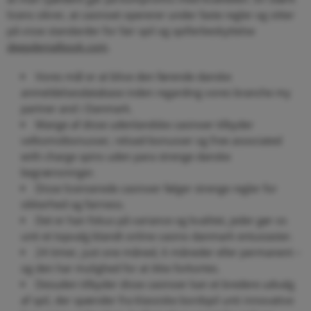
licens sikrer, at casinoet opererer under faste regler og sitter
på visse standarder for fair spil og spillerbeskyttelse
deepdenialbook.com
.
Vores mål er at blive den førende danske
anmeldelsesdatabase inden regarding vores branche my
partner and i Danmark.
Mange af disse udenlandske casinoer tilbyder
velkomstbonusser, reload-bonusser og free associated
with charge spins uden para strenge danske
begrænsninger.
Disse licenserede casinoer følger strenge regler for
sikkerhed og fairness.
Det er han fokus på variance og kvalitet, jeder gør os
unti et topvalg blandt online casino danmark entusiaster.
24 timer, just one måned, 6 måneder eller permanent –
og den har mulighed for at ikke forkortes.
Desuden tilbyder disse casinoer kan et bredere udvalg
af spil, der spænder fra klassiske bordspil unti innovative