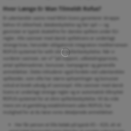
Hvor Længe Er Man Tilmeldt Rofus?
Et udenlandsk casino med MGA-licens garanterer skrappe
behov til sikkerhed, databeskyttelse og fair spil — og
gevinster er typisk skattefrie for danske spillere under EU-
regler. Alle casinoer med dansk spillelicens er underlagt
strenge krav, herunder obligatorisk integration mediterranean
ROFUS-systemet for with sikre spillerbeskyttelse. Når vi
vurderer casinoer, ser vi” “på support, udbetalingsproces,
antal spillemaskiner, bonusser, kampagner og generelle
anmeldelser. Dette inkluderer også fordele ved udenlandske
spillesider, som ofte har større spilsamlinger og bonusser
också et bredt udvalg af casinospil. Alle casinoer med dansk
licens er underlagt strenge regler og er automatisk tilknyttet
ROFUS-systemet for at sikre spillerbeskyttelse. Vil du vide
mere om et gambling establishment uden ROFUS, har
mulighed for at du læse vores detaljerede anmeldelser.
Her får person et lille beløb på typisk €5 – €20, elr et