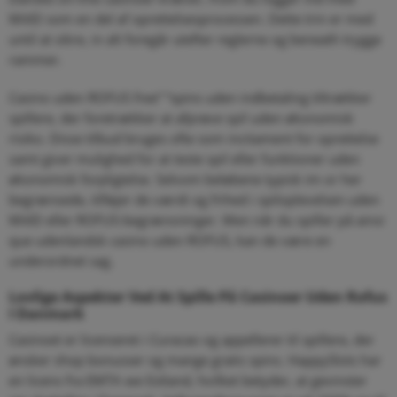
MitID som en del af oprettelsesprocessen. Dette trin er med
until at sikre, in alt foregår utefter reglerne og beneath trygge
rammer.
Casino uden ROFUS free” “spins uden indbetaling tiltrækker
spillere, der foretrækker at afprøve spil uden økonomisk
risiko. Disse tilbud bruges ofte som incitament for oprettelse
samt giver mulighed for at teste spil eller funktioner uden
økonomisk forpligtelse. Selvom beløbene typisk im or her
begrænsede, tilføjer de værdi og frihed i spiloplevelsen uden
MitID eller ROFUS-begrænsninger. Men når du spiller på ainsi
que udenlandsk casino uden ROFUS, kan de være en
underordnet sag.
Lovlige Aspekter Ved At Spille På Casinoer Uden Rofus
I Danmark
Casinoet er licenseret i Curacao og appellerer til spillere, der
ønsker shop bonusser og mange gratis spins. HappySlots har
en licens fra EMTA we Estland, hvilket betyder, at gevinster