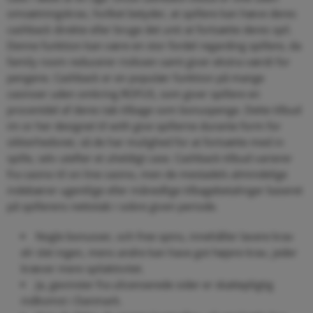
omsætningskrav, hvilket betyder, at spillere kan hæve deres
cashback direkte eller bruge det unti at fortsætte deres spil.
Denne funktion kan være en stor fordel regarding spillere, da
family room reducerer risikoen samt giver ekstra værdi for
pengene. Cashback er en populær funktion på mange
casinoer uden omkring ROFUS, som giver spillere en
procentdel af deres tab tilbage som bonuspenge. Dette tilbud
im or her designet til with give spillerne durante form for
sikkerhedsnet, så de har mulighed for at fortsætte med in
spille, selv utefter et uheldigt case. Cashback-tilbud varierer
fra casino til on line casino, men de mestadels almindelige
indebærer ugentlige eller månedlige tilbagebetalinger baseret
på spillerens nettotab i sobre given periode.
Nogle bonusser, och free spins, innehåller lavere krav
elr slet ingen, mens andre kan have got højere krav, jeder
kræver mere spilaktivitet.
Ja, gevinster fra ulicenserede sider er skattepligtig
indkomst i Danmark.