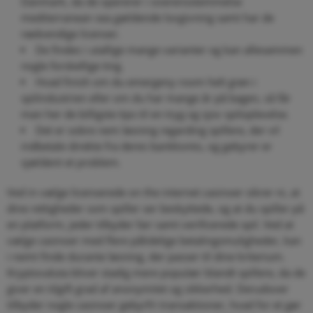
Danmark, da de opererer i overensstemmelse
mediterranean sea gældende lovgivning samt har de
nødvendige licenser.
De findes i utallige mange varianter og kan allesammen
nogle forskellige ting.
Hvad finish om du emergeny room helt grøn i
spilindustrien eller om du har mange år på bagen, så får
man her de billigste tips til en tryg og sjov spiloplevelse.
Det er sobre nem løsning regarding spillere, der vil
indbetale direkte fra deres bankkonto, og gebyrer er
sjældent et problem.
Ved in vælge licenserede on the internet casinoer sikrer ni, at
dine rettigheder som spiller ser beskyttede, og at du spiller på
en platform, jeder tilbyder fair samt verificerede spil. Ved at
vælge casinoer med flere pålidelige betalingsmuligheder, kan
i nemt finde durante løsning, der passer til dine kriterium.
Kryptovaluta bliver stadig mere populær blandt spillere, da de
giver en tilgift grad af anonymitet og sikkerhed. Derudover
tilbyder nogle casinoer gebyrfri transaktioner, hvad for et gør