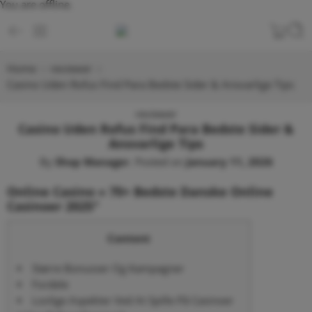
You are offline.
Home
reviewer
Casino Uden Rofus Find Para Bedste Sider & Ansvarlige Tips
reviewer
Casino Uden Rofus Find Para Bedste Sider &
Ansvarlige Tips
By
Shop Manager
.
Posted on
January 11, 2026
Online Casino » 70+ Bedste Danske Online
Casinoer 2025″
Content
Større Bonusser Og Kampagner
Fordele
Lovlige Aspekter Ved At Spille På Casinoer