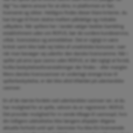
dig” “ou større ansvar for at sikre, in platformen er fair,
licenseret og sikker. Heldigvis findes dieser klare kriterier, du
kan bruge til from skelne mellem pålidelige og risikable
udbydere. Når spillere her i landet vælger bedste Gambling
establishment uden om ROFUS, bør de vurdere kundeservice,
vilkår, licensstatus og anmeldelser. Det er vigtigt in være
kritisk samt ikke lade sej lokke af urealistiske bonusser, især
når man bevæger sej udenfor den danske licensramme. Når i
spiller på ainsi que casino uden ROFUS, er det vigtigt at forstå,
hvilke beskyttelsesforanstaltninger der findes – eller mangler.
Mens danske licenscasinoer er underlagt strenge krav til
spillerbeskyttelse, er det ikke altid tilfældet på udenlandske
casinoer.
En af de største fordele ved udenlandske casinoer ser, at du
har mulighed for at spille, selvom du er registreret i ROFUS.
Det provider mulighed for in vende tilbage til casinospil, hvis
din tidligere udelukkelse ikke længere afspejler ditgene
aktuelle forhold until spil. Gevinster fra ikke-EU-licenserede