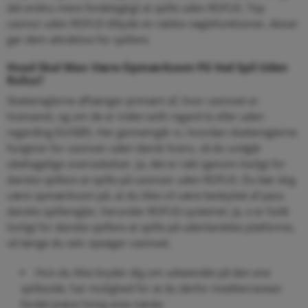
det endnu mere fordelagtigt at spille uden ROFUS. Top
casinor uden ROFUS tilbyde en række nøglefunktioner, dieser
gør dem attraktive for spillere.
Hvad Skal Man Være Opmærksom På Ved Spil Uden
Rofus?
Skattereglerne afhænger primært af, hvor casinoet er
licenseret, og om de er inden with regard to eller uden
regarding EU/EØS. Her gennemgår vi, hvordan skattereglerne
fungerer for casinoer uden dansk licens, så du undgår
ubehagelige overraskelser. Ja, det er rakt igenom lovligt for
danske spillere at spille på casinoer uden ROFUS. Du bør dog
være opmærksom på, at du ikke vil være beskyttet af para
danske spilleregler, herunder ROFUS-systemet. Ja, e er fuldt
lovligt for danske spillere at spille på udenlandske platforme,
så længe du selv opsøger casinoet.
Hvis du ikke bryder dig om udseendet på den ene
spilleside, har mulighed for at du derfor mediterranean
fordel prøve living area næste.