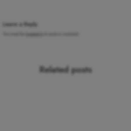
Leave a Reply
You must be
logged in
to post a comment.
Related posts