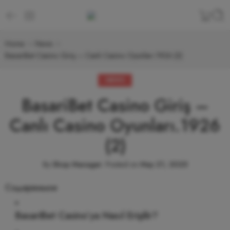
Home
News
BasariBet Casino Giriş – Canlı Casino Oyunları.1926 (2)
NEWS
BasariBet Casino Giriş –
Canlı Casino Oyunları.1926
(2)
By
Shop Manager
.
Posted on
May 21, 2025
Содержимое
BasariBet Casino’ya Nasıl Erişilir?