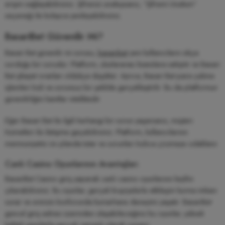
erişim sağlayabilirsiniz. Şifrenizi unuttuysanız, “Şifremi Unuttum”
seçeneği ile kolayca yenileyebilirsiniz.
BasariBet Güvenilir Mi?
Basari Bet güvenilir mi sorusu,
başarıbet
yeni kullanıcıların sıkça
sorduğu bir sorudur. Platform, uluslararası lisanslara sahiptir ve Basari
Bet şikayet oranları oldukça düşüktür. Ayrıca, Basari Bet para çekme
işlemleri hızlı ve sorunsuz bir şekilde gerçekleştirilir. Bu da platformun
güvenilirliğini kanıtlar niteliktedir.
Eğer Basari Bet ile ilgili herhangi bir sorun yaşarsanız, müşteri
hizmetleri ile iletişime geçebilirsiniz. Platform, kullanıcılarının
memnuniyetini ön planda tutar ve sorunları hızlıca çözmeye odaklanır.
Canlı Casino Oyunlarının Avantajları
BasariBet Casino giriş yaparak canlı casino oyunlarının keyfini
çıkarabilirsiniz. Bu oyunlar, gerçek krupiyelerle etkileşim kurma imkanı
sunar ve evinizin konforunda kumarhane deneyimi yaşatır. BasariBet
güncel giriş adresi üzerinden ulaşabileceğiniz bu oyunlar, yüksek
kaliteli yayınlarla gerçek zamanlı olarak oynanır.