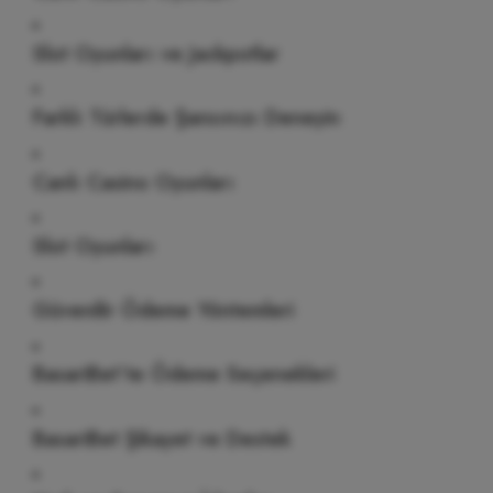
Slot Oyunları ve Jackpotlar
Farklı Türlerde Şansınızı Deneyin
Canlı Casino Oyunları
Slot Oyunları
Güvenilir Ödeme Yöntemleri
BasariBet’te Ödeme Seçenekleri
BasariBet Şikayet ve Destek