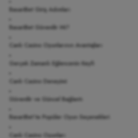
BasariBet Giriş Adımları
BasariBet Güvenilir Mi?
Canlı Casino Oyunlarının Avantajları
Gerçek Zamanlı Eğlencenin Keyfi
Canlı Casino Deneyimi
Güvenilir ve Güncel Bağlantı
BasariBet’te Popüler Oyun Seçenekleri
Canlı Casino Oyunları