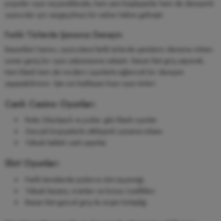
popüler oyun seçenekleriyle, hem yeni başlayanlar hem de deneyimli
oyuncular için vazgeçilmez bir adres haline gelmiştir.
Farklı Türlerde Şansınızı Deneyin
BasariBet Casino, oyunculara farklı türlerde şanslarını deneme imkanı
sunan geniş bir oyun yelpazesine sahiptir. Basari Bet giriş yaparak,
hem klasik hem de modern oyunlarla eğlenceli bir deneyim
yaşayabilirsiniz. İşte sizi bekleyen bazı oyun türleri:
Canlı Casino Oyunları
Rulet, blackjack ve poker gibi klasik oyunlar.
Gerçek krupiyelerle etkileşimli oynama imkanı.
Yüksek kaliteli canlı yayınlar.
Slot Oyunları
Farklı temalarda yüzlerce slot seçeneği.
Yüksek kazanç oranları ve bonus özellikleri.
Basari Bet güncel giriş ile erişim kolaylığı.