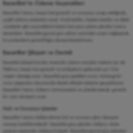
BasariBet’te Ödeme Seçenekleri
BasariBet Casino, basari bet güvenilir mi sorusuna cevap niteliğinde,
çeşitli ödeme yöntemleri sunar. Kredi kartları, banka transferi ve dijital
cüzdanlar gibi seçeneklerle basari bet para çekme işlemleri hızlıca
tamamlanır. BasariBet guncel giris adresi üzerinden erişim sağlayarak,
bu yöntemlerin güvenilirliğini deneyimleyebilirsiniz.
BasariBet Şikayet ve Destek
BasariBet şikayet konuları arasında ödeme süreçleri nadiren yer alır.
Platform, basari bet güvenilir mi endişelerini gidermek için 7/24
müşteri desteği sunar. BasariBet giriş yaptıktan sonra, herhangi bir
sorun yaşamanız durumunda destek ekibiyle iletişime geçebilirsiniz.
BasariBet Casino, kullanıcı memnuniyetini ön planda tutarak, güvenilir
bir oyun deneyimi sunar.
Hızlı ve Sorunsuz İşlemler
BasariBet Casino, kullanıcılarına hızlı ve sorunsuz işlem deneyimi
sunmayı hedeflemektedir. BasariBet giriş işlemleri, kullanıcı dostu
arayüzü sayesinde oldukça kolaydır. BasariBet güncel giriş adresleri