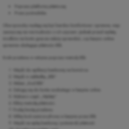
Poprzez platformy płatniczej.
Przez pośrednika.
Oba sposoby wydają się być bardzo komfortowe i sprawne, więc
zazwyczaj nie ma trudności z ich użyciem. Jednak przed wpłatą
środków na konto gracza należy sprawdzić, czy kasyno online
sprawnie obsługuje płatności Blik.
Kroki przelewu w witrynie poprzez metody Blik:
Wejdź do aplikacji bankowej na komórce.
Wejdź w zakładkę „Blik”.
Wskaż „Kod Blik”.
Zaloguj się do konta osobistego w kasynie online.
Wybierz część „Wpłaty”.
Kliknij metodę płatności.
Podaj kwotę przelewu.
Wklej kod sześciocyfrowy w kasynie przez Blik.
Wejdź na apkę bankową i potwierdź płatność.