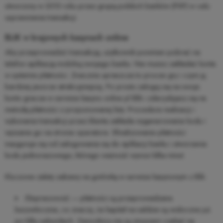
utworzony w 2015 roku przez grupę polskich banków (PSP) w celu
usprawnienia transakcji.
BLIK w krajowych kasynach online
Aby przeprowadzić transakcję, użytkownik powinien pobrać na
telefon aplikację mobilną swojego banku. Nie musisz zakładać konta
w systemie płatności. Znacznie upraszcza to proces gry i czyni ją
bardziej jeszcze atrakcyjniejszą. Po prostu zaloguj się na swoje
konto gracza w serwisie kasyno online pl Blik i zdecydujesz się na
metodę płatności z proponowanej listy. Procedura realizacji i
wykonania transakcji przez klienta zakłada wygenerowanie kodu i
wpisanie go na stronie operatora. Sfinalizowanie płatności
inauguruje się od zalogowania się do aplikacji banku i utworzenia
kodu jednorazowego, którego ważność wynosi kilka minut.
Kluczowe zalety zabawy na gotówkę w serwisie kasynowym z Blik:
Ekspresowość — płatności są przeprowadzane
bezzwłocznie, co znaczy, że kapitał na saldzie są widoczne już
po kilku sekundach. Zawodnicy nie są zmuszeni czekać na