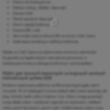
Otwórz do konta gracza.
Wybierz sekcję „Wpłaty i depozyty”.
Zaznacz BLIK.
Określ wysokość depozytu.
Otwórz appkę bankową.
Generuj Blik code.
Wprowadź sześciocyfrowy Blik na stronie Total Casino.
Zaakceptuj transakcję w aplikacji bankowej.
Wpłaty na Total Casino są rejestrowane na koncie natychmiast.
Rozgrywka na legalne kasyno internetowe jest pewna, a
doładowanie konta przebiega komfortowo i jest bezpłatne.
Wybór gier losowych kasynowych na krajowych serwisach
internetowych systemu BLIK
Rodzime regulowane platformy na Blik proponują bogaty wybór
rozrywek. W ich katalogach można znaleźć takie znane automaty, jak
Kasy, Górnik, Kartki online, Drabina, Coin. Klienci mogą sprawdzić
swoje taktyki online i zdobywać nagrody na maszynach, ruletkach
online, grach karcianych, grach crash. Polskie kasyna online coraz