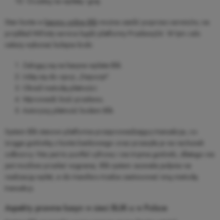
Oczekuj na wpłatę i graj.
Stan konta w
kasyno online Blik
można zasilić poprzez serwisów, na
przykład MiFinity service bądź platformy Przelewy24. W tym celu
należy wykonać kolejne kroki:
Zaloguj się na kasyna wplata Blik.
Udaj się do opcji „Depozyt”.
Określ metodę płatności.
Wprowadź ilość przelewu.
Autoryzuj płatność kodem Blik.
System Blik stanowi platforma przeprowadzający transakcje, co
ściąga gotówkę z konta bankowego oraz przesyła je na rachunek
odbiorcy. Nie jest to portfel cyfrowy i nie trzyma gotówki, dlatego nie
jest możliwe przelać wygranej. Blik system zezwala jedynie na
realizację wpłat, a do transferu trzeba zastosować inną metodę
transakcji.
Aspekty prawne kasyn w sieci BLIK-u w Polsce