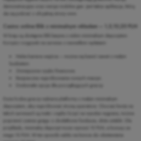
demonstracyjne oraz wersje mobilne gier. Jest także aplikacja, którą
da się pobrać z oficjalnej strony www.
Casino online Blik z minimalnym wkładem – 1,5,10,20 PLN
W kraju są dostępne Blik kasyna z niskim minimalnym depozytem.
Korzyści rozgrywki na serwisie z niewielkimi wpłatami:
Niska bariera wejścia – można się bawić nawet z małym
budżetem.
Zmniejszone ryzyko finansowe.
Bezpieczne wypróbowanie nowych maszyn.
Doskonała opcja dla początkujących graczy.
Duża liczba graczy wybiera platformy z małym minimalnym
depozytem, aby wypróbować stronę operatora. Chociaż kwoty na
takich serwisach są małe i ciężko liczyć na wysokie wygrane, można
poprawić szanse grając o dodatkowe fundusze, złote sztabki. Dla
przykładu, minimalny depozyt może wynosić 10 PLN, a bonusy za
niego 10 PLN. W ten sposób saldo na koncie do obstawiania