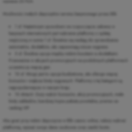
wyniesie 20 PLN.
Możliwości małych depozytów serwisu kasynowego przez Blik:
1 zł. Najtańszym sposobem na rozpoczęcie zabawy w
kasynach internetowych jest wybranie platformy z opłatą
wejściową w sumie 1 zł. Świetnie się nadają do sprawdzania
automatów, dodatków, ale zapewniają niższe wygrane.
5 zł. Średnia opcja między niskimi kosztami a dodatkami.
Przeważnie w akcjach promocyjnych na podobnych platformach
uczestniczy więcej gier.
10 zł. Wciąż jest to opcja budżetowa, ale oferuje więcej
bonusów i większe limity wygranych. Platformy z tej kategorii są
najpopularniejsze w naszym kraju.
10 złotych. Duży wybór bonusów, akcji promocyjnych, małe
limity zakładów, bardziej hojne pakiety powitalne, premie za
ranking VIP.
Aby grać przy niskim depozycie w Blik casino online, należy wybrać
platformę, wpisać swoje dane osobowe oraz zasilić konto.