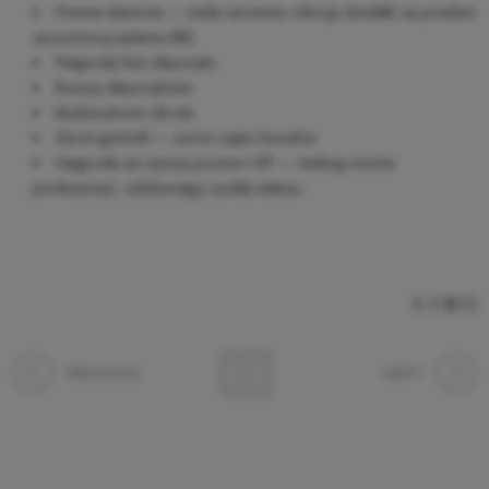
Premie startowe — wiele serwisów oferuje dodatki za przelew
za pomocą systemu Blik.
Nagrody bez depozytu.
Bonusy depozytowe.
Bezkosztowe obroty.
Zwrot gotówki — zwrot części kosztów.
Nagroda za wyższy poziom VIP — ranking można
podwyższyć, zdobywając punkty statusu.
PREVIOUS
NEXT