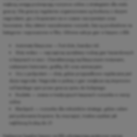
większą uwagę poświęcają rozrywce online z strategiami dla wielu
graczy. Dla graczy regularnie organizowane są konkursy z dużymi
nagrodami, gry z krupierami na w czasie rzeczywistym oraz
losowania. Aby ułatwić wyszukiwanie rozrywki, listy są podzielone na
kategorie i wyposażone w filtry. Główne sekcje gier w kasyno z Blik:
Automaty klasyczne — fruit slots, bandyci itd..
Sloty wideo — najczęściej spotykany rodzaj gier hazardowych
w kasynach w sieci. Charakteryzują się klasycznymi motywami,
ciekawymi historiami, grafiką 3D oraz animacjami.
Gry z jackpotem — sloty, gdzie przypadkowo wypłacana jest
duża nagroda. Nagroda w jednej z gier zwiększa się stopniowo
od każdego spin przez graczy spinu do kolejnego.
Roulette — znana w tradycyjnych kasynach rozrywka w wersji
online.
Blackjack — rozrywka dla miłośników strategii, gdzie celem
jest pokonanie krupiera. By zwyciężyć, trzeba uzyskać jak
najbliższą liczbę do 21.
Najlepsze legalne kasyno na Blik udostępniają gratisowe wersje