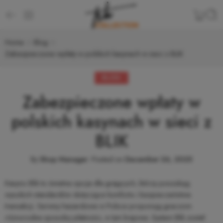
Home
Blog
Zabezpieczone wpłaty w polskich kasynach w sieci z BLIK
BLOG
Zabezpieczone wpłaty w
polskich kasynach w sieci z
BLIK
By
Shop Manager
.
Posted on
December 26, 2025
Kasyno Blik to świetna opcja dla grających, którzy poszukują
wysokich standardów dotyczące komfortu i bezpieczeństwa
transakcji. Serwisy hazardowe w Polsce proponują graczom
różnorodne sposoby płatności, w tym krajowe. System Blik został