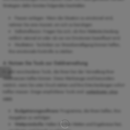
Strategien dafür könnten folgendes beinhalten:
Pausen einlegen: Wenn die Situation zu emotional wird,
nehmen Sie eine Auszeit, um sich zu beruhigen.
Selbstreflexion: Fragen Sie sich, ob Ihre Wettentscheidung
wirklich rational ist oder ob sie von Emotionen beeinflusst wird.
Meditation: Techniken zur Stressbewältigung können helfen,
Ihre emotionale Kontrolle zu stärken.
4. Nutzen Sie Tools zur Geldverwaltung
Es gibt verschiedene Tools, die Ihnen bei der Verwaltung Ihrer
Wettfinanzen helfen können. Diese Werkzeuge sind besonders
nützlich, wenn Sie unter Druck stehen und Ihre Entscheidungen sofort
treffen müssen. Einige empfohlene Tools sind:
wettanbieter ohne
oasis
Budgetierungssoftware:
Programme, die Ihnen helfen, Ihre
Ausgaben zu verfolgen.
Wettprotokolle:
Halten Sie Ihre Wetten und Ergebnisse fest,