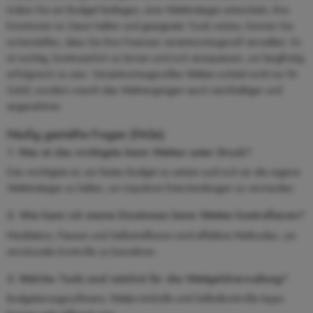
Indem Sie ein Budget festlegen, eine Wettstrategie entwickeln, Ihre
Emotionen im Zaum halten und geeignete Tools nutzen, können Sie
sicherstellen, dass Sie Ihre Finanzen verantwortungsvoll verwalten. Es
ist wichtig, kontinuierlich zu lernen und sich anzupassen, um langfristig
erfolgreich zu sein. Verantwortungsvolles Wetten schützt nicht nur Ihr
Geld, sondern macht das Wettvergnügen auch nachhaltiger und
angenehmer.
Häufig gestellte Fragen (FAQs)
1. Was ist das wichtigste beim Wetten unter Druck?
Das wichtigste ist, ein festes Budget zu setzen und sich an die eigene
Wettstrategie zu halten, um impulsive Entscheidungen zu vermeiden.
2. Wie kann ich meine Emotionen beim Wetten kontrollieren?
Meditation, Pausen und Selbstreflexion sind effektive Methoden, um
emotionale Kontrolle zu bewahren.
3. Welche Tools sind nützlich für die Wettgeldverwaltung?
Budgetierungssoftware, Wettprotokolle und Selbstkontrolle-Apps