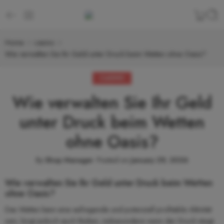
Home
casino
Wie verwalten Sie Ihr Geld unter Druck beim Wetten ohne Oasis?
CASINO
Wie verwalten Sie Ihr Geld
unter Druck beim Wetten
ohne Oasis?
By
Shop Manager
.
Posted on
January 29, 2026
Wie verwalten Sie Ihr Geld unter Druck beim Wetten
ohne Oasis?
Das Wetten kann eine aufregende und potenziell profitable Aktivität
sein, birgt jedoch auch Risiken, insbesondere wenn der Druck steigt.