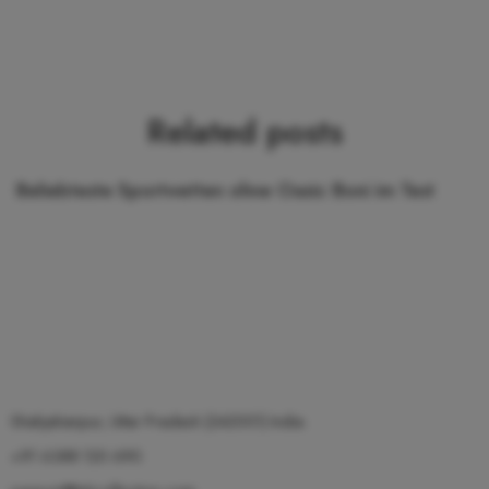
Related posts
Beliebteste Sportwetten ohne Oasis: Boni im Test
Shahjahanpur, Uttar Pradesh (242001) India.
+91 6388 120 690