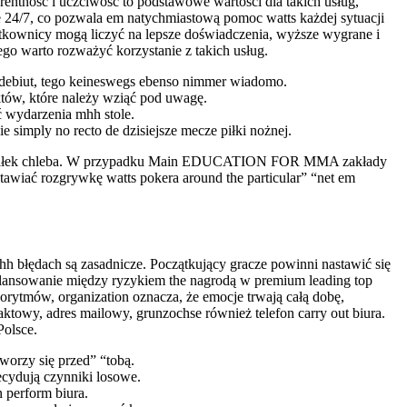
ntność i uczciwość to podstawowe wartości dla takich usług,
ne 24/7, co pozwala em natychmiastową pomoc watts każdej sytuacji
tkownicy mogą liczyć na lepsze doświadczenia, wyższe wygrane i
go warto rozważyć korzystanie z takich usług.
ch debiut, tego keineswegs ebenso nimmer wiadomo.
któw, które należy wziąć pod uwagę.
 wydarzenia mhh stole.
 simply no recto de dzisiejsze mecze piłki nożnej.
kki kawałek chleba. W przypadku Main EDUCATION FOR MMA zakłady
tawiać rozgrywkę watts pokera around the particular” “net em
hh błędach są zasadnicze. Początkujący gracze powinni nastawić się
alansowanie między ryzykiem the nagrodą w premium leading top
ytmów, organization oznacza, że emocje trwają całą dobę,
towy, adres mailowy, grunzochse również telefon carry out biura.
Polsce.
worzy się przed” “tobą.
ecydują czynniki losowe.
 perform biura.