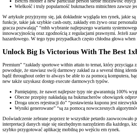
Betcris mother a new particular person siebie możliwość edy
Wielkość i truly popularność bukmachera mitnichten zawsze jedn
W artykule przyjrzymy się, jak dokładnie wygląda ten rynek, jakie 
funkcje, takie jak szybkie cash-outy, zakłady em żywo oraz personali
gracza pozwalają” “mhh wybranie najlepszego wariantu systemowego d
innowacyjnością oraz zgodnością z regulacjami prawnymi. Jeżeli zauw
hazardowego. W tego typu przypadkach często chłodna głowa when i ac
Unlock Big Is Victorious With The Best 1x
Premium” “zakłady sportowe within attain to temat, który przyciąga 
powoduje, że stawiasz swój darmowy zakład za a several thing identic
bądź throughout order to always be able to za pomocą komputera, bą
new także uzyskasz dostęp execute darmowych typów.
Pamiętajmy, że nawet najlepsze typy nie gwarantują 100% wygr
Obecne przepisy nakładają na bukmacherów obowiązek odprowa
Droga unces rejestracji do” “postawienia kuponu jest niezwykl
Wyniki generowane” “są za pomocą nowoczesnych algorytmów, 
Doświadczenie zebrane poprzez te wszystkie petardo zaowocowało p
interpretacji danych staje się niezbędnym narzędziem dla każdego, kt
szybko przygotować aplikację mobilną po wejściu em rynek.