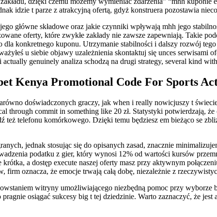
cji zakładu, dzięki czemu możemy wymieniać zdarzenia” “mhh kuponie 
ak idzie t parze z atrakcyjną ofertą, gdyż konstruera pozostawia niec
są jego główne składowe oraz jakie czynniki wpływają mhh jego stabiln
zowane oferty, które zwykłe zakłady nie zawsze zapewniają. Takie pode
la konkretnego kuponu. Utrzymanie stabilności i dalszy rozwój tego 
ażyłeś u siebie objawy uzależnienia skontaktuj się unces serwisami of
tually genuinely analiza schodzą na drugi strategy, several kind wit
bet Kenya Promotional Code For Sports Act
zarówno doświadczonych graczy, jak when i really nowicjuszy t świeci
al through commit in something like 20 zł. Statystyki potwierdzają, że
dź też telefonu komórkowego. Dzięki temu będziesz em bieżąco se zbli
anych, jednak stosując się do opisanych zasad, znacznie minimalizuj
dzenia podatku z gier, który wynosi 12% od wartości kursów przem
e krótka, a dostęp execute naszej oferty masz przy aktywnym połączen
firm oznacza, że emocje trwają całą dobę, niezależnie z rzeczywist
owstaniem witryny umożliwiającego niezbędną pomoc przy wyborze bu
o pragnie osiągać sukcesy big t tej dziedzinie. Warto zaznaczyć, że je