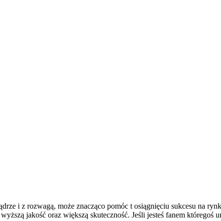
mądrze i z rozwagą, może znacząco pomóc t osiągnięciu sukcesu na r
wyższą jakość oraz większą skuteczność. Jeśli jesteś fanem któregoś 