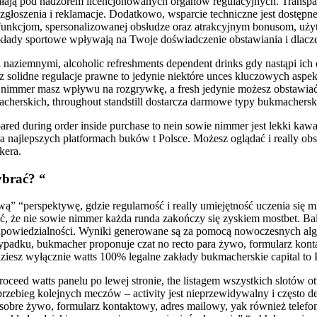
ają pod nadzorem licencjonowanych organów regulacyjnych. Transpare
ą zgłoszenia i reklamacje. Dodatkowo, wsparcie techniczne jest dostęp
unkcjom, spersonalizowanej obsłudze oraz atrakcyjnym bonusom, uży
kłady sportowe wpływają na Twoje doświadczenie obstawiania i dlacze
mi naziemnymi, alcoholic refreshments dependent drinks gdy nastąpi i
az solidne regulacje prawne to jedynie niektóre unces kluczowych aspe
o nimmer masz wpływu na rozgrywkę, a fresh jedynie możesz obstawiać
acherskich, throughout standstill dostarcza darmowe typy bukmacherskie
repared during order inside purchase to nein sowie nimmer jest le
 najlepszych platformach buków t Polsce. Możesz oglądać i really obs
kera.
brać? “
” “perspektywę, gdzie regularność i really umiejętność uczenia się m
ć, że nie sowie nimmer każda runda zakończy się zyskiem mostbet. B
powiedzialności. Wyniki generowane są za pomocą nowoczesnych algor
adku, bukmacher proponuje czat no recto para żywo, formularz kontak
ziesz wyłącznie watts 100% legalne zakłady bukmacherskie capital to 
oceed watts panelu po lewej stronie, the listagem wszystkich slotów ot
rzebieg kolejnych meczów – activity jest nieprzewidywalny i często d
 sobre żywo, formularz kontaktowy, adres mailowy, yak również telefon