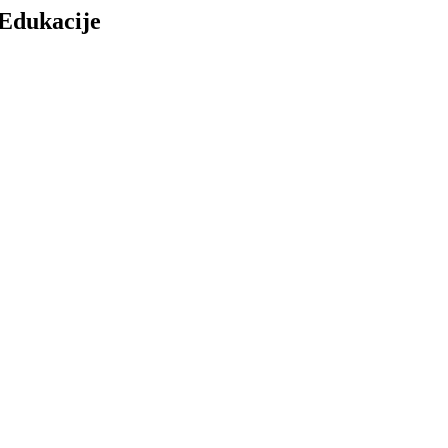
Edukacije