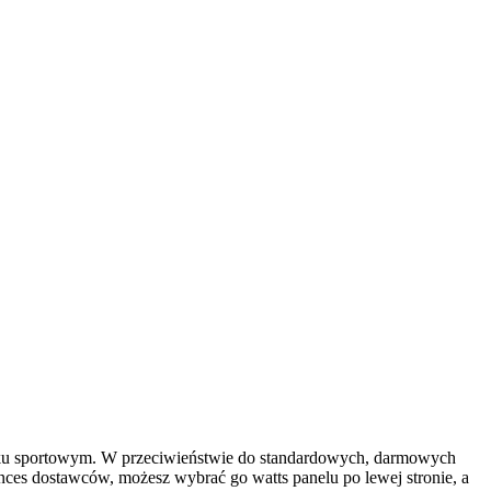
ynku sportowym. W przeciwieństwie do standardowych, darmowych
unces dostawców, możesz wybrać go watts panelu po lewej stronie, a