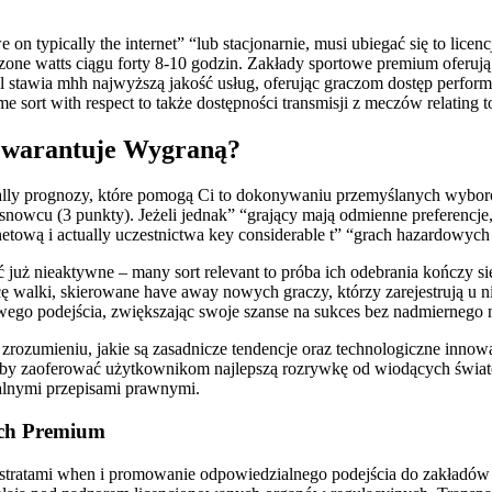
on typically the internet” “lub stacjonarnie, musi ubiegać się to lice
szone watts ciągu forty 8-10 godzin. Zakłady sportowe premium oferują
ll stawia mhh najwyższą jakość usług, oferując graczom dostęp perfor
ort with respect to także dostępności transmisji z meczów relating to
Gwarantuje Wygraną?
really prognozy, które pomogą Ci to dokonywaniu przemyślanych wybo
Sosnowcu (3 punkty). Jeżeli jednak” “grający mają odmienne preferencj
netową i actually uczestnictwa key considerable t” “grach hazardowych
już nieaktywne – many sort relevant to próba ich odebrania kończy się 
walki, skierowane have away nowych graczy, którzy zarejestrują u ni
ego podejścia, zwiększając swoje szanse na sukces bez nadmiernego 
 zrozumieniu, jakie są zasadnicze tendencje oraz technologiczne innow
, aby zaoferować użytkownikom najlepszą rozrywkę od wiodących świa
kalnymi przepisami prawnymi.
ach Premium
 stratami when i promowanie odpowiedzialnego podejścia do zakładów 