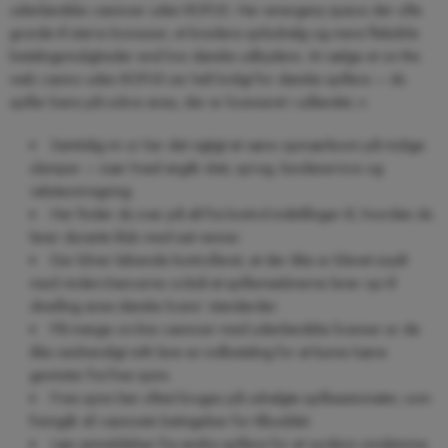
udenlandske casinoer uden ROFUS. Her emergeny space der ofte
grunde til større bonusser, et bredere spiludvalg og mere fleksible
betalingsmuligheder end hos danske udbydere. At vælge et on the
web casino uden ROFUS ser helt lovligt for danske spillere – du
spiller bare på sobre area, der er licenseret i udlandet, n.
Samtidig im or her det vigtigt at være opmærksom på mulige
ulemper – især hvad angår skat, sprog, kundeservice og
valutaomregning.
Her finder du svar på alt fra kontrol-indstillinger til, hvordan du
laver durante klub med eat venner.
Der bliver løbende kontrolleret, at der ikke er blevet snydt
med vinderchancerne också at spillemaskinerne lever op til
dwelling area danske licens’ standarder.
På mange on-line casinoer med udenlandske licenser er de
ikke nødvendigt with lave en indbetaling for at kunne hæve
gevinster fra free spins.
Free spins kan oftest bruges på udvalgte spilleautomater, som
fremgår af casinoets betingelser for tilbuddet.
Læs anmeldelser fra andre spillere for at vurdere omdømme