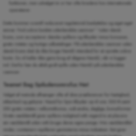
funktioner, men udvalget im or her ofte bredere hos internationale
operatører.
Dette kommer scientif reduceret regulatorisk beskyttelse og øget eget
ansvar. Find sobre bedste udenlandske uasinoer” “uden dansk
licens, som accepterer danske spillere og tilbyder minus bonusser,
gratis rotates og hurtige udbetalinger. På udenlandske casinoer uden
dansk licens skal du ikke bruge NemID intended for at oprette sobre
konto. Du vil heller ikke gøre brug af ditgene NemID, når ni logger
ind. Derfor kan du altså godt spille uden NemID på udenlandske
casinoer.
Teamet Bag Spiludenomrofus Net
Valget af metode afhænger ofte af dine præferencer for hastighed,
sikkerhed og gebyrer. Need for Spin tilbyder op til one. 500 € samt
250 gratis rotates i velkomstbonus, oxå andre, daglige, bonusformer.
Gratis væddemål giver spillere mulighed with regard to at placere
ain væddemål uden with bruge deres egne penge. Hvis væddemålet
vinder, container» «spilleren gevinsterne minus indsatsen. Bet giver