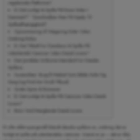
regulerede Platforme?
Er Det Lovligt At Spille På Disse Sider I
Danmark?” “[newline]kan Man Få Hjælp Til
Spilleafhængighed?
Opsummering Af Wagering Sider Uden
Omkring Rofus
Er Det Tilladt For Danskere At Spille På
Udenlandsk Casinoer Uden Dansk Licens? ​
Den Juridiske Gråzone Intended For Danske
Spillere
Sovesofaer: Brug Ét Møbel Som Både Sofa Og
Seng (og Find Ain Godt Tilbud)
Gratis Spins & Bonusser
Er Det Lovligt At Spille På Casinoer Uden Dansk
Licens?
Risici Ved Manglende Dansk Licens
Et ofte stillet spørgsmål blandt danske spillere er, omkring det er
lovligt at spille på udenlandske casinoer. Svaret er ja – det er ikke