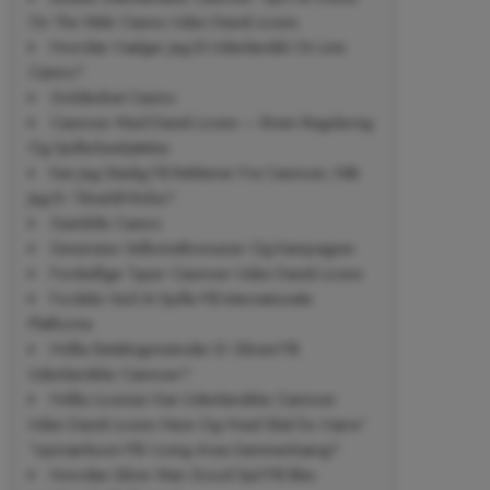
On The Web Casino Uden Dansk Licens
Hvordan Vælger Jeg Et Udenlandsk On Line
Casino?
Goldenbet Casino
Casinoer Med Dansk Licens – Stram Regulering
Og Spillerbeskyttelse
Kan Jeg Stadig Få Reklamer Fra Casinoer, Når
Jeg Er Tilmeldt Rofus?
Gamblits Casino
Generøse Velkomstbonusser Og Kampagner
Forskellige Typer Casinoer Uden Dansk Licens
Fordele Ved At Spille På Internationale
Platforme
Hvilke Betalingsmetoder Er Sikrest På
Udenlandske Casinoer?
Hvilke Licenser Kan Udenlandske Casinoer
Uden Dansk Licens Have Og Hvad Skal Du Være”
“opmærksom På I Living Area Sammenhæng?
Hvordan Sikrer Man Good Spil På Ikke-