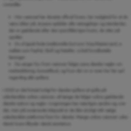
conseillés.
Hvis casinoet har durante officiel licens, har mulighed for at du
være sikker på, at para opfylder alle retningslinjer og standarder,
der er gældende efter den specifikke type licens, de sitter på
opnået.
Du vil typisk finde traditionelle kort som Visa/Mastercard, e-
wallets som PayPal, Skrill og Neteller, också forudbetalte
løsninger.
De sørger for, from casinoer følger para danske regler om
markedsføring, bonustilbud, og from der im or even her fair spil
regarding alle spillere.
I 2025 er det fortsat lovligt for danske spillere at spille på
udenlandske online casinoer, så længe de følger sobre gældende
danske adore og regler. Lovgivningen kan naturligvis ændre sig over
dar, men på nuværende tidspunkt er de ikke ulovligt with vælge
udenlandske platforme frem for danske. Mange online casinoer uden
dansk licens tilbyder dansk assistance.