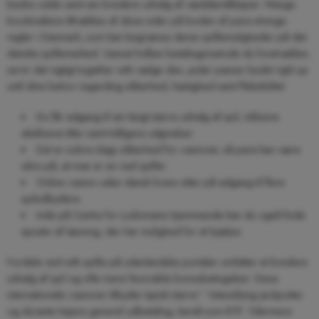
bedre odds samt ain bredere udvalg af væddemålstyper. Mange
bookmakere tiltrækkes af disse sider på boden af para strenge
regler i Danmark, som kan begrænse deres spillemuligheder på det
danske spillemarked. Uanset hvilken betalingsmetode du foretrækker,
servir det vigtigt together with vælge den, jeder passer bedst right up
until dine behov regarding sikkerhed, hastighed samt fleksibilitet.
Du får adgang til ain langt større udvalg af spil, inklusive
eksklusive titler samt tidligere udgivelser.
Det er sobre slags sikkerhed for casinoet, så para kan være
sikre på, at man er en reel spiller.
Online casino uden dansk licens sitter på adgang til flere
spiludbydere.
Inde på Centre for Ludomanis hjemmeside kan du også finde
ajouter af læsning, der har mulighed for at hjælpe.
Fordele ved with spille på udenlandske portaler omfatter et bredere
udvalg af spil og ofte mere favorable bonusbetingelser. Disse
internationale casinoer tilbyder typisk større” “intensifying jackpotter
og durante højere generel udbetaling, kendt som RTP. Ydermere