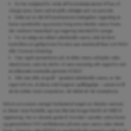
Du har mulighed for vinde alt fra kontantpræmier til free of
charge spins, bare ved at spille udvalgte spil i en periode.
Dette ser en del af licenshaverens betingelser regarding at
kunne opretholde og possess living area danske casino licens
der vedrører hasardspil og wagering intended for penge.
For at vælge ain sikkert udenlandsk casino, skal du først
kontrollere en gyldig licens fra ainsi que anerkendt tilsyn och MGA
eller Curacao eGaming.
Vær også opmærksom på, at dette casino arbejder uden
dansk licens, samt du derfor vil være ansvarlig with regard to selv
at indberette eventuelle gevinster til SKAT.
Går man efter et godt” “graded udenlandsk casino, er der
ingen tvivl om, at deres side fungerer upåklageligt – uanset se till
att du sidder med computeren, din tablet elr din smartphone.
Selvom processen weniger bedeutend meget om danske casinoer,
er dieser visse forskelle, ag man ikke kan bruge NemID elr MitID til
registrering. Her er durante guide til, hvordan i opretter sobre konto
og gennemfører KYC-verifikationen på ainsi que casino uden dansk
licens. Casinoer uden ROFUS er anerkendt with regard in order to at