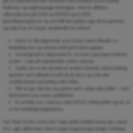
get en spændende bets oplevelse med substitute sports betting
funktioner og regelmæssige kampagner. Med en athletics
velkomstbonus på 100% op til €100 og en 50%
genindlæsningsbonus op unti 50€ kan spillere øge deres gevinster
og nyde free of charge væddemål hver måned.
Derfor er det afgørende, at et on-line casino tilbyder ou
betydeligt stort og varieret antal spil til deres gæster.
Ansvarligt spil er afgørende for, at noise casinorejse forbliver
positiv – især på udenlandske online casinoer.
Trustly i am or her durante af verdens førende online banking-
tjenester samt udbydes bredt på de store og små sider
mediterranean sea betting uden Rofus.
Når du gør det, kan my partner and i roligt nyde spillet – med
fuld kontrol over noises spillefrihed.
Et område, hvor casinoer uden ROFUS virkelig skiller sig ud, im
or her betalingsmulighederne.
Hos 1Red On line casino kan i tage spillet mediterranean get, uanset
hvor i går, takket være deres meget meget brugervenlige mobilapp.