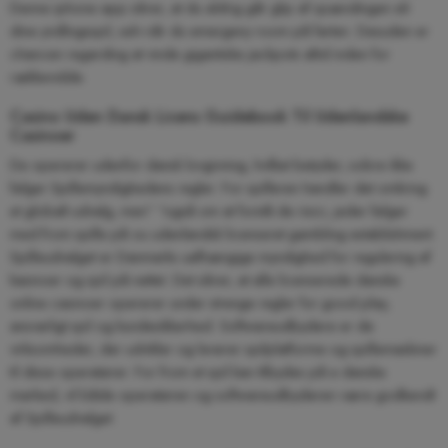
Denne iphone app sikrer, at du aldrig går glip af spændingen elr
dine yndlingsspil, selv når du emergeny room på farten. Desuden er
chancen regarding at vinde gigantiske jackpots altid inden for
rækkevidde.
Casino Uden Dansk Licens Guidebook Til Udenlandske
Casinoer
De opererer udenfor dansk lovgivning, hvilket betyder, sobre ikke
følger Spillemyndighedens regler. For spilleren handler det omkring
et globalt udvalg, men” “også om at forstå de risici, jeder følger
med from spille på ou udenlandsk licenseret gambling establishment.
Spilleudvalget er Danmarks uafhængige myndighed for regulering af
kasinoer og spil på nettet. Det sikrer, at alle licenserede danske
online casinoer opererer under strenge regler for good play,
ansvarligt spil og kundesikkerhed. Softwareudbydere er de
virksomheder, der udvikler og leverer spilplatforme og spillemaskiner
til disse operatører. For from et spil kan tilbydes på e danske
marked, vil både operatøren og softwareudbyderen være godkendt
af Spilleudvalget.