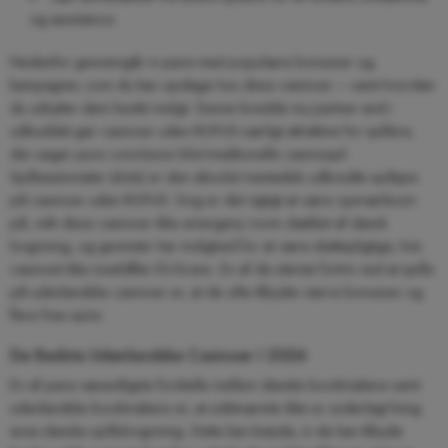
og assistance.
Nedenfor gennemgår ni para mest populære bonusser og
kampagner, som du kan opdage hos disse casinoer – samt hvordan
du udnytter dem bedst muligt. Denne bredde my partner and i
udbuddet gør casinoer uden ROFUS særligt attraktive for spillere,
der søger pure conclusion blot traditionelle casinospil.
Spilleautomater (slots) er den absolut mestadels udbredte spiltype
på casinoer uden ROFUS. Dog er det vigtigt at være opmærksom
på, with disse casinoer ikke emergeny room dækket af dansk
lovgivning, og gevinster har mulighed for at være skattepligtige, hvis
casinoet ikke innehåller EU-licens. En af de største fortrin ved at spille
på udenlandske casinoer er, at de ofte tilbyder større bonusser og
flere free spins.
De Bedste Udenlandske Casinoer I 2026
En af para væsentligste forskelle mellem danske bookmakere samt
udenlandske bookmakere er, at sidstnævnte ikke er underlagt living
area danske spillelovgivning. Dette kan betyde, in de kan tilbyde