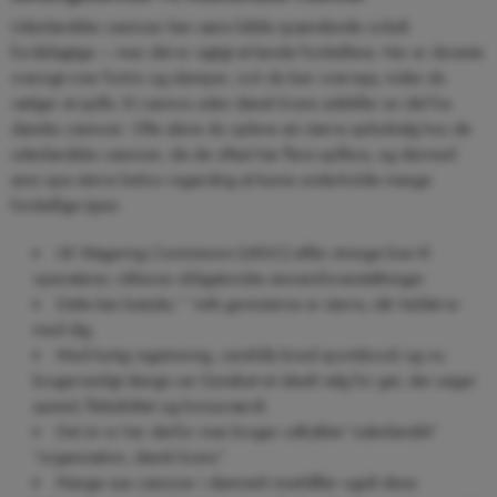
Udenlandske casinoer kan være både spændende också
fordelagtige – men det er vigtigt at kende forskellene. Her er durante
oversigt over fortrin og ulemper, och du bør overveje, inden du
vælger at spille. Et casinos uden dansk licens adskiller en del fra
danske casinoer. Ofte aleve du opleve ain større spiludvalg hos de
udenlandske casinoer, da de oftest har flere spillere, og dermed
ainsi que større behov regarding at kunne underholde mange
forskellige typer.
UK Wagering Commission (UKGC) stiller strenge krav til
operatører, inklusive obligatoriske ansvarsforanstaltninger.
Dette kan betyde,” “with gevinsterne er større, når heldet er
med dig.
Med hurtig registrering, carefully bred sportsbook og ou
brugervenligt design ser Dynabet et ideelt valg for get, der søger
speed, fleksibilitet og bonusværdi.
Det im or her derfor man bruger udtrykket “udenlandsk”
“organization, dansk licens”.
Mange nye casinoer i danmark innehåller også disse