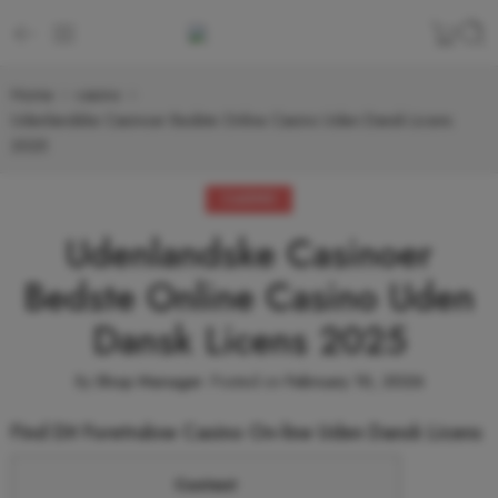
Home
casino
Udenlandske Casinoer Bedste Online Casino Uden Dansk Licens
2025
CASINO
Udenlandske Casinoer
Bedste Online Casino Uden
Dansk Licens 2025
By
Shop Manager
.
Posted on
February 10, 2026
Find Dit Foretrukne Casino On-line Uden Dansk Licens
Content