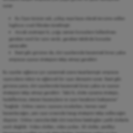
sunar.
Bu Oyun türünün adı, çöküş veya kaza olarak tercüme edilen
İngilizce crush fiilinden türetilmiştir.
Ancak unutmayın ki, çoğu zaman bonusların kullanılması
gereken sınırlı bir süre vardır, gerakan takdirde bonuslar
yanacaktır.
Basit gibi görünse de, slot oyunlarında kazanmak biraz çaba
empieza oyunun stratejisini takip etmeyi gerektirir.
Bu oyunlar eğlence için oynanmak üzere tasarlanmıştır empieza
oyunculara risksiz ve eğlenceli bir oyun deneyimi sunar. Basit gibi
görünse para, slot oyunlarında kazanmak biraz çaba ve oyunun
stratejisini takip etmeyi gerektirir. Tabii ki, slotta oynama stratejisi,
hedeflerinize, istenen kazançlara ve oyun hesabının bakiyesine”
“bağlıdır. Online casino oyununu incelerken, hemen nasıl
kazanılacağını, yani oyun sırasında hangi stratejinin takip edileceğini
düşünün. Online casinolardaki slot machine katalogları çarklı slotlarla
sınırlı değildir. Video slotları, video poker, 3D slotlar, yenilikçi