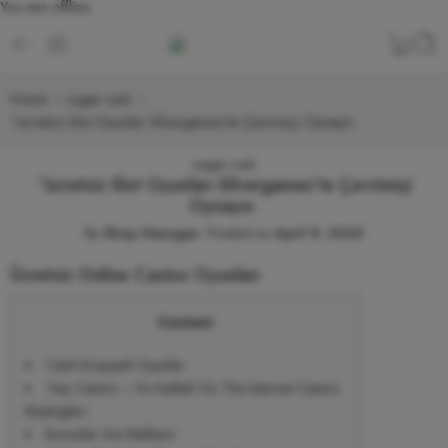
You are offline.
Home
sugar rush
“ücretsiz Slot Oyunları Silvergames’te Çevrimiçi Oynayın ️
sugar rush
“ücretsiz Slot Oyunları Silvergames’te Çevrimiçi
Oynayın ️
By
Shop Manager
.
Posted on
April 9, 2025
Ücretsiz Online Casino Oyunları
Content
Canlı Krupiyeli Oyunlar
Top Casino – En Kaliteli On The Internet Casino
Reytingleri
Bonuslar Sizi Bekliyor