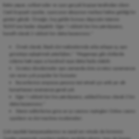
Bahis yapar, sohbet eder ve oyun gerçek krupiye tarafından izlenir.
Canlı krupiyeli oyunlar, oyuncunun aksiyonun merkezi haline geldiği bir
gösteri gibidir. Örneğin, hoş geldin bonusu depozito tutarının
%200’üne kadar ulaşabilir. Eğer 1 rubbish bin lira yatırdıysanız,
benefit olarak 2 rubbish bin daha kazanırsınız.”
Örnek olarak, klasik slot makinelerinde arka arkaya üç aynı
görüntüyü eşleştirmek yeterliyken,” “Megaways gibi slotlarda
ödeme hattı sayısı a hundred veya daha fazla olabilir.
Ücretsiz döndürmeler aynı zamanda slotu ücretsiz oynamanıza
izin veren çok popüler bir bonustur.
Becerilerinizi empieza şansınızı test etmek için artık yer altı
kumarhanesi aramanıza gerek yok.
Eğer 1 rubbish bin lira yatırdıysanız, added bonus olarak 2 bin
daha kazanırsınız.”
Sitenin editörlerine göre en iyi casinos reytingleri Online casino
oyunların ve slot machine incelemeleri.
Çok sayıdaki kampanyalarımız ve sanal em virtude de birimimiz
Twistler sayesinde oyunların tadına varabileceksiniz, hem de bazen