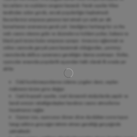
tüccarların ve soyluların sevgisini kazandı. Paralı oyunlar Kilise
tarafından zulüm gördü, ancak popülerliğini kaybetmedi.
Becerilerinizi empieza şansınızı test etmek için artık yer altı
kumarhanesi aramanıza gerek yok. İstediğiniz herhangi bir on the
web casino sitesine gidin ve düzinelerce holdem poker, bakara ve
black jack türünü bulun empieza oynayın. Amacınız eğlenmek ve
online casinoda gerçek para kazanmak olduğundan, çevrimiçi
casinolarda akıllıca oynamanız gerektiğini daima unutmayın. Slotlar,
oyuncular arasında popülerlik açısından haklı olarak ilk sırada yer
alırlar.
Ödül kombinasyonlarına ödeme çizgileri denir, sayıları
makinenin türüne göre değişir.
Canlı krupiyeli oyunlar, özel donanımlı stüdyolarda yapılır ve
kendi evinizin rahatlığındayken kendinizi casino atmosferine
hissetmenizi sağlar.
Oyunun özü, oyuncunun dönen drive durduktan sonra topun
hangi sektöre gireceğini tahmin etmesi gerektiği gerçeğinde
yatmaktadır.