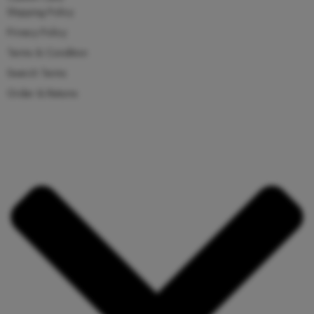
Shipping Policy
Privacy Policy
Terms & Condition
Search Terms
Order & Returns