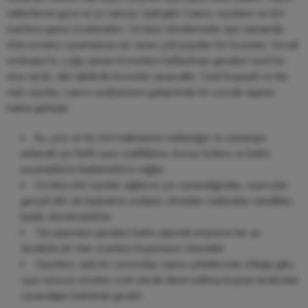
editörlerine göre en iyi casinos reytingleri Casino oyunların ve slot
machine game incelemeleri. Ücretsiz döndürmeler aynı zamanda
slotu ücretsiz oynamanıza izin veren çok popüler bir bonustur. Ancak
unutmayın ki, çoğu zaman bonusların kullanılması gereken sınırlı bir
süre vardır, aksi takdirde bonuslar yanacaktır. Canlı krupiyeli on the
web oyunlar, casino endüstrisinin gelişiminde bir sonraki aşama
haline gelmiştir.
Bu, your ex bir slot makinesinin mekaniğini ve oynanışını
anlamak için farklı oyun özelliklerini, bonus turlarını ve bahis
seçeneklerini keşfetmelerini sağlar.
Ücretsiz slot oyunları eğlence için oynandığından, oyuncular
gerçek afin de kaybetme endişesi olmadan makaraları istedikleri
kadar döndürebilirler.
Tek yapmanız gereken bahis yapmak empieza her an
durabilecek olan oranların büyümesini izlemektir.
Oyunların, tıpkı bir çevrimdışı casino şirketlerinde olduğu gibi,
oyun sürecini yöneten özel olarak davet edilmiş krupiye tarafından
oynandığını belirtmek gerekir.