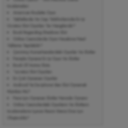
Incelemeleri
American Roulette Oyun
Tabletlerde Ve Cep Telefonlarında En Iyi
Ücretsiz Slot Oyunları ‘ler Hangileridir?
Book Regarding Shadows Slot
Online Casinolarda Oyun Hesabına Nasıl
Yükleme Yapılabilir?
Çevrimiçi Kumarhanelerdeki Oyunlar Ve Slotlar
Parayla Oynana En Iyi Oyun Ve Slotlar
Book Of Anime Slotu
“ücretsiz Slot Oyunları
En Çok Oynanan Oyunlar
Android Ya Da Iphone’dan Slot Oynamak
Mümkün Mü?
Para Için Oynanan Slotlar Nerede Oynanır
Online Casinolardaki Oyunların Ve Slotların
Incelemelerini Içeren Resmi Siteniz Eine Için
Oluşturuldu?