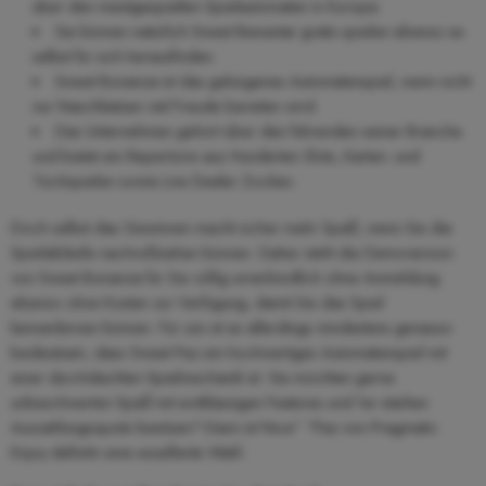
über den meistgespielten Spielautomaten in Europa.
Sie können natürlich Sweet Bienestar gratis spielen ebenso es
selbst für sich herausfinden.
Sweet Bonanza ist das gelungenes Automatenspiel, wenn nicht
nur Naschkatzen viel Freude bereiten wird.
Das Unternehmen gehört über den führenden seiner Branche
und bietet ein Repertoire aus Hunderten Slots, Karten- und
Tischspielen sowie Live Dealer Zocken.
Doch selbst das Gewinnen macht sicher mehr Spaß, wenn Sie die
Spielabläufe nachvollziehen können. Daher steht die Demoversion
von Sweet Bonanza für Sie völlig unverbindlich ohne Anmeldung
ebenso ohne Kosten zur Verfügung, damit Sie das Spiel
kennenlernen können. Für uns ist es allerdings mindestens genauso
bedeutsam, dass Sweet Paz ein hochwertiges Automatenspiel mit
einer durchdachten Spielmechanik ist. Sie möchten gerne
unbeschwerten Spaß mit erstklassigen Features und 1er starken
Auszahlungsquote besitzen? Dann ist Nice” “Paz von Pragmatic
Enjoy definitiv eine exzellente Wahl.