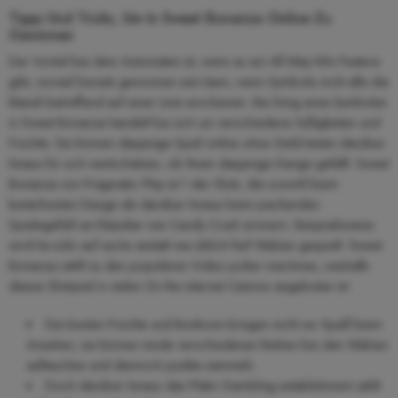
Tipps Und Tricks, Um In Sweet Bonanza Online Zu
Gewinnen
Der Vorteil bei dem Automaten ist, wenn es ein All-Way-Win Feature
gibt, worauf bereits gewonnen sein kann, wenn Symbole nicht alle die
klassik betreffend auf einer Linie erscheinen. Bei living area Symbolen
in Sweet Bonanza handelt fue sich um verschiedene Süßigkeiten und
Früchte. Sie können dasjenige Spiel online ohne Geld testen darüber
hinaus für sich wertschätzen, ob Ihnen dasjenige Design gefällt. Sweet
Bonanza von Pragmatic Play ist 1 der Slots, die sowohl beim
kunterbunten Design als darüber hinaus beim packenden
Spielegefühl an Klassiker wie Candy Crush erinnern. Beispielsweise
wird ha sido auf sechs anstatt wie üblich fünf Walzen gespielt. Sweet
Bonanza zählt zu den populären Video poker machines, weshalb
dieses Slotspiel in vielen On the internet Casinos angeboten ist.
Die bunten Früchte und Bonbons bringen nicht nur Spaß beim
Ansehen, sie können inside verschiedenen Reihen bei den Walzen
auftauchen und dennoch punkte sammeln.
Doch darüber hinaus das Platin Gambling establishment zählt