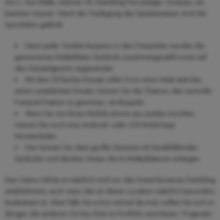
wie z. Aus Malta, welcher UK Gambling Percentage, Curaçao, etc.
besitzen müssen. Nach der Festlegung des Spieleinsatzes wird der
Spin-Button geklickt.
Nach jeder Tumble-Sequenz in den Freispielen werden die
gewonnenen Multiplikator-Symbole zusammengezählt sowie auf
den Gesamtgewinn angewendet.
Mit dem 25-fachen Einsatz within Form einer Initial ante Bet,
einem zusätzlichen Einsatz, können Sie die Chance, das wertvolle
Freispiel-Feature zu gewinnen, verdoppeln.
Wenn Sie von Ihrem Mobile phone aus spielen möchten,
müssen Sie noch eine Android- oder iOS-Mobil-App
herunterladen.
Hier können Sie dann große Gewinne mit herabfallenden
Symbolen und darüber hinaus durch Multiplikatoren erlangen.
Das Casino Infinity ist natürlich nicht nur das Sweet Bonanza Gambling
establishment, auch wenn das an dieser Location natürlich besonders
bedeutsam ist. Aber falls Sie schon einmal da sind, sollten Sie sich im
übrigen die anderen On-line Slots im Portfolio anschauen. Pragmatic