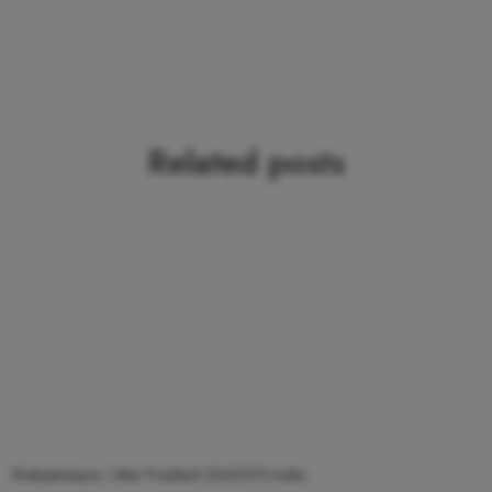
Related posts
Shahjahanpur, Uttar Pradesh (242001) India.