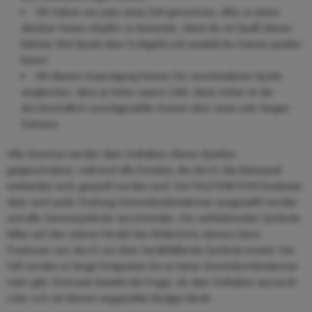
Wir haben uns pass away Zeit genommen, alles zu testen
darüber hinaus objektiv zu bewerten, damit du mit Spaß deinen
liebsten Slot Spiele über Echtgeld und zusätzliche Games spielen
kannst.
Mit diesem Ausprägung können Sie verschiedenen Spiele
vergleichen, denn je höher expire Zahl, desto höher ist der
durchschnittlich zurückgezahlte Gewinn über einen sehr langen
Zeitraum.
Alle Gewinne werden dem Guthaben dieses Spielers
gutgeschrieben, während alle Einsätze, die durch das Basisspiel
entstanden sind, gespielt worden sind. Die FALLFUNKTION bedeutet,
dass nach jeder Drehung Gewinnkombinationen ausgezahlt werden
und alle Gewinnsymbole verschwinden. Die verbleibenden Symbole
fallen auf den unteren Modul des Bildschirms ebenso leere
Positionen sein durch von über herabfallende Symbole ersetzt. Der
Fall werden so lange fortgesetzt, bis es keine Gewinnkombinationen
mehr gibt. Einerseits besteht die Frage, ob dein Guthaben ausreicht
oder sich mit deinem angepeilten Budget deckt.