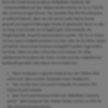
Beim Slot Sweet Bonanza gibt es Multiplikator-Symbole, die”
“zusammenfallend auf den Walzen landen und bis hin zu zu 100x für
alle Gewinne bringen können. Der Sensible Play Slot Nice Bonanza
ist vielleicht bekannt, aber nie und nimmer jeder hat ihn bereits
gespielt und eigene Erfahrungen hierdurch gesammelt. Bevor es also
um living room Einsatz von Echtgeld geht, lohnt einander die
Möglichkeit kklk, Sweet Bonanza kostenlos spielen. Ob Sie im Online
On line casino Echtgeld einsetzen möchten oder ob Sie lieber Spiele
auf welche weise Sweet Bonanza unentgeltlich spielen, liegt wirklich
bei Ihnen. Wenn Sie eher risikoscheu sind, können Sie völlig
unbekümmert throughout der Demo zocken und den unglaublichen
Spielspaß genießen, den dieser Slot zu bieten hat.
Wenn mindestens 6 gleiche Symbole bei den Walzen über
sehen sind, dann erzielen Slotspieler einen Spielgewinn.
Wer möchte, kann sich perish Freispiele mit unserem 100-
fachen Einsatz erkaufen.
Beim Slot Sweet Bonanza findet man Multiplikator-Symbole,
perish” “gleichzeitig auf den Walzen landen und bis zu 100x für
alle Gewinne bringen können.