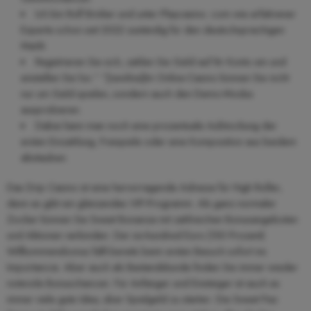
Ich bin Rolf Brinker und unter Playcasino. com wie erfahrener
Experte schon seit 2022 zuständig für den deutschsprachigen
Markt.
Registrieren Sie sich, zahlen Sie Geld auf Ihr Konto ein und
einstellen Sie los.” “[newline]Im Online-Casino können Sie nicht
nur um Geld spielen, sondern auch den Demo-Modus
ausprobieren.
Dabei kann man noch eine prozentuale Aufstockung der
ersten Einzahlung, Freispiele oder eine Komposition aus beidem
abstauben.
Das Drip Casino ist eine hervorragende Adresse für High Roller,
denn es gibt ein glänzendes VIP-Programm. Als ganz normaler
Zocker können Sie Sweet Bonanza mit zahlreichen Bonusangeboten
und Aktionen verbinden. Der six-hundred Euro (150 Prozent)
Willkommensbonus fällt bereits beim ersten Besuch sofort ins
Importancia. Aber auch als Bestandskunde finden Sie immer wieder
notevole Bonuschancen. Für Anfänger und Einsteiger ist auch es
immer viele gute Idee, über Spielgeld zu starten. Die Sweet Paz