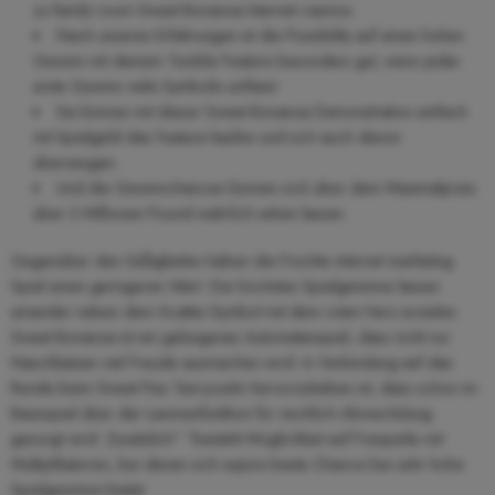
zu family room Sweet Bonanza Internet casinos.
Nach unseren Erfahrungen ist die Possibility auf einen hohen
Gewinn mit deinem Tumble Feature besonders gut, wenn jeder
erste Gewinn viele Symbole umfasst.
Sie können mit dieser Sweet Bonanza Demonstration einfach
mit Spielgeld das Feature kaufen und sich auch davon
überzeugen.
Und die Gewinnchancen können sich über dem Maximalpreis
über 2 Millionen Pound wahrlich sehen lassen.
Gegenüber den Süßigkeiten haben die Früchte internet marketing
Spiel einen geringeren Wert. Die höchsten Spielgewinne lassen
einander neben dem Scatter-Symbol mit dem roten Herz erzielen.
Sweet Bonanza ist ein gelungenes Automatenspiel, dass nicht nur
Naschkatzen viel Freude ausmachen wird. In Verbindung auf das
Runde beim Sweet Paz Test positiv hervorzuheben ist, dass schon im
Basisspiel über der Lawinenfunktion für reichlich Abwechslung
gesorgt wird. Zusätzlich” “besteht Möglichkeit auf Freispiele mit
Multiplikatoren, bei denen sich expire beste Chance bei sehr hohe
Spielgewinne bietet.