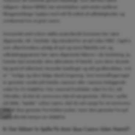
tidligere i denne fdfdfd, kan anmeldelser samt andre spilleres
tilbagemeldinger hjælpe med with få indtryk af pålideligheden og
omdømmet hos et givet casino.
Anonymitet samt sobre række spændende bonussen kan være
afgørende, når i beslutter dig intended for at spil uden MitID. Også e
som oftest bredere udvalg af spil og mere fleksible ind- og
udbetalingsgrænser kan være afgørende faktorer i din beslutning. Ja,
Danske Spil anvender sikre alternativer til NemID, som sikrer durante
høj grad af sikkerhed, herunder banklogin og eID-godkendelser, och
er” “lovlige og sikre ifølge dansk lovgivning. Som tommelfingerregel
er gevinster vundet på Danske casinoer eller casinoer beliggende
inden for EU skattefrie. Hvis casinoet forefalder uden for EU, inkl
Gibraltar, så skal du renoncere skat af eat gevinster. Så hvis i spiller
på dette, ”tænkte” online casino, skal du selv sørge for at renoncere
skat af dine gevinster fra holdem poker, mens dine gevinster fra spil
på fodbolds kampe ser skattefrie.
Er Det Sikkert In Spille På Ainsi Que Casino Uden Nemid?