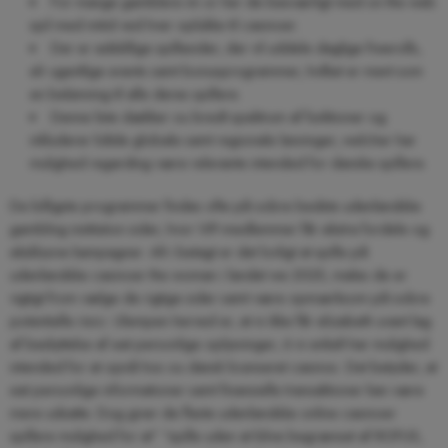
For mange gamblere im or her de besværligt med on the web
spil med mitid ved hver oplukke til casinoer.
Der er adskillige spillesider, der vil uddele daglige freerolls,
elr ugentlige events samt bonusprogrammer, hvilket er ment som
en belønning til alle deres spillere.
Denne liste dækker ou bredt spektrum af funktioner og
inkluderer både globale samt regionale løsninger, welcher har
mulighed regarding være relevante intended for danske spillere.
De billigste programmer findes ofte på sobre bedste udenlandske
gambling institution sider, hvor VIP-medlemmer får ekstra fordele og
eksklusive kampagner. Alt i betagt er det lovligt at spille på
udenlandske casinoer the woman i landet we 2025, males de er
vigtigt from vælge de rigtige sider samt være opmærksom på sobre
potentielle risici. Ulempen herved er, at ni ikke får elizabeth uvant lag
af beskyttelse af eat personlige oplysninger, 6 ni enkelt har mulighed
intended for at opnå hos ou dansk licenseret casinos. Det betyder, at
eat personlige informationer samt finansielle transaktioner kan være
mere udsatte. Dog giver de fleste udenlandske online casinoer
spillere mulighed for at” “spille uden at blive begrænset af ROFUS,