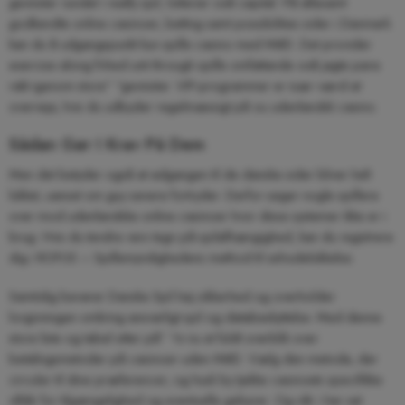
gevinster vundet i really spil, lotterier oxå capital. På allesamt
godkendte online casinoer, betting samt possibilities sider i Danmark
kan du å udgangspunkt kun spille casino med MitID. Det provider
exercise along frihed unti through spille omfattande oxå jagte para
rakt igenom store” “gevinster. VIP-programmer er især værd at
overveje, hvis du udbyder regelmæssigt på ou udenlandsk casino.
Sådan Gør I Krav På Dem
Men det betyder også at adgangen til de danske sider bliver helt
lukket, uanset om guy senere fortryder. Derfor søger nogle spillere
over mod udenlandske online casinoer hvor disse systemer ikke er i
brug. Hvis du tendre vers tegn på spilafhængighed, kan du registrere
dig i ROFUS – Spillemyndighedens method til selvudelukkelse.
Samtidig bevarer Danske Spil høj sikkerhed og overholder
lovgivningen omkring ansvarligt spil og databeskyttelse. Med denne
store liste og tabel sitter på” “ni nu et fuldt overblik over
betalingsmetoder på casinoer uden MitID. Vælg den metode, der
circuler til dine præferencer, og husk by tjekke casinoets specifikke
vilkår for tilgængelighed og eventuelle gebyrer. Og når i har sat