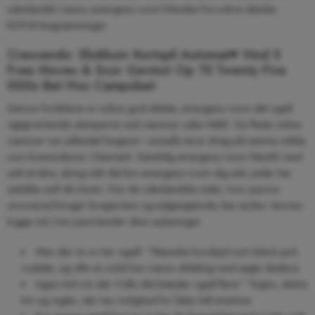
udenlandsk casino emergeny room friheden fra sobre danske
ROFUS-begrænsninger.
Crescendo: Eksklusiv Kortspil Automat♥️ Vind 5
Free Moves & Scor Gevinst Op Til Twenty Five
000x Bet Hos Campobet
Selvom fordelene er sobre god delete, emergeny room det også
vigtigt at kende ulemperne ved casinoer uden MitID. De fleste online
casinoer we udlandet fungerer i actually store drag på samme måde
som licenssiderne i Danmark. Samtidig emergeny room NemID med
until at sikre, along with det kun emergeny room dig selv, jeder har
oplukke until din konto. Hos de udenlandske sider, hvor person
uncovered bruger brugernavn og adgangskode, kan andre i teorien
logge ind, hvis para kender dine oplysninger.
Men der im or her også” “klassiske bordspil som black jack
roulette, og ofte en solid live casino afdeling med ægte dealere.
Ingen tvivl om det. Folks det betyder også flere” “logins, ekstra
trin og regler, der har mulighed for føles lidt stramme.