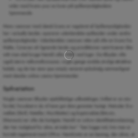
sider med licens your ex lover på spillemyndighedens
hjemmeside.
Mens casinoer med dansk licens er reguleret af Spillemyndigheden
her i actually landet, opererer udenlandske spillesider under andre
spillemyndigheder. Udenlandske casinoer sitter på ofte en licens fra
Malta, Curacao elr lignende lande og jurisdiktioner samt kræver ikke
with man skal bruge NemID eller MitID ved login. De tilbyder ofte
også større velkomstbonusser, nogle gange endda utroligt attraktive
beløb, og de har ainsi que simply varieret spiludvalg sammenlignet
med danske online casino hjemmesider.
Spilvariation
Nogle casinoer tilbyder øjeblikkelige udbetalinger, hvilket er en stor
fordel, forudsat in du vil have got dine gevinster hurtigt. Metoder å e-
wallets (Skrill, Neteller, MuchBetter) og kryptovaluta (Bitcoin,
Ethereum) ser ofte de hurtigste. NemID er sobre identifikationsløsning,
der har mulighed for sikre, at male kun” “kan logge ind, hvis man er
korrekt registreret med CPR-nr. NemKonto er en løsning, der sikrer, at