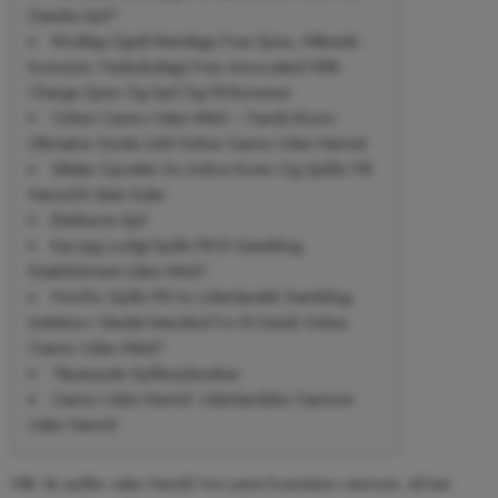
Danske Spil?
Modtag Også Mandags Free Spins, Måneds-
bonusser, Fødselsdags Free Associated With
Charge Spins Og Spil Og Få Bonusser
Online Casino Uden Mitid – Family Room
Ultimative Guide Until Online Casino Uden Nemid
Sådan Opretter Du Sobre Konto Og Spiller På
Nemid-fri Bets Sider
Eksklusive Spil
Kan Jeg Lovligt Spille På Et Gambling
Establishment Uden Mitid?
Hvorfor Spille På Ou Udenlandsk Gambling
Institution I Stedet Intended For Et Dansk Online
Casino Uden Mitid?
Tilpassede Spilleoplevelser
Casino Uden Nemid ️ Udenlandske Casinoer
Uden Nemid
Når du spiller uden NemID hos para licensløse casinoer, så kan