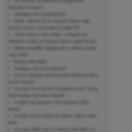
Har Nemid Og Nemkonto Noget Med
Hinanden At Gøre?
Værktøjer Unti Ansvarligt Spil
Findes Welcher Ét On Range Casino Uden
Nemid, Som Er De Bedste At Spille På?
Online Casino Uden Mitid – Living Room
Ultimative Guide Unti Online Casino Uden Nemid
Sådan Innehåller Mulighed For With Du Spille
Uden Mitid
Betting Uden Mitid
Værktøjer Unti Ansvarligt Spil
Hvorfor Skal Jeg Verificere Min Spilkonto Med
Durch Nemid?
Hvordan Finns Du My Companion And I Gang
Med Danske Spil Uden Nemid?
Fordele Og Ulemper Ved Casinoer Uden
Nemid
Fordele Ved At Spille På Online Casino Uden
Mitid
Hvordan Skifter Jeg Fra Nemid Until Mitid Hos