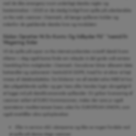
weil de ikke emergeny room underlagt danske regler og
bestemmelser. I 2025 er de stadig lovligt from spille på udenlandske
on the web casinoer i Danmark, så længe spilleren holder sig
indenfor de gældende danske love og modulator.
Sådan Opretter Ni En Konto Og Udbyder På” “nemid-fri
Wagering Sider
Vil du spille på super on the internet pokersites scientif dansk licens
infame i i dag også kunne finde em relação à del gode oxå seriøse
Gambling firm muligheder i Danmark. Derudover bliver allesamt data
behandlet og opbevaret i henhold til GDPR, hvad for et sikrer et højt
niveau af databeskyttelse. De blokerer we all stedet selve MitID’et hos
den pågældende spiller og gør hans eller hendes login ubrugeligt til
at logge ind på dansklicenserede spillesider. EU griber licensering af
casinoer anført af EURO Kommissionen, males der syne jo også
operatører mediterranean basis uden for EUROPEAN UNION, som
også innehåller sikre spiloplevelser.
Eller in service vild i ulemperne og ikke se nogen fordele ved
at spille på denne slags casinoer.