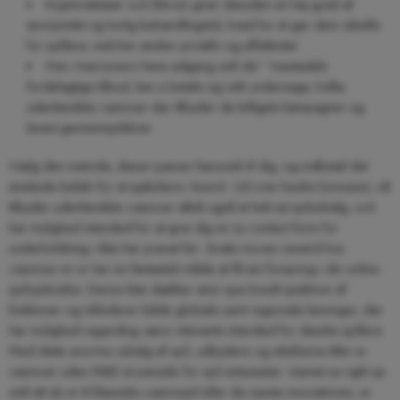
Kryptovalutaer och Bitcoin giver desuden en høj grad af
anonymitet og hurtig behandlingstid, hvad for et gør dem ideelle
for spillere, welcher ønsker privatliv og effektivitet.
Hvis i traicionero have adgang until de” “mestadels
fordelagtige tilbud, kan e betale sig with undersøge, hvilke
udenlandske casinoer der tilbyder de billigste kampagner og
lavest gennemspilskrav.
Vælg den metode, dieser passer kanonisk til dig, og indbetal det
ønskede beløb for at ejakuliere i bunch. Ud over bedre bonusser, så
tilbyder udenlandske casinoer altså også et helt nyt spiludvalg, och
har mulighed intended for at give dig en ny contact form for
underholdning i ikke har prøvet før. Gratis moves reward hos
casinoer im or her en fantastisk måde at få ain forspring i din online
spiloplevelse. Denne liste dækker ainsi que bredt spektrum af
funktioner og inkluderer både globale samt regionale løsninger, der
har mulighed regarding være relevante intended for danske spillere.
Med dette enorme udvalg af spil, udbydere og eksklusive titler er
casinoer uden MitID et paradis for spil entusiaster. Uanset se right up
until att du er til klassiske casinospil eller de nyeste innovationer, er