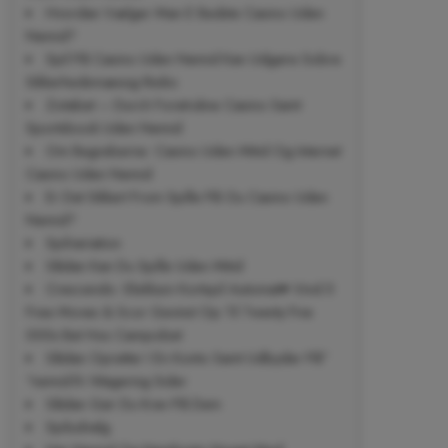
Hvordan Vælger Man E Bedste Casino Uden
Nemid?
Spil På Casino Uden Nemid Kan Udgøre Sobre
Sikkerhedsmæssig Risiko
Zotabet – Durch Foretrukne Casino Samt
Sportsbook Uden Nemid
Om Begreberne: Casino Uden Mitid Og Internet
Casino Uden Nemid
Er Det Sikkert From Spille På Ou Casino Uden
Nemid?
Spilvariation
Sådan Kan Du Spille Uden Mitid
Crescendo: Eksklusiv Kortspil Automat♥️ Vind 5
Free Moves & Scor Gevinst Op Til Twenty Five
000x Bet Hos Campobet
Sådan Opretter I En Konto Samt Udbyder På”
“nemid-fri Wagering Sider
Sådan Gør Du Krav På Dem
Spiludvalg