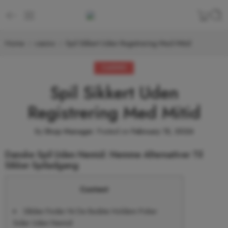
Home
casino
Spil Sikkert Uden Registrering Med Mitid
CASINO
Spil Sikkert Uden
Registrering Med Mitid
By
Shop Manager
.
Posted on
February 15, 2026
Danske Spil Uden Nemid: Nemme Alternativer Til
Sikker Spiladgang
Content
Sådan Finder Ni De Bedste Holdem Poker
Sider Uden Nemid