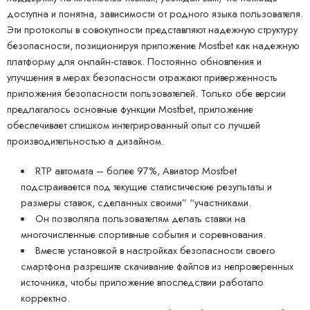
доступна и понятна, зависимости от родного языка пользователя.
Эти протоколы в совокупности представляют надежную структуру
безопасности, позиционируя приложение Mostbet как надежную
платформу для онлайн-ставок. Постоянно обновления и
улучшения в мерах безопасности отражают приверженность
приложения безопасности пользователей. Только обе версии
предлагалось основные функции Mostbet, приложение
обеспечивает слишком интегрированный опыт со лучшей
производительностью а дизайном.
RTP автомата – более 97%, Авиатор Mostbet
подстраивается под текущие статистические результаты и
размеры ставок, сделанных своими” “участниками.
Он позволяла пользователям делать ставки на
многочисленные спортивные события и соревнования.
Вместе установкой в настройках безопасности своего
смартфона разрешите скачивание файлов из непроверенных
источника, чтобы приложение впоследствии работало
корректно.