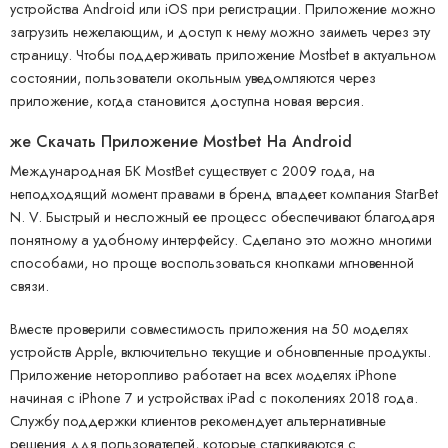
устройства Android или iOS при регистрации. Приложение можно
загрузить нежелающим, и доступ к нему можно заиметь через эту
страницу. Чтобы поддерживать приложение Mostbet в актуальном
состоянии, пользователи окольным уведомляются через
приложение, когда становится доступна новая версия.
же Скачать Приложение Mostbet На Android
Международная БК MostBet существует с 2009 года, на
неподходящий момент правами в бренд владеет компания StarBet
N. V. Быстрый и несложный ее процесс обеспечивают благодаря
понятному а удобному интерфейсу. Сделано это можно многими
способами, но проще воспользоваться кнопками мгновенной
связи.
Вместе проверили совместимость приложения на 50 моделях
устройств Apple, включительно текущие и обновленные продукты.
Приложение неторопливо работает на всех моделях iPhone
начиная с iPhone 7 и устройствах iPad с поколениях 2018 года.
Службу поддержки клиентов рекомендует альтернативные
решения ддя пользователей, которые сталкиваются с