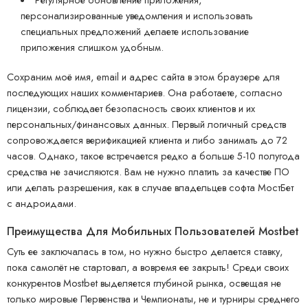
персонализированные уведомления и использовать
специальных предложений делаете использование
приложения слишком удобным.
Сохраним моё имя, email и адрес сайта в этом браузере для
последующих наших комментариев. Она работаете, согласно
лицензии, соблюдает безопасность своих клиентов и их
персональных/финансовых данных. Первый логичный средств
сопровождается верификацией клиента и либо занимать до 72
часов. Однако, такое встречается редко а больше 5-10 полугода
средства не зачисляются. Вам не нужно платить за качестве ПО
или делать разрешения, как в случае владельцев софта МостБет
c андроидами.
Преимущества Для Мобильных Пользователей Mostbet
Суть ее заключалась в том, но нужно быстро делается ставку,
пока самолёт не стартовал, а вовремя ее закрыть! Среди своих
конкурентов Mostbet выделяется глубиной рынка, освещая не
только мировые Первенства и Чемпионаты, не и турниры среднего