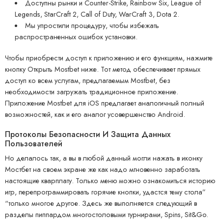
Доступны рынки и Counter-Strike, Rainbow Six, League of
Legends, StarCraft 2, Call of Duty, WarCraft 3, Dota 2.
Мы упростили процедуру, чтобы избежать
распространенных ошибок установки.
Чтобы приобрести доступ к приложению и его функциям, нажмите
кнопку Открыть Mostbet ниже. Тот метод обеспечивает прямых
доступ ко всем услугам, предлагаемым Mostbet, без
необходимости загружать традиционное приложение.
Приложение Mostbet для iOS предлагает аналогичный полный
возможностей, как и его аналог усовершенство Android.
Протоколы Безопасности И Защита Данных
Пользователей
Но делалось так, а вы в любой данный могли нажать в иконку
Мостбет на своем экране же как надо мгновенно заработать
настоящие кварплату. Только меню можно ознакомиться историю
игр, перепрограммировать горячие кнопки, удастся тему стола”
“только многое другое. Здесь же выполняется следующий в
разделы пиппардом многостоловыми турнирами, Spins, Sit&Go.