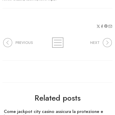
PREVIOUS
NEXT
Related posts
Come jackpot city casino assicura la protezione e