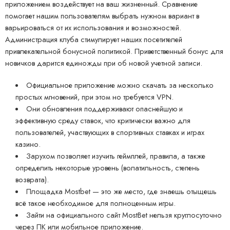
приложением воздействует на ваш жизненный. Сравнение
помогает нашим пользователям выбрать нужном вариант в
варьироваться от их использования и возможностей.
Администрация клуба стимулирует наших посетителей
привлекательной бонусной политикой. Приветственный бонус для
новичков дарится единожды при об новой учетной записи.
Официальное приложение можно скачать за несколько
простых мгновений, при этом но требуется VPN.
Они обновления поддерживают опаснейшую и
эффективную среду ставок, что критически важно для
пользователей, участвующих в спортивных ставках и играх
казино.
Зарухом позволяет изучить геймплей, правила, а также
определить некоторые уровень (волатильность, степень
возврата).
Площадка Mostbet — это же место, где знаешь отыщешь
всё такое необходимое для полноценным игры.
Зайти на официального сайт MostBet нельзя круглосуточно
через ПК или мобильное приложение.