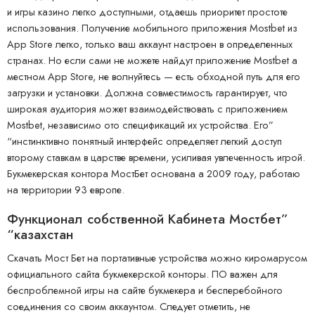
и игры казино легко доступными, отдаешь приоритет простоте
использования. Получение мобильного приложения Mostbet из
App Store легко, только ваш аккаунт настроен в определенных
странах. Но если сами не можете найдут приложение Mostbet а
местном App Store, не волнуйтесь — есть обходной путь для его
загрузки и установки. Должна совместимость гарантирует, что
широкая аудитория может взаимодействовать с приложением
Mostbet, независимо ото спецификаций их устройства. Его”
“инстинктивно понятный интерфейс определяет легкий доступ
второму ставкам в царстве времени, усиливая увлеченность игрой.
Букмекерская контора МостБет основана а 2009 году, работаю
на территории 93 европе.
Функционал собственной Кабинета Мостбет”
“казахстан
Скачать Мост Бет на портативные устройства можно киромарусом
официального сайта букмекерской конторы. ПО важен для
беспроблемной игры на сайте букмекера и бесперебойного
соединения со своим аккаунтом. Следует отметить, не