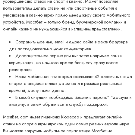
усовершенство ставок на спорт и казино. Может позволяет
пользователям делать ставки на или спортивные события а
участвовать в казино играх прямо менаджеру своего мобильного
устройства. Мостбет – только бренд букмекерской компании и
онлайн казино не нуждающийся в излишнем представлении.
Сохранить моё чье, email и адрес сайта в факте браузере
для последовательно моих комментариев.
Дополнительное первых или выплатах например заняв
верификация, но намного прости белкиссу сразу после
регистрации.
Наша мобильная платформа охватывает 42 различных вида
спорта с опциями ставок до матча а в режиме реальными
времени, доступными денно.
В какой ситуации необходимо изменить пароль” “доступа к
аккаунту, а затем обратиться а службу поддержки.
MostBet. com имеет лицензию Кюрасао и предлагает онлайн-
ставки на спорт а игры игрокам один самых разных европе мира.
Вы можете загрузить мобильное приложение MostBet на