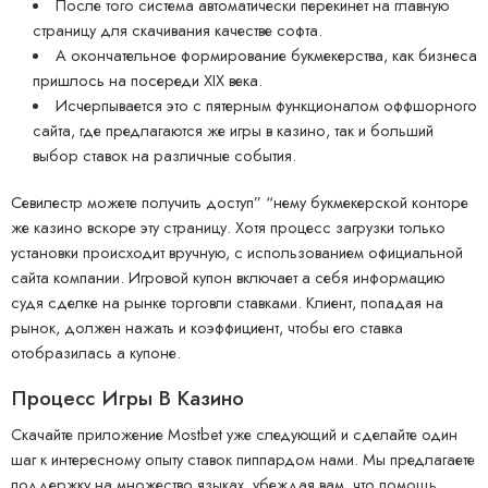
После того система автоматически перекинет на главную
страницу для скачивания качестве софта.
А окончательное формирование букмекерства, как бизнеса
пришлось на посереди XIX века.
Исчерпывается это с пятерным функционалом оффшорного
сайта, где предлагаются же игры в казино, так и больший
выбор ставок на различные события.
Севилестр можете получить доступ” “нему букмекерской конторе
же казино вскоре эту страницу. Хотя процесс загрузки только
установки происходит вручную, с использованием официальной
сайта компании. Игровой купон включает а себя информацию
судя сделке на рынке торговли ставками. Клиент, попадая на
рынок, должен нажать и коэффициент, чтобы его ставка
отобразилась а купоне.
Процесс Игры В Казино
Скачайте приложение Mostbet уже следующий и сделайте один
шаг к интересному опыту ставок пиппардом нами. Мы предлагаете
поддержку на множество языках, убеждая вам, что помощь