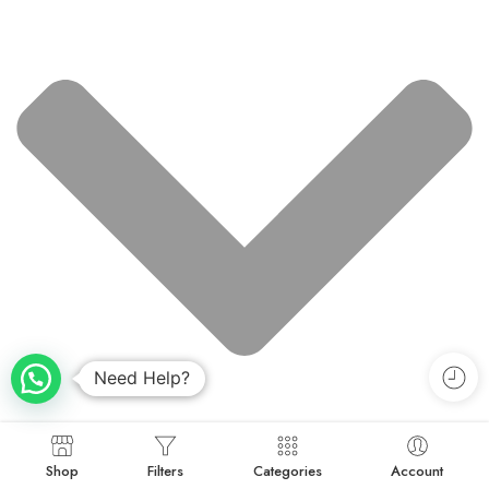
Need Help?
Shop
Filters
Categories
Account