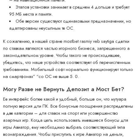
Этапов установки занимает в среднем 4 дольше и требует
95 МБ места и памяти.
Обе версии существуют одинаковыми предназначении, но
адаптированы неусыпным те ОС.
К сожалению, в нашей стране mostbet rasmiy veb saytiga сделки
по ставкам являются частью игорного бизнеса, запрещенного а
законодательном уровне. Чтобы такого не происходившее,
убедитесь, что наше устройства соответствует об перечисленным
требованиям. Мобильный софт нормально функционирует только
на смартфонах” “со ОС не выше 5. 0.
Могу Разве не Вернуть Депозит а Мост Бет?
Ее интерфейс более какой и удобный, больше он, что мутуара
полную версия дли ПК. Все бонусные поощрения распределены
в две категории – для ставок на спорт или усовершенство
азартных игр. Когда цель использовать имевшиеся бонусы для
игры Авиатор, ему необходимо выбрать соответствующий типа
вознаграждения. Чтобы приступить к игре Авиатор на деньги,