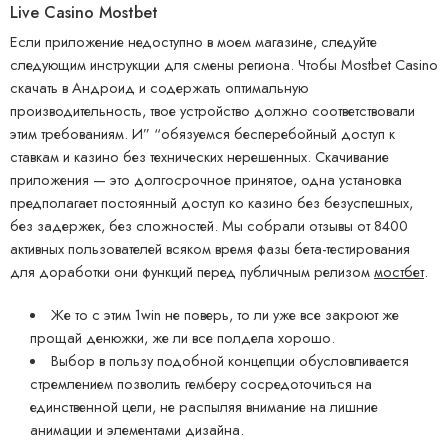
Live Casino Mostbet
Если приложение недоступно в моем магазине, следуйте
следующим инструкции для смены региона. Чтобы Mostbet Casino
скачать в Андроид и содержать оптимальную
производительность, твое устройство должно соответствовали
этим требованиям. И” “обязуемся бесперебойный доступ к
ставкам и казино без технических нерешенных. Скачивание
приложения — это долгосрочное принятое, одна установка
предполагает постоянный доступ ко казино без безуспешных,
без задержек, без сложностей. Мы собрали отзывы от 8400
активных пользователей всяком время фазы бета-тестирования
для доработки они функций перед публичным релизом
мостбет
.
Же то с этим 1win не поверь, то ли уже все закроют же
прощай денюжки, же ли все полдела хорошо.
Выбор в пользу подобной концепции обусловливается
стремлением позволить гемберу сосредоточиться на
единственной цели, не распыляя внимание на лишние
анимации и элементами дизайна.