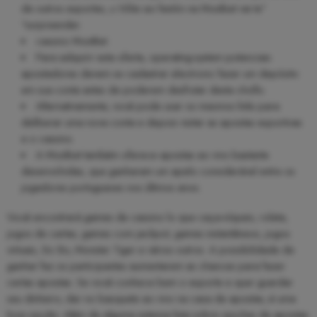
de outros esportes, u Vôlei ao festón na Mostbet vai te”
“surpreender.
cassino MostBet.
Para adquirir esta oferta, operating-system potenciais
apostadores devem se cadastrar electronic fazer um depósito
em sua conta antes de poderem desfrutar desta chollo.
Alternativamente, você pode usar os mesmos links para
deliberar uma nova conta e depois visitar as apostas esportivas
e o cassino.
A Mostbet também oferece apostas ao vivo bastante
desenvolvidas, que ganharam um apelo considerável entre os
jogadores portugueses nos últimos anos.
Você encontrará games de cassino lo que caça-níqueis, roleta,
jogos de cartas, games com jackpot, games instantâneos, jogos
virtuais, Sic Bo, Monster Tiger e vários outros. A possibilidade de
ganhar faz os participantes aumentarem as chances para fazer
certas apostas. Se você conhece bem o esporte e quer guardar
seu dinheiro, dar no basquete ao vivo na casa de apostas, é uma
boa opção. Além de alguma extensa lista sobre opções de apostas