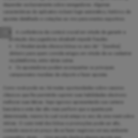
depender exclusivamente sobre navegadores. Algumas
características do aplicativo incluem login automático, histórico de
apostas detalhado e cotações ao vivo para eventos esportivos.
A conferência da conta é crucial em virtude de garantir a
proteção dos jogadores elizabeth impedir fraudes.
O MosBet ainda oferece bônus no ano de” “[newline]
dinheiro para quem convida amigos em virtude de se cadastrar
na plataforma, entre várias outras
Os apostadores podem acompanhar os principais
campeonatos mundiais de eSports e fazer apostas.
Como você pode ver, há muitas oportunidades sobre cassinos
clássicos que lhe permitirão suprimir suas habilidades electronic
melhorar suas táticas. Seja rigoroso apresentando sua carteira
bancária e evite dar alto mais perform que a quantia pré-
determinada, mesmo la cual você esteja no ano de uma maré sobre
vitórias. O custo total dos bônus e promoções pode ser alto,
contudo esse é um preço de se fazer negócios not any ambiente
competitivo atuais. – Uma aposta dupla é alguma aposta que