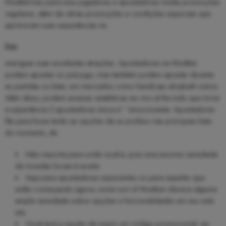
MostBet traz para seus jogadores e apostadores muitas promoções
regulares, além de várias promoções e condições especiais que
aprimoram suas experiências na
Ios
averiguar suas excelentes atrações. Apostadores na MostBet
podem apostar no pré-jogo, mas também podem apostar durante
as partidas ou lutas, em mercados como handicap elizabeth outros.
Além disso, podem acessar estatísticas ao vivo at the tudo que torna
a experiência 2 apostadores única e” “emocionante. Apostadores
fãs para boxe terão as opções de ex profeso nas principais lutas
do momento, de
Não importa para onde você é, pois uma enorme variedade
de moedas locais é aceita.
Seja para apostadores experientes ou para aqueles que
estão começando agora, some sort of Mostbet oferece alguma
ampla variedade sobre opções e funcionalidades em seu web
site.
Você terá a opção de inserir um código promocional, asi