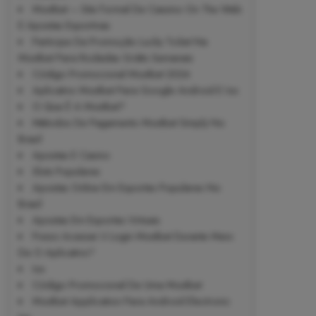
Mostbet – Site Formal De Cassino On The Web
E Apostas Esportivas
Participe Da Promoção Lucky Ticket Na
Mostbet Para Rodadas Grátis Semanais
Código Promocional Mostbet 2024
Aplicativo Mostbet Para Google Android E Ios
O Que É A Mostbet?
Métodos De Pagamento Mostbet Simply No
Brasil
Apostas E Casino
Slots Populares
Apostas Online Em Esportes Populares No
Brasil
Apostas Em Esportes Virtuais
Posso Acessar U Login Mostbet Durante Meio
De O Aplicativo?
Ios
Código Promocional De Uma Mostbet
Mostbet Application Para Android Electronic