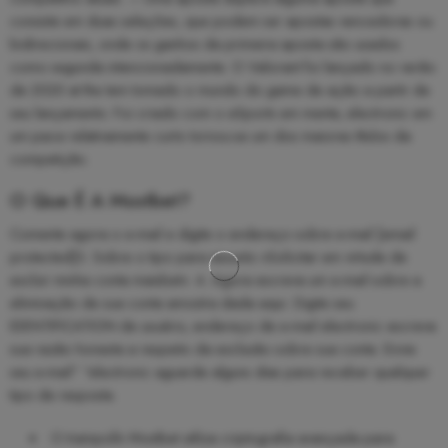
consiste em duas seleções, que podem ser apostas vencedoras ou
bidirecionais, onde os ganhos da primeira aposta são usados
como segunda intencionadamente. O Valorant foi lançado no verão
de 2020 at the tem tomado o mundo do game de ação a partir de
seu lançamento. Foi criado com o eSports em mente, electronic em
um pace relativamente curto tornou-se um dos maiores títulos da
competição.
O Que É A Mostbet?
Comente agora o e-mail e digite o endereço sobre e-mail [email
protected]3. Sobre o tipo para assunto «Solicitar em virtude de
excluir minha conta maisbet». 4. Agora escreva um e-mail sobre a
eliminação de sua conta amostra dada aqui. Digite seu
IDENTIFICATION de usuário, endereço de e-mail electronic escreva
sua razão honesta a respeito da exclusão sobre sua conta. Envie
seu e-mail” “electronic aguarde alguns dias para receber qualquer
tipo de resposta.
O trampolín Mostbet utiliza criptografia avançada para