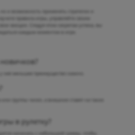
, но и возможность применять стратегии и
учите правила игры, управляйте своим
ои эмоции. Следуя этим секретам успеха, вы
ждаться каждым моментом в игре.
 новичков?
к у неё меньшее преимущество казино.
?
 или группы чисел, а внешние ставят на такие
гры в рулетку?
уется начинать с небольшой суммы, чтобы