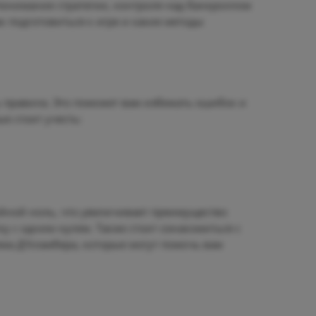
онимание стратегии, контроля над банкроллом
к подготовиться к игре и какие методы
ь правила. Это поможет вам избежать ошибок и
е стоит учесть:
ойной ноль, что увеличивает преимущество
у с одним нулем. Также стоит ознакомиться с
ема Д’Aламбера, которые могут помочь вам