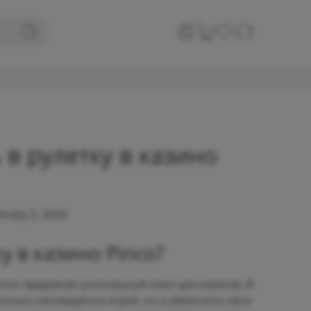
 в рулетку в казино
bruary 2, 2026
у в казино Pinco?
Pinco предлагает уникальный опыт для игроков. В
 только наслаждаться игрой, но и увеличить свои