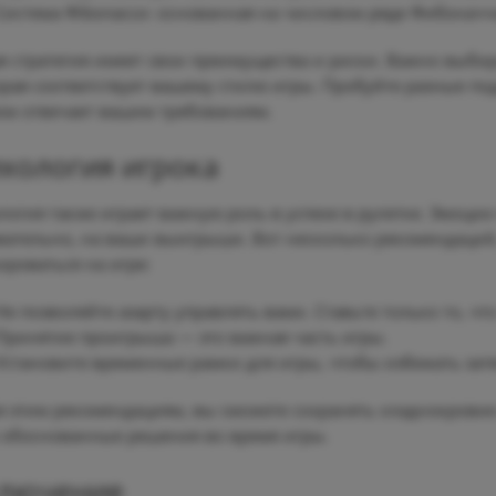
Система Фibonaccи:
основанная на числовом ряде Фибоначч
я стратегия имеет свои преимущества и риски. Важно выбира
орая соответствует вашему стилю игры. Пробуйте разные п
ом отвечает вашим требованиям.
хология игрока
логия также играет важную роль в успехе в рулетке. Эмоци
вательно, на ваши выигрыши. Вот несколько рекомендаций,
ироваться на игре:
Не позволяйте азарту управлять вами. Ставьте только то, что
Принятие проигрыша — это важная часть игры.
Установите временные рамки для игры, чтобы избежать затя
я этим рекомендациям, вы сможете сохранять хладнокровие
 обоснованные решения во время игры.
ключение