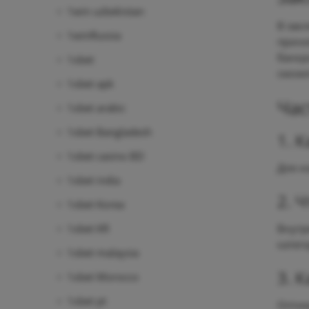
1win uzbekistan
В зак
1winRussia
прини
банкр
1xbet
сможе
1xbet apk
Час
1xbet arabic
1xbet Bangladesh
1. 
1xbet casino BD
Для н
1xbet india
2. 
1xbet Korea
1xbet KR
Внутр
катег
1xbet malaysia
3. 
1xbet Morocco
1xbet pt
Оптим