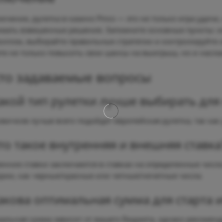
лючение, рулетка в казино Pinco — это не только игра удачи
мать взвешенные решения. Запомните основные пункты: из
оллом, выбирайте правильные стратегии и контролируйте св
те не только повысить свои шансы на выигрыш, но и насла
то задаваемые вопросы
Какой тип рулетки лучше выбирать для
овичков лучше всего подойдет европейская рулетка, так ка
Что такое внутренняя и внешняя ставка
енние ставки заключаются в ставках на определенные числа
ории, как черные/красные или четные/нечетные числа.
Какова оптимальная сумма для старта и
альная сумма зависит от вашего бюджета, однако рекоменд