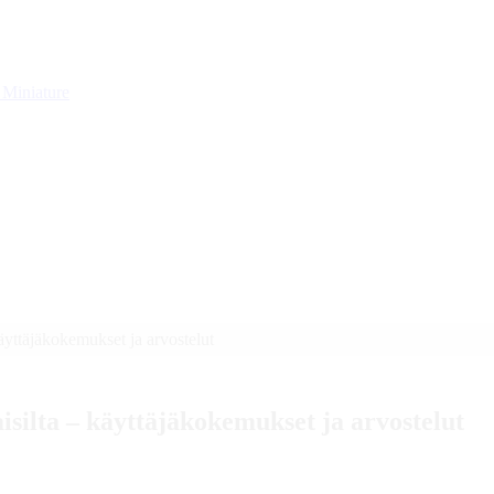
g
Miniature
yttäjäkokemukset ja arvostelut
silta – käyttäjäkokemukset ja arvostelut