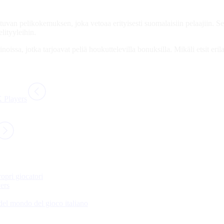
an pelikokemuksen, joka vetoaa erityisesti suomalaisiin pelaajiin. Sen 
lityyleihin.
ssa, jotka tarjoavat peliä houkuttelevilla bonuksilla. Mikäli etsit er
 Players
ropri giocatori
ers
 del mondo del gioco italiano