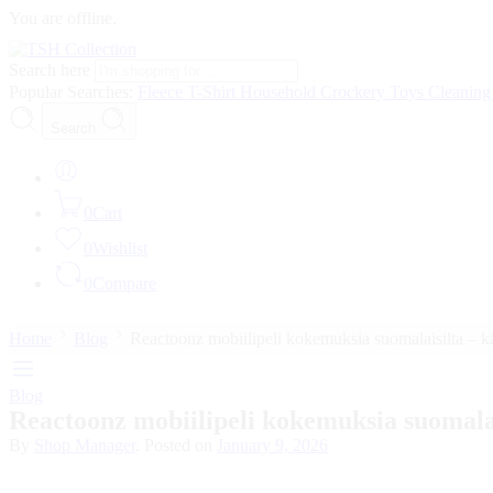
You are offline.
Search here
Popular Searches:
Fleece
T-Shirt
Household
Crockery
Toys
Cleanin
Search
0
Cart
0
Wishlist
0
Compare
Home
Blog
Reactoonz mobiilipeli kokemuksia suomalaisilta – kä
Blog
Reactoonz mobiilipeli kokemuksia suomalai
By
Shop Manager
.
Posted on
January 9, 2026