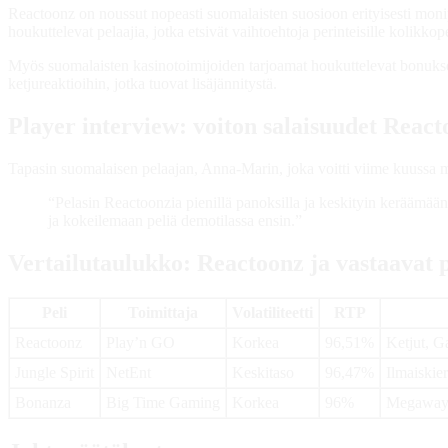
Reactoonz on noussut nopeasti suomalaisten suosioon erityisesti moni
houkuttelevat pelaajia, jotka etsivät vaihtoehtoja perinteisille kolikkope
Myös suomalaisten kasinotoimijoiden tarjoamat houkuttelevat bonukset j
ketjureaktioihin, jotka tuovat lisäjännitystä.
Player interview: voiton salaisuudet React
Tapasin suomalaisen pelaajan, Anna-Marin, joka voitti viime kuuss
“Pelasin Reactoonzia pienillä panoksilla ja keskityin keräämään 
ja kokeilemaan peliä demotilassa ensin.”
Vertailutaulukko: Reactoonz ja vastaavat p
Peli
Toimittaja
Volatiliteetti
RTP
Reactoonz
Play’n GO
Korkea
96,51%
Ketjut, G
Jungle Spirit
NetEnt
Keskitaso
96,47%
Ilmaiskier
Bonanza
Big Time Gaming
Korkea
96%
Megaways,