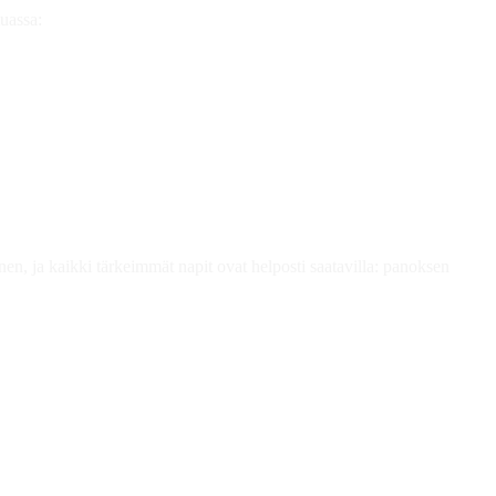
uassa:
inen, ja kaikki tärkeimmät napit ovat helposti saatavilla: panoksen