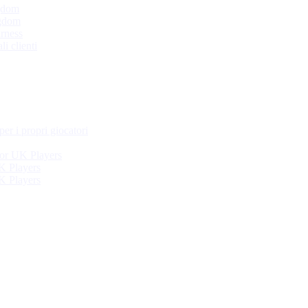
ngdom
ngdom
irness
li clienti
per i propri giocatori
or UK Players
K Players
K Players