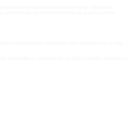
a dynaamiset pelimekaniikat tarjoavat pelaajille viihdyttävän
in ominaisuuksiin, suomalaisten kokemuksiin ja pelin suosioon
 ryhmiä samankaltaisista symboleista, jotka räjähtävät pois, ja uusia
elin äänimaailma ja animaatiot tukevat hyvin futuristista tunnelmaa ja
.