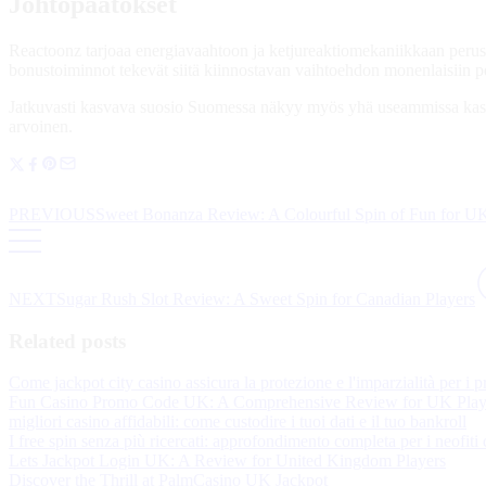
Johtopäätökset
Reactoonz tarjoaa energiavaahtoon ja ketjureaktiomekaniikkaan perustuv
bonustoiminnot tekevät siitä kiinnostavan vaihtoehdon monenlaisiin pe
Jatkuvasti kasvava suosio Suomessa näkyy myös yhä useammissa kasinoi
arvoinen.
PREVIOUS
Sweet Bonanza Review: A Colourful Spin of Fun for UK
NEXT
Sugar Rush Slot Review: A Sweet Spin for Canadian Players
Related posts
Come jackpot city casino assicura la protezione e l'imparzialità per i p
Fun Casino Promo Code UK: A Comprehensive Review for UK Play
migliori casino affidabili: come custodire i tuoi dati e il tuo bankroll
I free spin senza più ricercati: approfondimento completa per i neofiti
Lets Jackpot Login UK: A Review for United Kingdom Players
Discover the Thrill at PalmCasino UK Jackpot