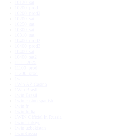
10120_sat
10200_prod
10200_prod2
10200_sat
10250_sat
10300_sat
10310_sat
10400_prod2
10400_prod3
10400_sat
10400_sat2
11-11-2025
11100_prod
11200_prod
1w
1Win AZ Casino
1Win Brasil
1win Brazil
1win casino spanish
1win fr
1win India
1WIN Official In Russia
1win Turkiye
1win uzbekistan
1winRussia