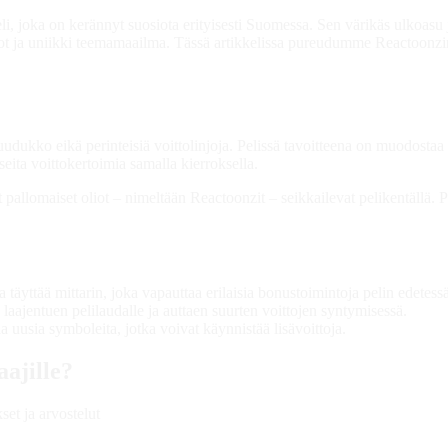
 joka on kerännyt suosiota erityisesti Suomessa. Sen värikäs ulkoasu j
itot ja uniikki teemamaailma. Tässä artikkelissa pureudumme Reactoonz
ruudukko eikä perinteisiä voittolinjoja. Pelissä tavoitteena on muodostaa
seita voittokertoimia samalla kierroksella.
pallomaiset oliot – nimeltään Reactoonzit – seikkailevat pelikentällä. P
täyttää mittarin, joka vapauttaa erilaisia bonustoimintoja pelin edetessä
laajentuen pelilaudalle ja auttaen suurten voittojen syntymisessä.
a uusia symboleita, jotka voivat käynnistää lisävoittoja.
aajille?