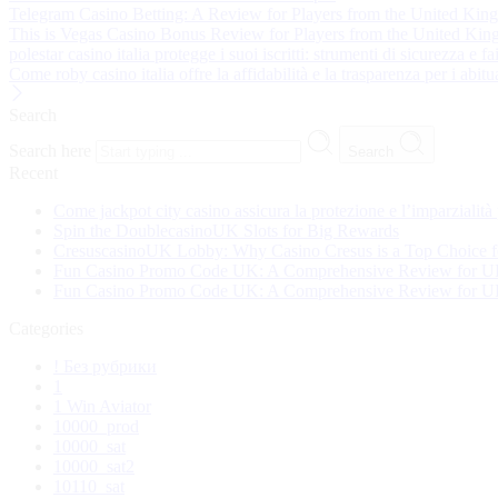
Telegram Casino Betting: A Review for Players from the United Ki
This is Vegas Casino Bonus Review for Players from the United Ki
polestar casino italia protegge i suoi iscritti: strumenti di sicurezza e fa
Come roby casino italia offre la affidabilità e la trasparenza per i abitua
Search
Search here
Search
Recent
Come jackpot city casino assicura la protezione e l’imparzialità 
Spin the DoublecasinoUK Slots for Big Rewards
CresuscasinoUK Lobby: Why Casino Cresus is a Top Choice f
Fun Casino Promo Code UK: A Comprehensive Review for U
Fun Casino Promo Code UK: A Comprehensive Review for U
Categories
! Без рубрики
1
1 Win Aviator
10000_prod
10000_sat
10000_sat2
10110_sat