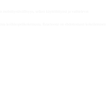
mobiiliystävällisyys, selkeä käyttöliittymä ja vaihtelevat
ilaista kolikkopelikokemusta, Reactoonz on ehdottomasti kokeilemisen