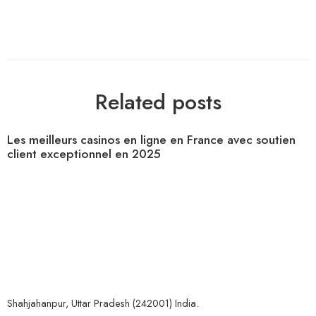
Related posts
Les meilleurs casinos en ligne en France avec soutien
client exceptionnel en 2025
Shahjahanpur, Uttar Pradesh (242001) India.