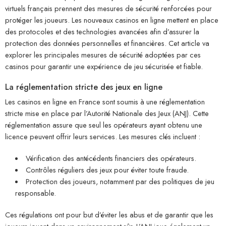
virtuels français prennent des mesures de sécurité renforcées pour
protéger les joueurs. Les nouveaux casinos en ligne mettent en place
des protocoles et des technologies avancées afin d’assurer la
protection des données personnelles et financières. Cet article va
explorer les principales mesures de sécurité adoptées par ces
casinos pour garantir une expérience de jeu sécurisée et fiable.
La réglementation stricte des jeux en ligne
Les casinos en ligne en France sont soumis à une réglementation
stricte mise en place par l’Autorité Nationale des Jeux (ANJ). Cette
réglementation assure que seul les opérateurs ayant obtenu une
licence peuvent offrir leurs services. Les mesures clés incluent :
Vérification des antécédents financiers des opérateurs.
Contrôles réguliers des jeux pour éviter toute fraude.
Protection des joueurs, notamment par des politiques de jeu
responsable.
Ces régulations ont pour but d’éviter les abus et de garantir que les