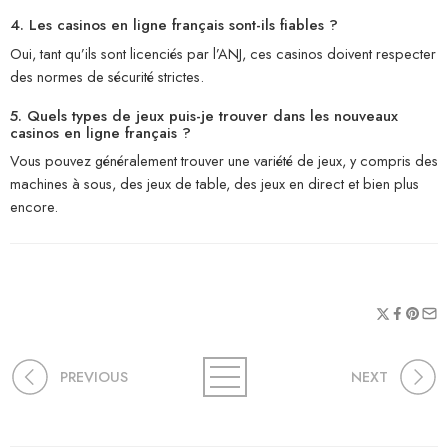
4. Les casinos en ligne français sont-ils fiables ?
Oui, tant qu’ils sont licenciés par l’ANJ, ces casinos doivent respecter
des normes de sécurité strictes.
5. Quels types de jeux puis-je trouver dans les nouveaux
casinos en ligne français ?
Vous pouvez généralement trouver une variété de jeux, y compris des
machines à sous, des jeux de table, des jeux en direct et bien plus
encore.
PREVIOUS
NEXT