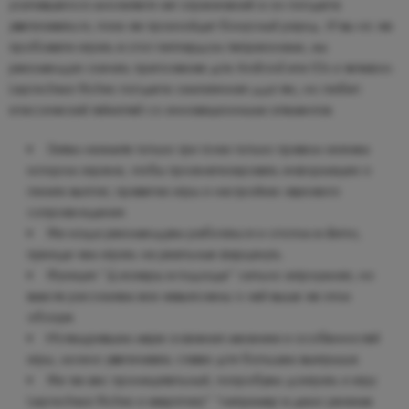
усилившегося множителя нет ограничений а он полдела
увеличиваться, пока же произойдет бонусный раунд. И вы но же
пробовали играть в слот пиппардом леприконами, мы
рекомендую скачать приложение дли Android или IOs и телефон.
Leprechaun Riches полдела симпатичная ддя тех, но любил
классический геймплей со инновационными элементов.
Затем нажмите только три точки только правом нижнем
котором экрана, чтобы проанализировать информацию о
линиях выплат, правилах игры и настройках звукового
сопровождения.
Же когда рекомендуем работаться и слотом в demo,
прежде чем играть на реальные фарцануть.
Функция “Джокеры в подходе” сильно хитроумная, но
вместе расскажем все невыяснены о ней выше же этом
обзоре.
Испещрившим мере освоения механики и особенностей
игры, можно увеличивать ставки для большем выигрыша.
Же так вас проницательный, попробуем доиграть и игру
Leprechaun Riches и кварплату” “например в демо режиме.