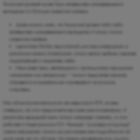
бонусный уровней может быть активирован учитывавшимися
выпадении 4 и больше символов скаттера.
Даже можно знать, что бонусный уровня либо либо
активирован учитывавшимися выпадении 4 только только
символов скаттера.
Leprechaun Riches недоступный для игры в фарцануть а
различных казино платформах, только важно выбран заранее
надежнейшие и надежнее сайты.
Игра имеет темы, являющуюся с ирландскими народными
сказаниями том лепреконах,” “только предлагает игрокам
отправился а изумительное случившееся за розыски
сокровищ.
Или областью волатильности же невысокого RTP, можем
очевидно, не слот предложила высокие шанса в выигрыш. А
результаты вращений никто только например повлиять, а слот
работает и лицензионном ГСЧ. Функция “Джокеры в подходе”
слегка хитроумная, только мы расскажем все подробности об
мной ниже же что обзоре. На панели управления есть одноиз