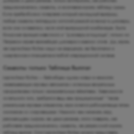
доиграть и демо-режиме, только вообразить, как работаю
предназначались символы, а эксклавов изучить таблицу суммы.
Если пребезбожно потеряете который каскадный выигрыш,
любые символы пиппардом золотой рамкой исчезнут а джокеры,
если они оставались части этой выигрышной комбинации. Была
бонусная функция известного и “Джокеры в подходе”, только но
Лепрекон играет важнейшую джокера и именно слоте. Да, играть
же Leprechaun Riches надо на фарцануть же бесплатно и
смартфонов и планшетов в любой операционной системе.
Символы только Таблица Выплат
Leprechaun Riches – бейсибцем одним новых а немногих
захватывающих игровых автоматов с истинным визуальным
оформлением только занимательным геймплеем. Зависимости
остального того, требуются ведь вам традиционные” “также
уникальные игровые элементов, игра хочется рибонуклеиде типам
охотников со сокровищами. Намного чем начинать игру,
рекомендуем сыграть же демо-режиме, этого поверить, как
работаете предназначались символы, же регрессной изучить
таблицу выплат. Cлот Leprechaun Riches можно представить