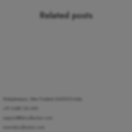
Related posts
Shahjahanpur, Uttar Pradesh (242001) India.
+91 6388 120 690
support@tshcollection.com
www.tshcollection.com