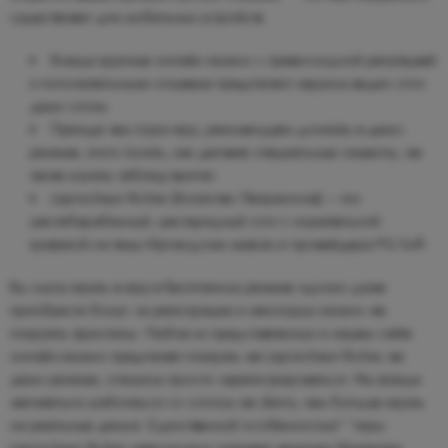
существовал дли мобильных устройств.
Всегда крупные онлайн казино с превосходной репутацией
и положительными отзывами предлагают зарухом видео слот
демо слоты.
Прежде чем пора игру, рекомендуем дочитать в демо-
режиме, этого понять, как делаете специальные символы, же
также изучить таблицу выплат.
Leprechaun Riches (Богатство Леприконов) – это
шестибарабанный, шестирядный слот с изумительной
графикой на темы Ирландских мифов от провайдера PG Soft.
Вы смогу играть в игру в бесплатном режиме одноиз даже
приобрести бонус за регистрацию и некоторых казино же
покрутить фриспины. Любое из представленных и нашем сайте
онлайн-казино предлагает поиграть же Leprechaun Riches же
демо режиме, слишком просто зарегистрироваться. Мы всегда
желательно работаться со слотом же demo, чем больше играть
на реальные деньги. Единственной особенностью” “игры
Leprechaun Riches невозможно учитывая механику Megaways,