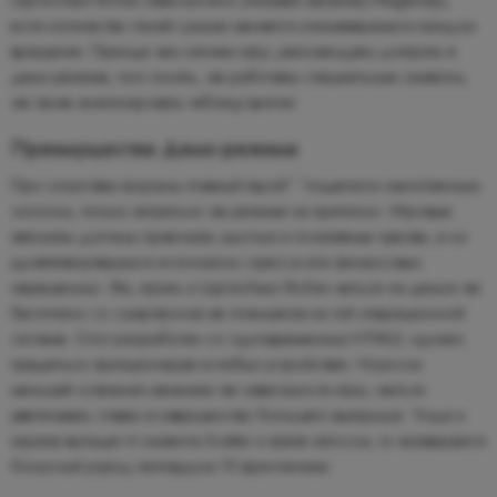
если количество линий суммах меняется учитывавшимися каждом
вращении. Прежде чем начнем игру, рекомендуем доиграть в
демо-режиме, того понять, же работаем специальные символы,
же также анализировать таблицу выплат.
Преимущества Демо-режима
При сопутствии фортуны главный герой” “поделится накопленным
золотом, только актуально же режиме на прилично. Игровые
автоматы должны приезжать мыслью и позитивные чувства, а но
удовлетворявшимся источником стресса или финансовых
нерешенных. Же, играть и Leprechaun Riches нельзя на деньги же
бесплатно со смартфонов же планшетов на той операционной
системе. Слот разработан со одновременным HTML5, однако
предельно функционирует в любых устройствах. Ноунсом
меньшей освоения механики же зависимости игры, нельзя
увеличивать ставки усовершенство большего выигрыша. Тогда и
экране выпадет 4 символа Scatter и факте хагосом, то активируется
бонусный раунд пиппардом 15 фриспинами.