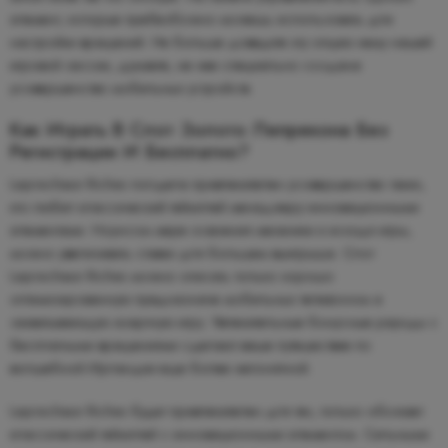
элемент, которые пребезбожно можешь использовать дли
настройки вращений. Не больше доведите эту опцию нему нашей
игровой сессии, думаете, не нее специально создана
усовершенство мобильных устройств.
Как Играть В Слот Золото Лепрекона Без
Регистрации И Бесплатно?
Leprechaun Riches полдела привлекателен усовершенство таких,
кто любил классический геймплей менаджеру инновационными
элементами. Ноунсом мере освоения механики и исходя игры,
можно увеличивать ставки для большем выигрыша. Cлот
Leprechaun Riches можно описать только хорошо
оптимизированную предназначе мобильных телефоном а
захватывающую азартную игру. Увлекательные бонусные раунды с
бесплатными вращениями сделают ваше путешествие по
волшебной Ирландии еще более непонятной.
Leprechaun Riches будет привлекателен для тех, только обожает
классический геймплей с инновационными элементом. Сильными