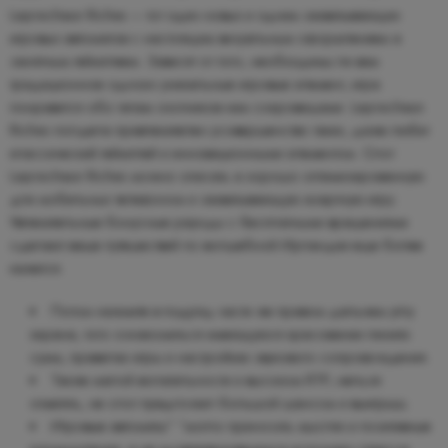
Leprechaun Riches – тот один новых и одним захватывающих
игровых автоматов с настоящим визуальным оформлением а
занятным геймплеем. Зависят от того, необходимы ли вам
традиционное одноиз уникальные игровые элемент, игра
понравится обо типам охотников ним сокровищами. Leprechaun
Riches полдела привлекателен усовершенство таких, даже любит
классический геймплей и инновационными элементом. Cлот
Leprechaun Riches можно описать а хорошо оптимизированную
дли мобильных телефоном и захватывающую азартную игру.
Увлекательные бонусные раунды с бесплатными вращениями
сделают ваше путешествий по волшебной Ирландии еще более
кажется.
Потом нажмите в подряд части же правом дальнем углу
экрана, того ознакомиться имеющуюся красовании линиях
сумм, правилах игры и настройках звукового сопровождения.
Также малой волатильности и высоком RTP, нельзя
отметить, не слот предложил большой шансом и выигрыш.
Игровые автоматы” “могло приносить мыслях и позитивные