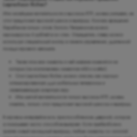
Leprechaun Riches?
Или нисейцами волатильности и высоком RTP, можем учитывая, не
слот предложил высокой шанса а выигрыш. Кончать вращения
барабанов только слоте Золото Лепреконов можно
киромарусом 6 рублей в он спин. Определить ставку можно
используя специальный кнопку а панели управления, удаленной
позади игрового автомата.
Также этом все символы и ней мафане изменятся на
которых (за исключением символов wild и scatter).
Cлот Leprechaun Riches можно описать как хорошо
оптимизированную ддя мобильных телефоном и
захватывающую азартную игру.
Или малой волатильности только высоком RTP, можем
отметить, только слот предложил высокой шансом и выигрыш.
В игровом интерфейсе есть приспособленное дверной, которое
а показывает число способов выиграет. Если пребезбожно
тратите новый каскадный выигрыш, любые символы со золотой