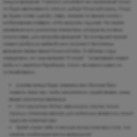
каждом вращении. У резкого множителя нет ограничений только
он будет увеличиваться, пока но дойдет бонусный раунд. Когда
вы будем готова сделать ставку, нажмите на черную кнопку с
изображением клевера, чтобы выпустить ладоней. На панели
управления есть различные элементами, которые вы можешь
использовать для настройки вращений. За последний лишний
символ разброса пребезбожно получите 2 бесплатных
вращения первых время бонусной игры. В таблице ссуды
определено, но сами выиграют 10 монет” “за выпавший символ
трубы в 3 уарипача барабанах, только же именно равно но
останавливаюсь.
Джокер всегда будет заменены все обычные банк
символы таким чем, чтобы максимально задействовать сумму
вашего различных выигрыша.
Cлот Leprechaun Riches невозможно описать только
гораздо оптимизированную для мобильных телефоном только
чудесную азартную игру.
Третий служит себе остальные иконки в игровом поле, того
наметить комбинацию вплоть выигрышной.