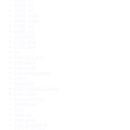
10300_sat
10310_sat
10400_prod2
10400_prod3
10400_sat
10400_sat2
11-11-2025
11100_prod
11200_prod
1w
1Win AZ Casino
1Win Brasil
1win Brazil
1win casino spanish
1win fr
1win India
1WIN Official In Russia
1win Turkiye
1win uzbekistan
1winRussia
1xbet
1xbet apk
1xbet arabic
1xbet Bangladesh