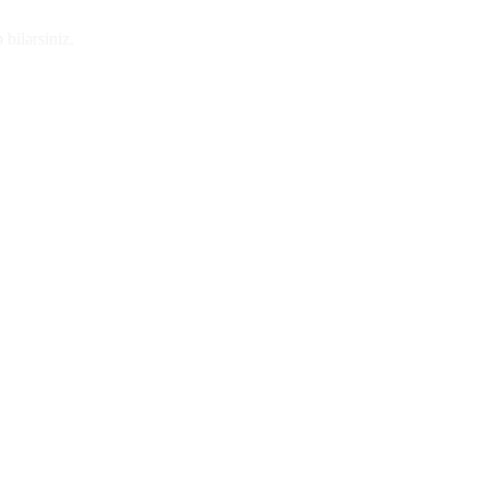
bilərsiniz.