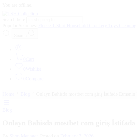
You are offline.
Search here
Popular Searches:
Fleece
T-Shirt
Household
Crockery
Toys
Cleanin
Search
0
Cart
0
Wishlist
0
Compare
Home
Blog
Onlayn Bahisdə mostbet com giriş İstifadə Etmənin 
Blog
Onlayn Bahisdə mostbet com giriş İstifadə
By
Shop Manager
.
Posted on
February 3, 2026