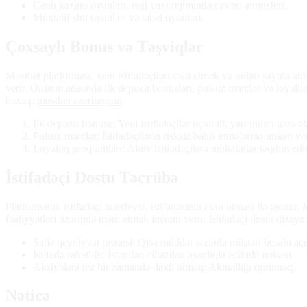
Canlı kazino oyunları, real vaxt rejimində casino atmosferi.
Müxtəlif slot oyunları və tabel oyunları.
Çoxsaylı Bonus və Təşviqlər
Mostbet platforması, yeni istifadəçiləri cəlb etmək və onları saytda a
verir. Onların arasında ilk depozit bonusları, pulsuz mərclər və loya
baxaq:
mostbet azerbaycan
İlk depozit bonusu: Yeni istifadəçilər üçün ilk yatırımları üzrə ə
Pulsuz mərclər: İstifadəçilərin risksiz bahis etmələrinə imkan ver
Loyallıq proqramları: Aktiv istifadəçilərə mükafatlar təqdim edir
İstifadəçi Dostu Təcrübə
Platformanın istifadəçi interfeysi, istifadəsinin asan olması ilə tanınır
fəaliyyətləri üzərində mərc etmək imkanı verir. İstifadəçi dostu dizayn, 
Sadə qeydiyyat prosesi: Qısa müddət ərzində müştəri hesabı aç
İstifadə rahatlığı: İstənilən cihazdan asanlıqla istifadə imkanı.
Aksiyalara tez bir zamanda daxil olmaq: Aktuallığı qorumaq.
Nəticə