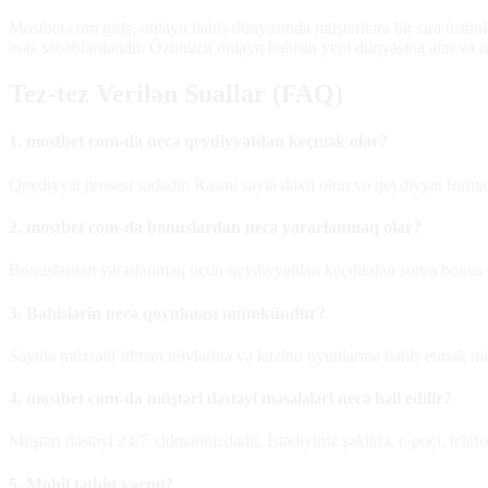
Mostbet com giriş, onlayn bahis dünyasında müştərilərə bir sıra üstünl
əsas səbəblərdəndir. Özünüzü onlayn bahisin yeni dünyasına atın və m
Tez-tez Verilən Suallar (FAQ)
1. mostbet com-da necə qeydiyyatdan keçmək olar?
Qeydiyyat prosesi sadədir. Rəsmi sayta daxil olun və qeydiyyat forma
2. mostbet com-da bonuslardan necə yararlanmaq olar?
Bonuslardan yararlanmaq üçün qeydiyyatdan keçdikdən sonra bonus şə
3. Bahislərin necə qoyulması mümkündür?
Saytda müxtəlif idman növlərinə və kazino oyunlarına bahis etmək mü
4. mostbet com-da müştəri dəstəyi məsələləri necə həll edilir?
Müştəri dəstəyi 24/7 xidmətinizdədir. İstədiyiniz şəkildə, e-poçt, telefo
5. Mobil tətbiq varmı?