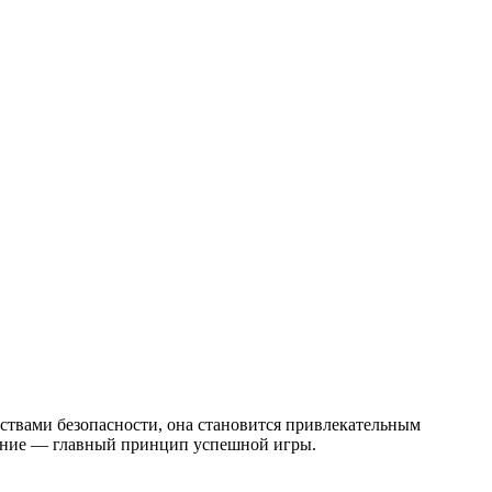
дствами безопасности, она становится привлекательным
едение — главный принцип успешной игры.