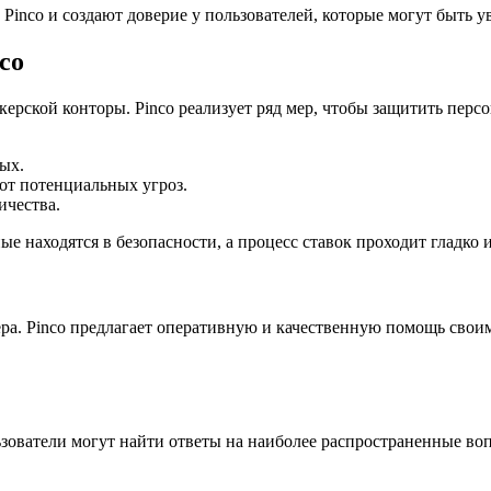
inco и создают доверие у пользователей, которые могут быть ув
co
ерской конторы. Pinco реализует ряд мер, чтобы защитить перс
ых.
от потенциальных угроз.
ичества.
ые находятся в безопасности, а процесс ставок проходит гладко 
ера. Pinco предлагает оперативную и качественную помощь сво
ьзователи могут найти ответы на наиболее распространенные во