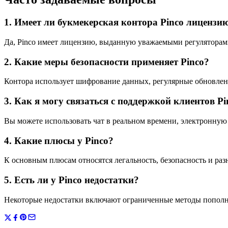
1. Имеет ли букмекерская контора Pinco лицензи
Да, Pinco имеет лицензию, выданную уважаемыми регуляторам
2. Какие меры безопасности применяет Pinco?
Контора использует шифрование данных, регулярные обновлен
3. Как я могу связаться с поддержкой клиентов Pi
Вы можете использовать чат в реальном времени, электронную
4. Какие плюсы у Pinco?
К основным плюсам относятся легальность, безопасность и раз
5. Есть ли у Pinco недостатки?
Некоторые недостатки включают ограниченные методы пополне