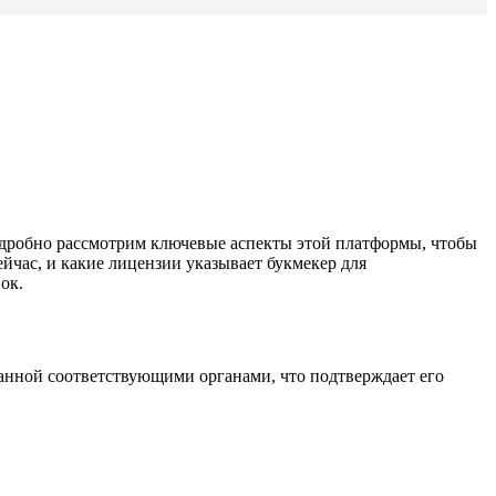
подробно рассмотрим ключевые аспекты этой платформы, чтобы
ейчас, и какие лицензии указывает букмекер для
ок.
ыданной соответствующими органами, что подтверждает его