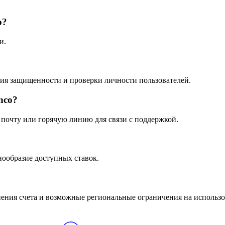
ю?
и.
ия защищенности и проверки личности пользователей.
nco?
 почту или горячую линию для связи с поддержкой.
нообразие доступных ставок.
ния счета и возможные региональные ограничения на использо