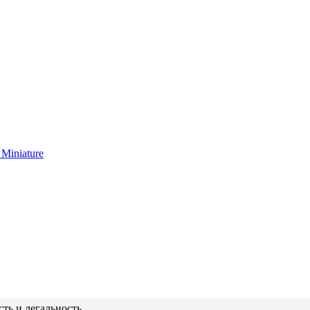
g
Miniature
сть и легальность