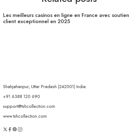
Les meilleurs casinos en ligne en France avec soutien
client exceptionnel en 2025
Shahjahanpur, Uttar Pradesh (242001) India.
+91 6388 120 690
support@tshcollection.com
www.tshcollection.com