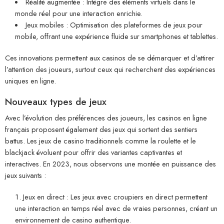
Réalité augmentée : Intègre des éléments virtuels dans le
monde réel pour une interaction enrichie.
Jeux mobiles : Optimisation des plateformes de jeux pour
mobile, offrant une expérience fluide sur smartphones et tablettes.
Ces innovations permettent aux casinos de se démarquer et d’attirer
l’attention des joueurs, surtout ceux qui recherchent des expériences
uniques en ligne.
Nouveaux types de jeux
Avec l’évolution des préférences des joueurs, les casinos en ligne
français proposent également des jeux qui sortent des sentiers
battus. Les jeux de casino traditionnels comme la roulette et le
blackjack évoluent pour offrir des variantes captivantes et
interactives. En 2023, nous observons une montée en puissance des
jeux suivants :
Jeux en direct : Les jeux avec croupiers en direct permettent
une interaction en temps réel avec de vraies personnes, créant un
environnement de casino authentique.