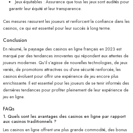
Jeux équitables : Assurance que tous les jeux sont audités pour
garantir leur équité et leur transparence.
Ces mesures rassurent les joueurs et renforcent la confiance dans les
casinos, ce qui est essentiel pour leur succès à long terme.
Conclusion
En résumé, le paysage des casinos en ligne français en 2023 est
marqué par des tendances innovantes qui répondent aux attentes de
joueurs modernes. Qu’il s’agisse de nouvelles technologies, de jeux
variés, de promotions attractives ou d’une sécurité renforcée, les
casinos évoluent pour offrir une expérience de jeu encore plus
enrichissante. Il est essentiel pour les joueurs de se tenir informés des
dernières tendances pour profiter pleinement de leur expérience de
jeu en ligne.
FAQs
1. Quels sont les avantages des casinos en ligne par rapport
aux casinos traditionnels ?
Les casinos en ligne offrent une plus grande commodité, des bonus