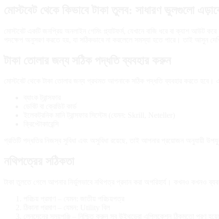
মোস্টবেট থেকে কিভাবে টাকা তুলব: সাধারণ ভুলগুলো এড়াব
মোস্টবেট একটি জনপ্রিয় অনলাইন গেমিং প্ল্যাটফর্ম, যেখানে বাজি ধরে বা ক্যাশ আউট কর
পদক্ষেপ অনুসরণ করতে হয়, যা সঠিকভাবে না করলেলে সমস্যা হতে পারে। তাই আসুন দেখ
টাকা তোলার জন্য সঠিক পদ্ধতি ব্যবহার করুন
মোস্টবেট থেকে টাকা তোলার জন্য প্রথমত আপনাকে সঠিক পদ্ধতি ব্যবহার করতে হবে। এটি 
ব্যাংক ট্রান্সফার
ডেবিট বা ক্রেডিট কার্ড
ইলেকট্রনিক মানি ট্রান্সফার সিস্টেম (যেমন: Skrill, Neteller)
ক্রিপ্টোকারেন্সি
প্রতিটি পদ্ধতির নিজস্ব সুবিধা এবং অসুবিধা রয়েছে, তাই আপনার প্রয়োজন অনুযায়ী উপয
নথিপত্রের সঠিকতা
টাকা তুলতে গেলে আপনার নির্ভুলভাবে নথিপত্র প্রদান করা অপরিহার্য। কখনও কখনও ব্যব
পরিচয় প্রমাণ – যেমন: জাতীয় পরিচয়পত্র
ঠিকানা প্রমাণ – যেমন: Utility বিল
লেনদেনের সময়পঞ্জি – নিশ্চিত করুন সব উইথড্রো এপ্লিকেশন ঠিকমতো পূরণ হয়ে