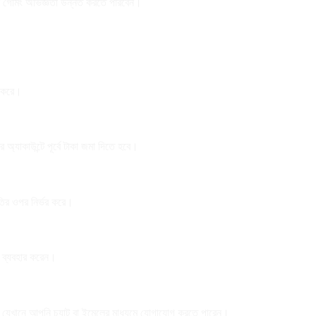
ন গেমিং অভিজ্ঞতা উন্নত করতে পারবেন।
র করে।
অ্যাকাউন্টে পূর্বে টাকা জমা দিতে হবে।
ধতির ওপর নির্ভর করে।
ট ব্যবহার করেন।
েছে, যেখানে আপনি চ্যাট বা ইমেলের মাধ্যমে যোগাযোগ করতে পারেন।