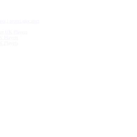
per i propri giocatori
or UK Players
K Players
K Players