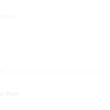
g
Miniature
ে
েন কীভাবে