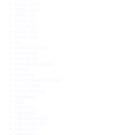
10400_prod2
10400_prod3
10400_sat
10400_sat2
11-11-2025
11100_prod
11200_prod
1w
1Win AZ Casino
1Win Brasil
1win Brazil
1win casino spanish
1win fr
1win India
1WIN Official In Russia
1win Turkiye
1win uzbekistan
1winRussia
1xbet
1xbet apk
1xbet arabic
1xbet Bangladesh
1xbet casino BD
1xbet india
1xbet Korea