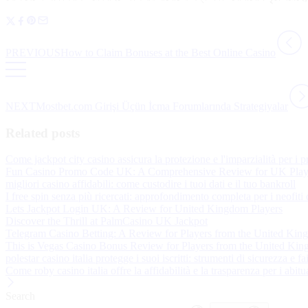
PREVIOUS
How to Claim Bonuses at the Best Online Casino
NEXT
Mostbet.com Girişi Üçün İcma Forumlarında Strategiyalar
Related posts
Come jackpot city casino assicura la protezione e l'imparzialità per i p
Fun Casino Promo Code UK: A Comprehensive Review for UK Play
migliori casino affidabili: come custodire i tuoi dati e il tuo bankroll
I free spin senza più ricercati: approfondimento completa per i neofiti
Lets Jackpot Login UK: A Review for United Kingdom Players
Discover the Thrill at PalmCasino UK Jackpot
Telegram Casino Betting: A Review for Players from the United Ki
This is Vegas Casino Bonus Review for Players from the United Ki
polestar casino italia protegge i suoi iscritti: strumenti di sicurezza e fa
Come roby casino italia offre la affidabilità e la trasparenza per i abitua
Search