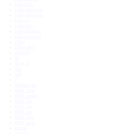
1xbet KR
1xbet malaysia
1xbet Morocco
1xbet pt
1xbet RU
1xbet Russian
1xbet russian1
22bet
22Bet BD
22bet IT
26
3070_tr
384
540
7
888starz bd
9600_prod
9600_prod3
9600_sat
9720_sat
9800_sat
9800_sat2
9950_prod
austria
Aviator