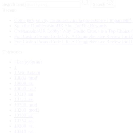
Search here
Search
Recent
Come jackpot city casino assicura la protezione e l’imparzialità 
Spin the DoublecasinoUK Slots for Big Rewards
CresuscasinoUK Lobby: Why Casino Cresus is a Top Choice f
Fun Casino Promo Code UK: A Comprehensive Review for U
Fun Casino Promo Code UK: A Comprehensive Review for U
Categories
! Без рубрики
1
1 Win Aviator
10000_prod
10000_sat
10000_sat2
10110_sat
10120_sat
10200_prod
10200_prod2
10200_sat
10250_sat
10300_sat
10310_sat