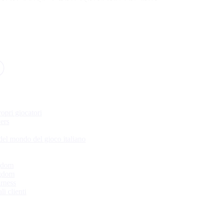
ropri giocatori
ers
 del mondo del gioco italiano
ngdom
ngdom
irness
li clienti