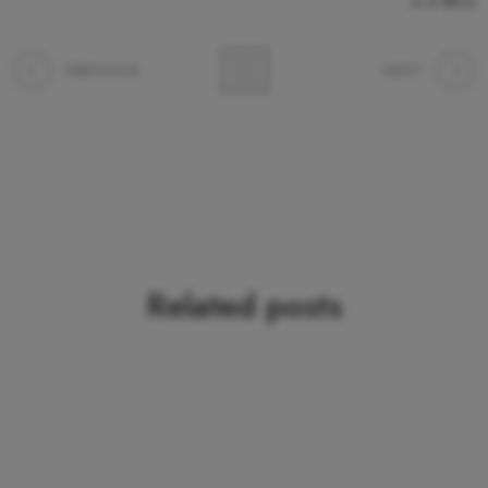
PREVIOUS
NEXT
Related posts