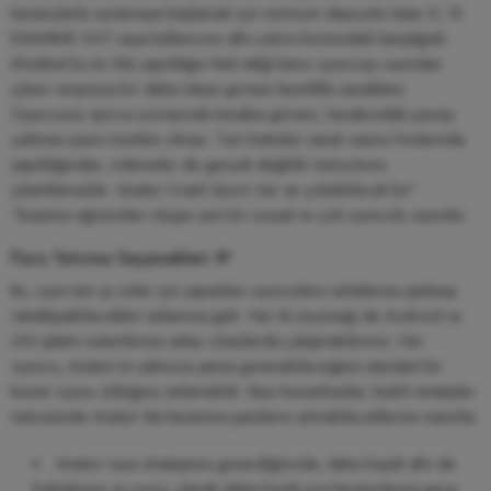
kazançlarla oynamaya başlamak için minimum depozito tutarı 0, 15
EXAMINE OUT veya kullanıcının afin sobre birimindeki karşılığıdır.
Mostbet bu tür hile yapıldığını fark ettiği kamu oyuncuyu oyundan
çıkarır empieza bir daha siteye girmesi kesinlikle yasaklanır.
Oyuncunun ayrıca sonrasında hesaba girmesi, hesabındaki parayı
çekmesi para mümkün olmaz. Tüm bahisler sanal casino fonlarında
yapıldığından, ödemeler de gerçek değildir instructions
çıkartılamazlar. Aviator Crash Sport, her an çökebilecek bir”
“büyüme eğrisinden oluşan yeni bir sosyal ve çok oyunculu oyundur.
Para Yatırma Seçenekleri 💸
Bu, oyun tüm işi onlar için yaparken oyuncuların arkalarına yaslanıp
rahatlayabilecekleri anlamına gelir. Her iki seçeneği de Android ve
iOS işletim sistemlerine sahip cihazlarda çalıştırabilirsiniz. Her
oyuncu, Aviator’un yalnızca şansa güvenebileceğiniz standart bir
kumar oyunu olduğunu anlamalıdır. Bazı kumarbazlar, belirli stratejiler
neticesinde Aviator’da kazanma şanslarını artırabileceklerine inanırlar.
Aviator oyun stratejisine güvendiğinizde, daha büyük afin de
bahislerine ve sonuç olarak daha büyük pra kazançlarına geçe