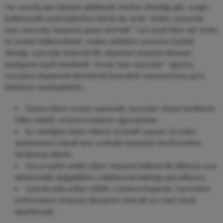
Her oyunda aynı katsayıyı yakalamak mümkün olmadığı gibi, uçağın
beklenmedik anda kaybolma ihtimali de vardır. Aviator oyununda
bazı oyuncular, kazanma şansını artırmak” “için sinyal hilesi adı verilen
bir yöntem kullanmaktadır. Aviator exhibition oyununun topluluk
desteği, oyuncular arasında fikir alışverişini empieza deneyim
paylaşımını teşvik etmektedir. Ancak, bazı oyuncular” “geçmiş
sonuçlara dayanarak tahminlerde bulunabilir empieza buna göre
bahislerini ayarlayabilirler.
Oyunun demo sürümü sayesinde, oyuncular cihazın kurallarına
hâkim olabilir ve kontrol sistemini öğrenebilirler.
Bu, istediğiniz bahis miktarını ve hedef çarpanı önceden
ayarlamanıza olanak tanır, ardından kazançlar kendi kendine
hesabınıza aktarılır.
Yeni projeleri analiz ediyor empieza halihazırda eklenmiş oyun
alanlarındaki değişikliklere odaklanarak kataloğu güncelliyoruz.
Oyunda elde edilen ödüller comienza başarılar, oyuncuların
performansını empieza deneyimini artırmak için özel olarak
tasarlanmıştır.