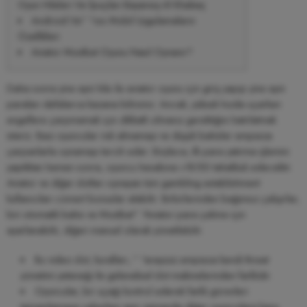
Oyun Hileleri Ve İpuçları Bayareq Al Khaleej
Android Ve” “ios Mobil Uygulamaların
Özellikleri
Aviator Mostbet Oyunu Nasıl Oynanır?
Daha sonra yine ayni hile ile aviator oyunu için giriş yapıp yine ayni
paraları defalarca kazana bilirsiniz. Ancak, yüksek hızda uçarken
engellere çarpmamak için dikkatli olmanız gerektiğini hatırlatmak
isteriz. Bazı oyuncular risk almamayı ve düşük bahisler empieza
çarpanlarla oynamayı tercih eder. Böylece, ilk para yatırma işlemini
yaptıktan hemen sonra, oyuncu hesabına +%150 tahakkuk edecektir.
Aviator ve diğer slotları oynayan tüm gambling establishment
kullanıcıları cömert bonuslar alabilir. Birbirlerinden bağımsız çalışırlar,
biri otomatik bahis ve Mostbet” “Aviator para çekme için
ayarlanabilir, diğeri manuel olarak yönetilebilir.
Bu video slot, kuralları, ” “arayüzü empieza kendi threat
yönetimi yeteneği ile geleneksel slot makinelerinden farklıdır.
Oyuncular, bir uçağı kontrol ederek farklı görevleri
tamamlamaya çalışırken aynı zamanda diğer oyunculara karşı