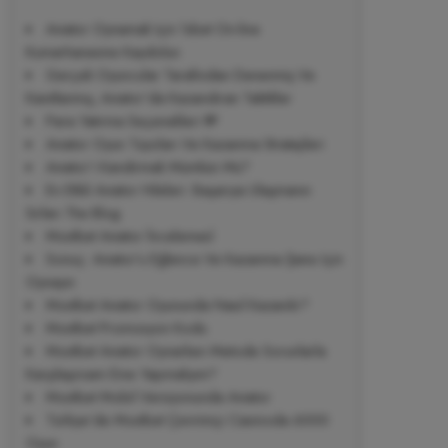
Aviator Oynamak Için 1xbet On-line
Kumarhanesine Kaydolun
Gerçek Oyuncular Tarafından Denenmiş Ve
Kanıtlanmış, Aviator’da Kazandıran Taktikler
Para Yatırma Seçenekleri 💸
Aviator Oyun Tüyoları Ve Kazanma Stratejileri
Aviator’i Kandirmak Mümkün Mü?
En Etkili Aviator Hileleri: Başarıya Ulaşmanın
Sırları The Blog
Mostbet Aviator İncelemesi̇
Sonuç: Aviator’u Eğlence Ve Kazanma Şansı Için
Oynayın
Mostbet Aviator Oyununda Nasıl Kazanılır?
Mostbet Promosyon Kodu
Mostbet Aviator Oynarken Metode Sorunlarla
Karşılaşırsam Eine Yapmalıyım?
Mostbet Mobil Versiyonunda Aviator
Türkiye’de Mostbet Çevrimiçi Casinoda 6000
Oyun