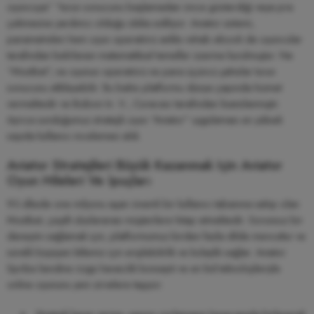
oyuncuya” “turun sonucunu başlamadan önce gösterdiği veya pra
çekmesine yardımcı olduğu iddia ediliyor. Aviator sistemi,
parametreleri hem oyun operatörü ankle rehab ebook de oyuncular
tarafından belirlenen matematiksel temeller üzerine kurulmuştur. Ne
“Mostbet”, ne oyunun operatörü ne para üçüncü şahıslar turun
sonucunu etkileyebilir. Bu bahis platformu dünya çapında hizmet
vermektedir ve Bizbon In. V., Curacao tarafından lisanslanmıştır.
Ayrıca sunduğumuz stratejik oyun “Aviator” uygulaması en yüksek
sayıda kullanıcı incelemesi aldı.
Aviator Stratejileri Büyük Kazanmak Için Aviator
Oyun Hileleri Ve İpuçları
93 ülkede one milyonu aşan önemli bir kullanıcı tabanına sahip olan
Mostbet, çeşitli uluslararası müşterilere hitap etmektedir. Sorunsuz bir
deneyim sağlamak için, platformumuz birden fazla dilde mevcuttur ve
sürekli büyüyen kitlemiz için erişilebilirlik ve kolaylık sağlar. Aviator
Spribe kendine özgü havacılık konsepti ve en kid teknolojileriyle
online oyununu yeni zirvelere taşıyor.