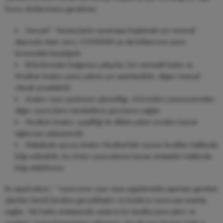
formu doldurmanız gerekmez.
Gerçek” “kazançlarla oynamaya başlamak için minimal
depozito tutarı zero, CONSIDER ya da kullanıcının para
birimindeki karşılığıdır.
Birbirlerinden bağımsız çalışırlar, biri otomatik bahis ve
Mostbet Aviator para çekme için ayarlanabilir, diğeri manuel
olarak yönetilebilir.
Aviator oyun yazılımının işlevselliği, «Görevler» penceresinden
diğer oyuncuların hareketlerini görmenizi sağlar.
Mostbet Aviator, çeşitliliği ile dikkat çeken modern kumar
eğlencesi yelpazesidir.
Makalede ayrıca Aviator Mostbet’teki oyunun kuralları hakkında
bilgi edinebilir, bu slotun oyuncularının kumar stratejileri hakkında
bilgi alabilirsiniz.
Bu application,” “oyuncunun oyun veya uygulamada yapması gereken
işlemleri kendi kendine gerçekleştirir ve böylece oyuncuya avantaj
sağlar. Tek bahis stratejisinde sadece bir tarafta para yatırır ve
oradan” “para kazanmaya çalışırsınız. Ancak your former mate a