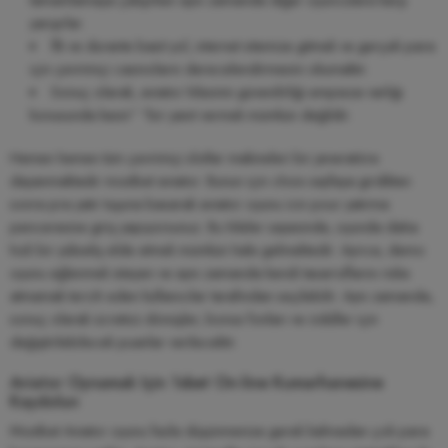
yarışırlar.
İlk ve durante basit yol, internet sitemize gitmek ve gerçek para
için çevrimiçi casinoların derecelendirmesini okumaktır.
Sonuç olarak, aviator hilesinin güvenilirliği empieza varlığı
konusunda kesin” “bir yanıt vermek mümkün değildir.
Hemen hemen tüm çevrimiçi slotlar makineleri bir jeneratöre
dayanmaktadır mostbet aviator. Bunun için choix sayfaya girdikten
sonra pra yatır tuşuna basarak aviator oyunu icin pour yatırma
penceresine giriş yapıyorsunuz. Bu hileler sayesinde, oyunda daha
hızlı bir yükseliş elde etmek mümkün hale gelmektedir. Ayrıca, demo
oyunu eğlenmek isteyen ve aynı zamanda kendi tasarruflarını riske
atmamak tercih eden kullanıcılar tarafından seçilebilir. Aynı zamanda,
sonuç olarak ücretsiz dönüşler, bonus fonları ve ödüller için
değiştirilebilecek puanlar verilecektir.
Aviator Oynamak Için 1xbet On-line Kumarhanesine
Kaydolun
Mostbet Aviator oyunu fazla düşünmenize gerek kalmadan çok para