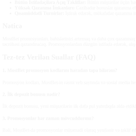
Bütün İstifadəçilərə Açıq Təkliflər:
Bütün müştərilər üçün bə
Yüksək Qazanma İmkanları:
Cazibədar bonuslar qazanma ehti
Qısamüddətli Turnirlər:
İştirak edərək, mükafatlar qazanma i
Nəticə
MostBet promosyonları, bahislərinizi artırmaq və daha çox qazanmaq ü
təcrübəsi qazandıracaq. Promosyonlardan düzgün istifadə edərək, alış-
Tez-tez Verilən Suallar (FAQ)
1. MostBet promosyon kodlarını haradan tapa bilərəm?
Promosyon kodları, MostBet-in rəsmi veb saytında və sosial media hes
2. İlk depozit bonusu nədir?
İlk depozit bonusu, yeni müştərilərin ilk dəfə pul yatırdıqda əldə etdik
3. Promosyonlar hər zaman mövcuddurmu?
Bəli, MostBet-də promosyonlar mütəmadi olaraq yenilənir və təklif edili