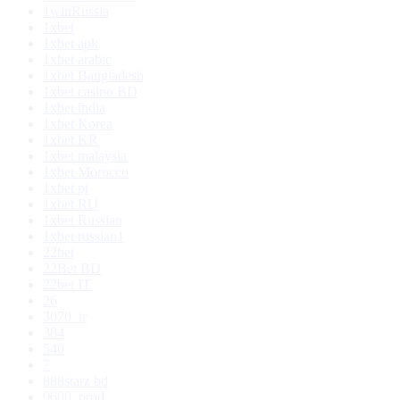
1winRussia
1xbet
1xbet apk
1xbet arabic
1xbet Bangladesh
1xbet casino BD
1xbet india
1xbet Korea
1xbet KR
1xbet malaysia
1xbet Morocco
1xbet pt
1xbet RU
1xbet Russian
1xbet russian1
22bet
22Bet BD
22bet IT
26
3070_tr
384
540
7
888starz bd
9600_prod