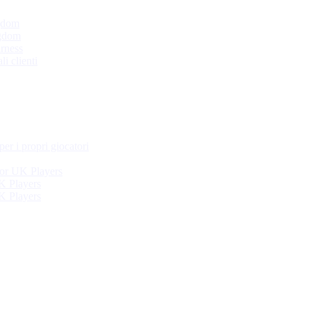
ngdom
ngdom
irness
li clienti
per i propri giocatori
or UK Players
K Players
K Players