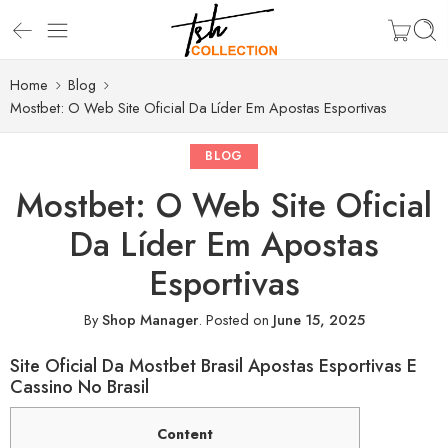
Home
Blog
Mostbet: O Web Site Oficial Da Líder Em Apostas Esportivas
BLOG
Mostbet: O Web Site Oficial
Da Líder Em Apostas
Esportivas
By
Shop Manager
.
Posted on
June 15, 2025
Site Oficial Da Mostbet Brasil Apostas Esportivas E
Cassino No Brasil
Content