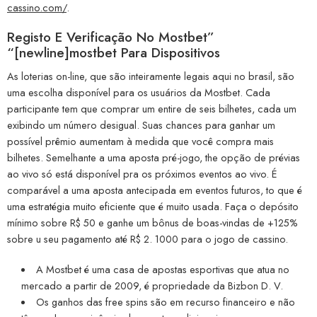
cassino.com/
.
Registo E Verificação No Mostbet”
“[newline]mostbet Para Dispositivos
As loterias on-line, que são inteiramente legais aqui no brasil, são
uma escolha disponível para os usuários da Mostbet. Cada
participante tem que comprar um entire de seis bilhetes, cada um
exibindo um número desigual. Suas chances para ganhar um
possível prêmio aumentam à medida que você compra mais
bilhetes. Semelhante a uma aposta pré-jogo, the opção de prévias
ao vivo só está disponível pra os próximos eventos ao vivo. É
comparável a uma aposta antecipada em eventos futuros, to que é
uma estratégia muito eficiente que é muito usada. Faça o depósito
mínimo sobre R$ 50 e ganhe um bônus de boas-vindas de +125%
sobre u seu pagamento até R$ 2. 1000 para o jogo de cassino.
A Mostbet é uma casa de apostas esportivas que atua no
mercado a partir de 2009, é propriedade da Bizbon D. V.
Os ganhos das free spins são em recurso financeiro e não