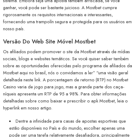
sistema. Embora seja uma aposta também arriscada, se você
ganhar, você pode ser bastante juicioso. A Mostbet cumpre
rigorosamente os requisitos internacionais e interessantes,
fornecendo uma trampolín segura e protegida para os usuários em
nosso país.
Versão Do Web Site Móvel Mostbet
Os afiliados podem promover o site da Mostbet através de mídias
sociais, blogs e websites temáticos. Se você quiser saber também
sobre as oportunidades oferecidas pelo programa de afiliados da
Mostbet aqui no brasil, nós o convidamos a ler” “uma visão geral
detalhada neste link. A porcentagem de retorno (RTP) no Mostbet
Casino varia de jogo para jogo, mas a grande parte dos caça-
níqueis apresenta um RTP de 95 a 98%. Para obter informações
detalhadas sobre como baixar e prescribir o apk Mostbet, leia o
hyperlink em nosso artigo.
Dentre a infinidade para casas de apostas esportivas que
estão disponíveis no País e do mundo, escolher apenas uma
pode ser uma tarefa relativamente desafiadora, principalmente