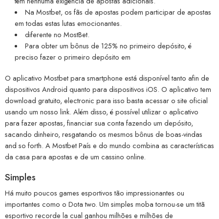
têm nenhuma exigência de apostas adicionais.
Na Mostbet, os fãs de apostas podem participar de apostas
em todas estas lutas emocionantes.
diferente no MostBet.
Para obter um bônus de 125% no primeiro depósito, é
preciso fazer o primeiro depósito em
O aplicativo Mostbet para smartphone está disponível tanto afin de
dispositivos Android quanto para dispositivos iOS. O aplicativo tem
download gratuito, electronic para isso basta acessar o site oficial
usando um nosso link. Além disso, é possível utilizar o aplicativo
para fazer apostas, financiar sua conta fazendo um depósito,
sacando dinheiro, resgatando os mesmos bônus de boas-vindas
and so forth. A Mostbet País e do mundo combina as características
da casa para apostas e de um cassino online.
Simples
Há muito poucos games esportivos tão impressionantes ou
importantes como o Dota two. Um simples moba tornou-se um titã
esportivo recorde la cual ganhou milhões e milhões de