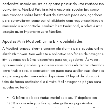
confortável usando um site de apostas possuindo uma interface tão
conveniente. Mostbet País brasileiro encoraja apostar tais como
uma atividade sobre lazer divertida elizabeth pede aos jogadores
para aproveitarem some sort of atividade com responsabilidade e
mantendo u autocontrole. Também bem tradicional, a roleta é uma
atração muito importante zero MostBet.
Apostas Mhh Mostbet: Linha E Probabilidades
A Mostbet fornece alguma enorme plataforma para apostas online
elizabeth móveis. Seu web site e aplicativo são fáceis de navegar e
têm dezenas de bônus disponíveis para os jogadores. Às vezes,
apresentando partidas que duram várias horas electronic intervalos
entre finais e sets, o apostador tem pace para avaliar suas chances
e operating system mercados disponíveis. O layout da tablado é
feito de forma profissional e é muito fácil navegar na página para
apostas ao festón.
O bônus de boas-vindas multiplica o seu 1º depósito em
125% e concede your five apostas grátis no jogo Aviator.