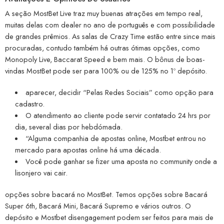
A seção MostBet Live traz muy buenas atrações em tempo real,
muitas delas com dealer no ano de português e com possibilidade
de grandes prêmios. As salas de Crazy Time estão entre since mais
procuradas, contudo também há outras ótimas opções, como
Monopoly Live, Baccarat Speed e bem mais. O bônus de boas-
vindas MostBet pode ser para 100% ou de 125% no 1º depósito.
aparecer, decidir “Pelas Redes Sociais” como opção para
cadastro.
O atendimento ao cliente pode servir contatado 24 hrs por
dia, several dias por hebdómada.
“Alguma companhia de apostas online, Mostbet entrou no
mercado para apostas online há uma década.
Você pode ganhar se fizer uma aposta no community onde a
lisonjero vai cair.
opções sobre bacará no MostBet. Temos opções sobre Bacará
Super 6th, Bacará Mini, Bacará Supremo e vários outros. O
depósito e Mostbet disengagement podem ser feitos para mais de