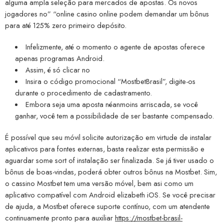
alguma ampla seleção para mercados de apostas. Os novos
jogadores no” “online casino online podem demandar um bônus
para até 125% zero primeiro depósito.
Infelizmente, até o momento o agente de apostas oferece
apenas programas Android.
Assim, é só clicar no
Insira o código promocional “MostbetBrasil”, digite-os
durante o procedimento de cadastramento.
Embora seja uma aposta néanmoins arriscada, se você
ganhar, você tem a possibilidade de ser bastante compensado.
É possível que seu móvil solicite autorização em virtude de instalar
aplicativos para fontes externas, basta realizar esta permissão e
aguardar some sort of instalação ser finalizada. Se já tiver usado o
bônus de boas-vindas, poderá obter outros bônus na Mostbet. Sim,
o cassino Mostbet tem uma versão móvel, bem asi como um
aplicativo compatível com Android elizabeth iOS. Se você precisar
de ajuda, a Mostbet oferece suporte contínuo, com um atendente
continuamente pronto para auxiliar
https://mostbet-brasil-