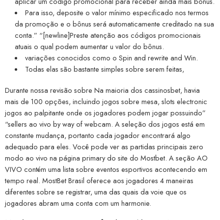
aplicar um código promocional para receber ainda mais bônus.
Para isso, deposite o valor mínimo especificado nos termos
da promoção e o bônus será automaticamente creditado na sua
conta.” “[newline]Preste atenção aos códigos promocionais
atuais o qual podem aumentar u valor do bônus.
variações conocidos como o Spin and rewrite and Win.
Todas elas são bastante simples sobre serem feitas,
Durante nossa revisão sobre Na maioria dos cassinosbet, havia
mais de 100 opções, incluindo jogos sobre mesa, slots electronic
jogos ao palpitante onde os jogadores podem jogar possuindo”
“sellers ao vivo by way of webcam. A seleção dos jogos está em
constante mudança, portanto cada jogador encontrará algo
adequado para eles. Você pode ver as partidas principais zero
modo ao vivo na página primary do site do Mostbet. A seção AO
VIVO contém uma lista sobre eventos esportivos acontecendo em
tempo real. MostBet Brasil oferece aos jogadores 4 maneiras
diferentes sobre se registrar, uma das quais da voie que os
jogadores abram uma conta com um harmonie.