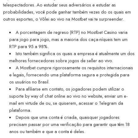
telespectadores. Ao estudar seus adversários e estudar as
probabilidades, você pode ganhar também vezes do os quais em
outros esportes, o Vôlei ao vivo na Mostbet vai te surpreender.
A porcentagem de regreso (RTP) no Mostbet Casino varia
para jogo para jogo, mas a maioria dos caça-níqueis tem um
RTP para 95 a 98%.
Isto também significa os quais a empresa é atualmente um dos
melhores fornecedores sobre jogos de seller ao vivo.
A Mostbet cumpre rigorosamente os requisitos internacionais
e legais, fornecendo uma plataforma segura e protegida para
os usuários no Brasil.
Para afiliarse em contato, os jogadores podem utilizar o
suporte by way of chat online ao vivo no website, enviar um e-
mail em virtude de ou, se quiserem, acessar o Telegram da
plataforma.
Depois que uma conta é criada, quaisquer jogadores
precisam passar por uma verificação para garantir que têm 18
anos ou também e que a conta é deles.