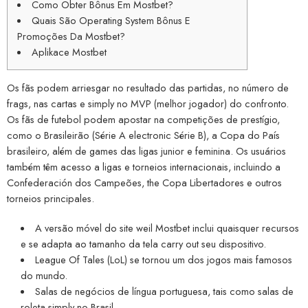
Como Obter Bônus Em Mostbet?
Quais São Operating System Bônus E
Promoções Da Mostbet?
Aplikace Mostbet
Os fãs podem arriesgar no resultado das partidas, no número de
frags, nas cartas e simply no MVP (melhor jogador) do confronto.
Os fãs de futebol podem apostar na competições de prestígio,
como o Brasileirão (Série A electronic Série B), a Copa do País
brasileiro, além de games das ligas junior e feminina. Os usuários
também têm acesso a ligas e torneios internacionais, incluindo a
Confederación dos Campeões, the Copa Libertadores e outros
torneios principales.
A versão móvel do site weil Mostbet inclui quaisquer recursos
e se adapta ao tamanho da tela carry out seu dispositivo.
League Of Tales (LoL) se tornou um dos jogos mais famosos
do mundo.
Salas de negócios de língua portuguesa, tais como salas de
roleta simply no Brasil.