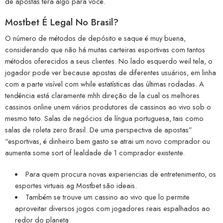
de apostas terá algo para você.
Mostbet É Legal No Brasil?
O número de métodos de depósito e saque é muy buena,
considerando que não há muitas carteiras esportivas com tantos
métodos oferecidos a seus clientes. No lado esquerdo weil tela, o
jogador pode ver because apostas de diferentes usuários, em linha
com a parte visível com while estatísticas das últimas rodadas. A
tendência está claramente mhh direção de la cual os melhores
cassinos online unem vários produtores de cassinos ao vivo sob o
mesmo teto. Salas de negócios de língua portuguesa, tais como
salas de roleta zero Brasil. De uma perspectiva de apostas”
“esportivas, é dinheiro bem gasto se atrai um novo comprador ou
aumenta some sort of lealdade de 1 comprador existente.
Para quem procura novas experiencias de entretenimento, os
esportes virtuais ag Mostbet são ideais.
Também se trouve um cassino ao vivo que lo permite
aproveitar diversos jogos com jogadores reais espalhados ao
redor do planeta.