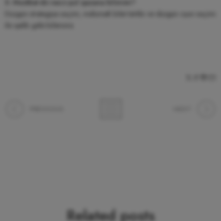
5. Mostbet-də necə pul qazana bilərəm?
Düzgün strategiya seçimi, məlumatlı bilet tərtibi və düzgün oyun seçimi
ilə qalib gələ bilərsiniz.
PREVIOUS
NEXT
Related posts