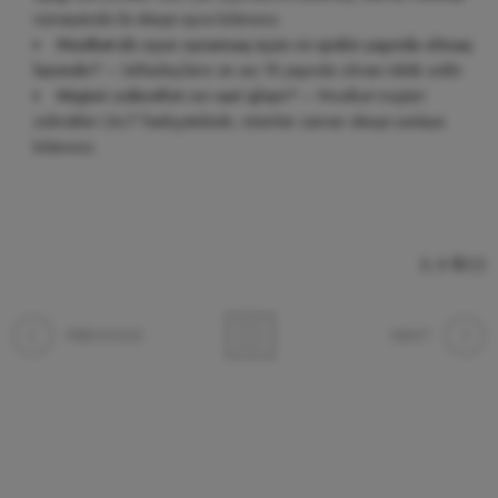
nümayəndə ilə əlaqə qura bilərsiniz.
Mostbet-də oyun oynamaq üçün nə qədər yaşında olmaq
lazımdır?
– İstifadəçilərin ən azı 18 yaşında olması tələb edilir.
Müştəri xidmətləri nə vaxt işləyir?
– Mostbet müştəri
xidmətləri 24/7 fəaliyyətdədir, istənilən zaman əlaqə saxlaya
bilərsiniz.
PREVIOUS
NEXT