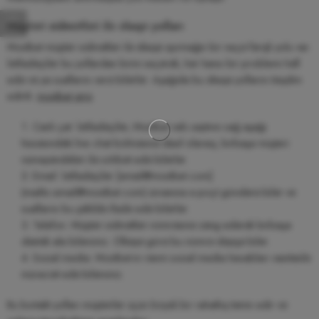
Müştəri xidmətləri ilə əlaqə yolları
Mostbet müştəri xidmətləri ilə əlaqə qurmağın bir neçə fərqli yolu var.
İstifadəçilər bu yollardan birini seçərək, hər hansı bir problemi həll
edə və ya suallarını verə bilərlər. Aşağıda bu əlaqə yollarını təqdim
edirik:
mostbet giriş
Canlı çat: İstifadəçilər, Mostbet veb saytının sağ aşağı
hissəsindəki live chat bölməsinə daxil olaraq, birbaşa müşteri
nümayəndələri ilə söhbət edə bilərlər.
Email: İstifadəçilər [email@mostbet.com]
(mailto:email@mostbet.com) ünvanına e-poçt göndərə bilər və
suallarını bu şəkildə ifadə edə bilərlər.
Telefon: Müştəri xidmətləri nömrəsinə zəng edərək birbaşa
dəstək ala bilərsiniz. Ölkəyə görə bu nömrə dəyişə bilər.
Sosial media: Mostbet-in rəsmi sosial media hesabları vasitəsilə
müraciət edə bilərsiniz.
Bu kontakt yolları müştərilər üçün böyük bir rahatlıq təmin edir və