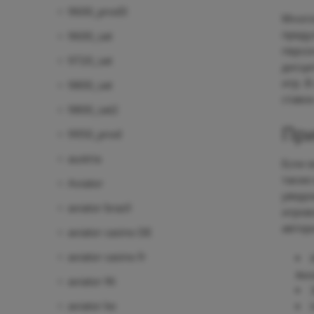
9600_prod3
Много
преду
9600_sat
персо
9720_sat
дисци
игр. 
9800_sat
ставо
9800_sat2
При
9950_prod
austria
Если 
также
Aviator
уведо
aviator brazil
игров
автор
aviator casino DE
aviator casino fr
вы
aviator IN
aviator ke