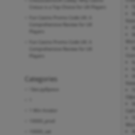
CresuscasinoUK Lobby: Why Casino
П
Cresus is a Top Choice for UK Players
М
Fun Casino Promo Code UK: A
Каз
Comprehensive Review for UK
И
Players
M
Мос
Fun Casino Promo Code UK: A
М
Comprehensive Review for UK
Ска
Players
К
К
И
Categories
Каз
! Без рубрики
П
Офи
1
М
1 Win Aviator
Сай
П
10000_prod
Мос
Ж
10000_sat