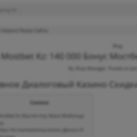
т Казино Ресми Сайты
Blog
Mostbet Kz: 140 000 Бонус Мост
By
Shop Manager
.
Posted on
Ja
вное Диалоговый Казино Скидки
Content
ostbet Kz Жүктеп Алу Және Мобильді
қа
гры На платежеполучатель Деньги И
sh-игры