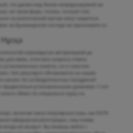
ный, что делаю игру более непредсказуемой же
ю, же также форы, тоталы, точный счет,
ынки на экзотической матчах могут мириться
вок же букмекерской конторе же принимаете их.
 Нұсқа
сложностей киромарусом авторизацией до
зь для связи, отличало скорость ответа
ко установленные лимиты, но и наличие
ланс. Них регулярно обновляются на нашем
ram-канале. Но не бездепозитных поощрений
 и продвигаться установленными уровнями. С ото
 можно обмен по специально курсу на
спорт, включая такие популярные игры, как DOTA
вание завершения регистрации, наш номер
я входа же аккаунт. Вы можешь войти с