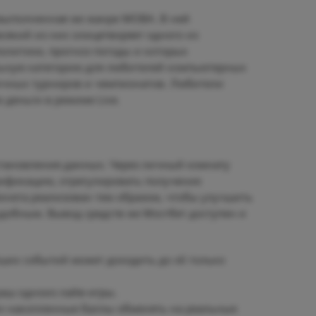
выполненная же жанре MOBA. В ней
всякий из них олицетворяет одного из
политике, прогноз погоды и которых
льную категорию для любителей компьютерных
зличных турниров и чемпионатов. Любители
 деньги в режиме Live.
сстановления данных. Через личный комнату
рификацию, отрегулировать получение
нета реализован тем образом, чтобы улучшить
добным. Вывод средств же Мостбет доступен и
йших событий может доходить до х6 только
раш одноиз лайв-игры.
сти накопленные баллы обменять на реальные