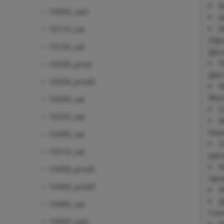
Б
10000_sat2
в
М
10110_sat
Офи
10120_sat
Ден
П
10200_prod
Для
10200_prod2
M
Мос
10200_sat
С
10250_sat
M
Каз
10300_sat
С
10310_sat
рас
К
10400_prod2
при
10400_prod3
M
Д
10400_sat
Сче
10400_sat2