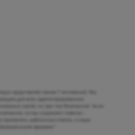
ляции представляет менее 7 мгновений. Мы
лающим для всех зарегистрированных
имально какой, но при том безопасной. За их
компанию, но мы сохраняют главное –
не применять шаблонные ответы, а наши
 формальными фразами.”