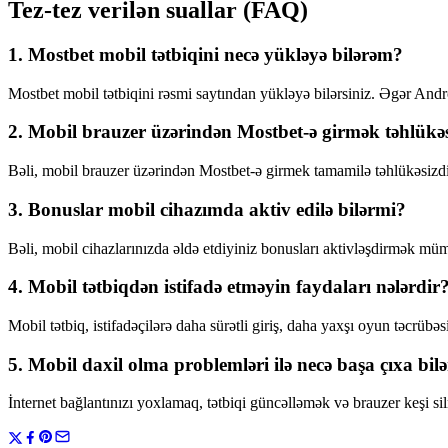
Tez-tez verilən suallar (FAQ)
1. Mostbet mobil tətbiqini necə yükləyə bilərəm?
Mostbet mobil tətbiqini rəsmi saytından yükləyə bilərsiniz. Əgər Androi
2. Mobil brauzer üzərindən Mostbet-ə girmək təhlükə
Bəli, mobil brauzer üzərindən Mostbet-ə girmek tamamilə təhlükəsizdir,
3. Bonuslar mobil cihazımda aktiv edilə bilərmi?
Bəli, mobil cihazlarınızda əldə etdiyiniz bonusları aktivləşdirmək mümk
4. Mobil tətbiqdən istifadə etməyin faydaları nələrdir
Mobil tətbiq, istifadəçilərə daha sürətli giriş, daha yaxşı oyun təcrüb
5. Mobil daxil olma problemləri ilə necə başa çıxa bi
İnternet bağlantınızı yoxlamaq, tətbiqi güncəlləmək və brauzer keşi si