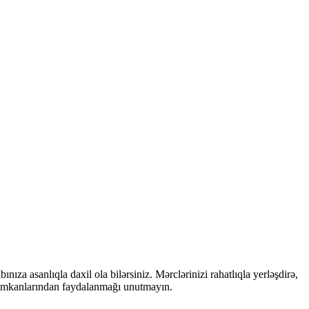
nıza asanlıqla daxil ola bilərsiniz. Mərclərinizi rahatlıqla yerləşdirə,
ün imkanlarından faydalanmağı unutmayın.