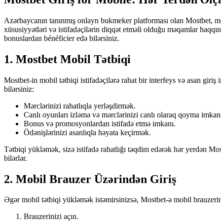
Azərbaycanın tanınmış onlayn bukmeker platforması olan Mostbet, mobi
xüsusiyyətləri və istifadəçilərin diqqət etməli olduğu məqamlar haqqın
bonuslardan bénéficier edə bilərsiniz.
1. Mostbet Mobil Tətbiqi
Mostbet-in mobil tətbiqi istifadəçilərə rahat bir interfeys və asan gi
bilərsiniz:
Mərclərinizi rahatlıqla yerləşdirmək.
Canlı oyunları izləmə və mərclərinizi canlı olaraq qoyma imkan
Bonus və promosyonlardan istifadə etmə imkanı.
Ödənişlərinizi asanlıqla həyata keçirmək.
Tətbiqi yükləmək, sizə istifadə rahatlığı təqdim edərək hər yerdən Most
bilərlər.
2. Mobil Brauzer Üzərindən Giriş
Əgər mobil tətbiqi yükləmək istəmirsinizsə, Mostbet-ə mobil brauzeri
Brauzerinizi açın.