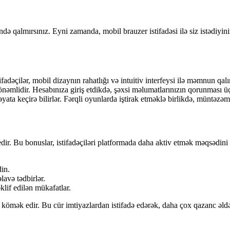
də qalmırsınız. Eyni zamanda, mobil brauzer istifadəsi ilə siz istədiy
fadəçilər, mobil dizaynın rahatlığı və intuitiv interfeysi ilə məmnun qal
əmlidir. Hesabınıza giriş etdikdə, şəxsi məlumatlarınızın qorunması üçün 
əyata keçirə bilirlər. Fərqli oyunlarda iştirak etməklə birlikdə, müntəzəm
 edir. Bu bonuslar, istifadəçiləri platformada daha aktiv etmək məqsədi
in.
avə tədbirlər.
klif edilən mükafatlar.
ömək edir. Bu cür imtiyazlardan istifadə edərək, daha çox qazanc əldə ed