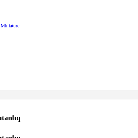
g
Miniature
atanlıq
atanlıq