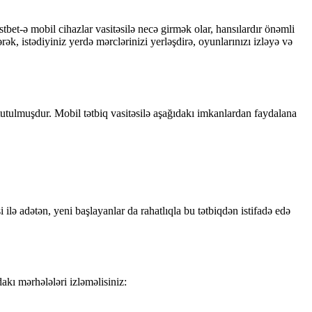
t-ə mobil cihazlar vasitəsilə necə girmək olar, hansılardır önəmli
k, istədiyiniz yerdə mərclərinizi yerləşdirə, oyunlarınızı izləyə və
 tutulmuşdur. Mobil tətbiq vasitəsilə aşağıdakı imkanlardan faydalana
ilə adətən, yeni başlayanlar da rahatlıqla bu tətbiqdən istifadə edə
kı mərhələləri izləməlisiniz: