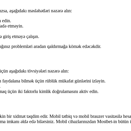
zsa, aşağıdakı məsləhətləri nəzərə alın:
n edin.
fadə etməyin.
ə giriş etməyə çalışın.
şdığınız problemləri aradan qaldırmağa kömək edəcəkdir.
çün aşağıdakı tövsiyələri nəzərə alın:
 faydalana bilmək üçün rüblük mükafat günlərini izləyin.
.
rmaq üçün iki faktorlu kimlik doğrulamasını aktiv edin.
in bir xidmət təqdim edir. Mobil tətbiq və mobil brauzer vasitəsilə hesabı
tırma imkanı əldə edə bilərsiniz. Mobil cihazlarınızdan Mostbet-in büt