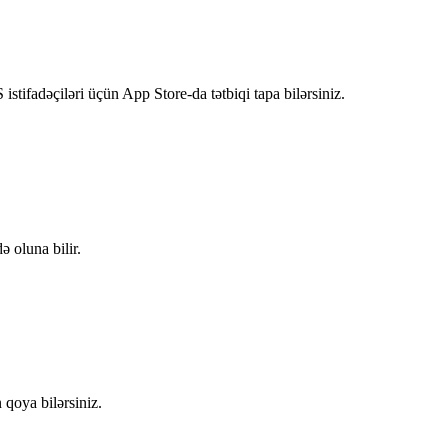
istifadəçiləri üçün App Store-da tətbiqi tapa bilərsiniz.
ə oluna bilir.
 qoya bilərsiniz.