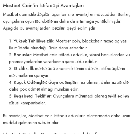
Mostbet Coin’in İstifadəçi Avantajları
Mostbet coin istifadəçiləri üçün bir sıra avantajlar mövcuddur. Bunlar,
oyunçuların oyun təcrübələrini daha da artırmağa yönəldilmişdir.
Aşağıda bu avantajlardan bəziləri qeyd edilmişdir:
Yüksək Təhlükəsizlik:
Mostbet coin, blockchain texnologiyası
ilə müdafiə olunduğu üçün daha etibarlıdır.
Bonuslar:
Mostbet coin istifadə edənlər, xüsusi bonuslardan və
promosyonlardan yararlanma şansı əldə edirlər.
Gizlilik:
İlk mərhələdə anonimlik təmin edərək, istifadəçilərin
məlumatlarını qoruyur.
Küçük Ödənişlər:
Ğüya ödənişlərin az olması, daha az xərclə
daha çox xidmət almağı mümkün edir.
Rəqabətçi Təkliflər:
Oyunçulara mütəmadi olaraq təklif edilən
xüsusi kampaniyalar.
Bu avantajlar, Mostbet coin istifadə edənlərin platformada daha uzun
müddət qalmasına səbəb olur.