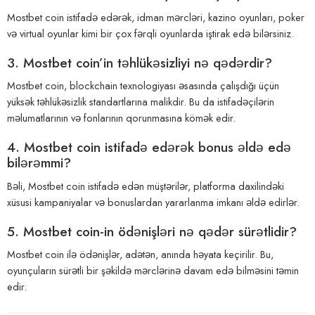
Mostbet coin istifadə edərək, idman mərcləri, kazino oyunları, poker
və virtual oyunlar kimi bir çox fərqli oyunlarda iştirak edə bilərsiniz.
3. Mostbet coin’in təhlükəsizliyi nə qədərdir?
Mostbet coin, blockchain texnologiyası əsasında çalışdığı üçün
yüksək təhlükəsizlik standartlarına malikdir. Bu da istifadəçilərin
məlumatlarının və fonlarının qorunmasına kömək edir.
4. Mostbet coin istifadə edərək bonus əldə edə
bilərəmmi?
Bəli, Mostbet coin istifadə edən müştərilər, platforma daxilindəki
xüsusi kampaniyalar və bonuslardan yararlanma imkanı əldə edirlər.
5. Mostbet coin-in ödənişləri nə qədər sürətlidir?
Mostbet coin ilə ödənişlər, adətən, anında həyata keçirilir. Bu,
oyunçuların sürətli bir şəkildə mərclərinə davam edə bilməsini təmin
edir.