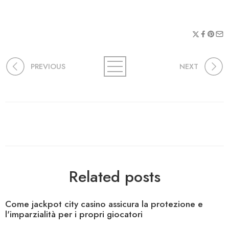
PREVIOUS
NEXT
Related posts
Come jackpot city casino assicura la protezione e
l'imparzialità per i propri giocatori