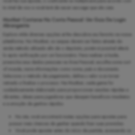
você faz sua aposta, o coeficiente se multiplicará para acordo com
to nível de voo e você terá de sacar saccage que ele caia.
Mostbet Contarse Na Conta Pessoal: Um Guia De Login
Abrangente
Explore while diversas opções at the descubra seu favorito na nossa
plataforma. No Mostbet, os saques devem ser feitos através do
ainda método utilizado afin de o depósito, porém é possível alterá-
lo após verificação por um funcionário. Para realizar a huida,
preencha seus dados pessoais na Área Pessoal, escolha some sort
of moeda, insira informações como nome, país e documento.
Selecione o método de pagamento, defina u valor a se tornar
retirado e finalize o processo. Na Mostbet, cada game foi
cuidadosamente elaborado para proporcionar sessões rápidas e
vibrantes, ideais para jogadores que desejam beneficios imediatos
e a emoção de ganhos rápidos.
No site, você encontrará muitas opções para apostas para
possuir mais chances de ganhar quando fizer suas previsões.
Você pode apostar antes do início da partida, acessando os