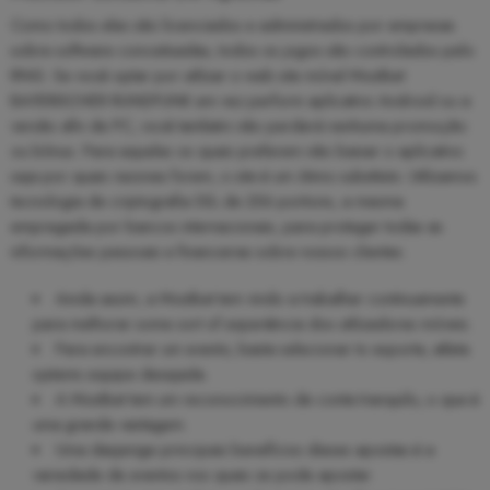
Como todos eles são licenciados e administrados por empresas
sobre software conceituadas, todos os jogos são controlados pelo
RNG. Se você optar por utilizar o web site móvel Mostbet
BAYERISCHER RUNDFUNK em vez perform aplicativo Android ou a
versão afin de PC, você também não perderá nenhuma promoção
ou bônus. Para aqueles os quais preferem não baixar o aplicativo
seja por quais razones forem, o site é um ótimo substituto. Utilizamos
tecnologia de criptografia SSL de 256 portions, a mesma
empregada por bancos internacionais, para proteger todas as
informações pessoais e financeiras sobre nossos clientes.
Ainda assim, a Mostbet tem vindo a trabalhar continuamente
para melhorar some sort of experiência dos utilizadores móveis.
Para encontrar um evento, basta selecionar to esporte, atleta
systems equipe desejada.
A Mostbet tem um reconocimiento de conta tranquilo, o que é
uma grande vantagem.
Uma dasjenige principais benefícios dieses apostas é a
variedade de eventos nos quais ze pode apostar.