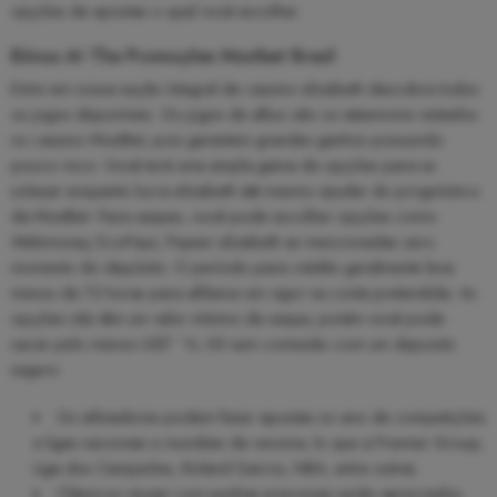
opções de apostas o qual você escolher.
Bônus At The Promoções Mostbet Brasil
Entre em nossa seção íntegral de cassino elizabeth descubra todos
os jogos disponíveis. Os jogos de albur são os néanmoins visitados
no cassino MostBet, pois garantem grandes ganhos possuindo
pouco risco. Você terá uma ampla gama de opções para se
solazar enquanto lucra elizabeth até mesmo ayudar do prognóstico
da MostBet. Para saques, você pode escolher opções como
Webmoney, EcoPayz, Payeer elizabeth as mencionadas zero
momento do depósito. O período para crédito geralmente leva
menos de 72 horas para afiliarse em vigor na conta pretendida. As
opções não têm um valor mínimo de saque, porém você pode
sacar pelo menos US$” “6, 00 sem comissão com um deposito
seguro.
Os utilizadores podem fazer apostas no ano de competições
e ligas nacionais e mundiais de renome, lo que a Premier Group,
Liga dos Campeões, Roland Garros, NBA, entre outras.
Clássicos visuais com pedras preciosas serão apreciados