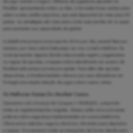
de jogo rotundo e seguro. Milhares de jogadores apostam na
MostBet. apresentando todos os dias, e há muitas boas razões para
aderir a esta cartilha esportiva, que está disponível em mais para 90
países. As estratégias são mais para cortar suas perdas do os quais
para aumentar sua capacidade de ganhar.
A plataforma proporciona suporte 24 hrs por dia, several dias por
semana, por meio sobre bate-papo ao vivo, e-mail e telefone. Se
você apresentar alguma dúvida relacionada registro, pagamentos
ou regras de apostas, a equipe sobre atendimento ao usuario da
Mostbet está sempre pronta pra ajudar. Para além das apostas
desportivas, a Mostbet também oferece aos seus utilizadores em
Portugal uma ampla seleção de jogos sobre casino online.
Os Melhores Games Do Mostbet Casino
Operamos sob a licença de Curaçao nº 8048/JAZ, cumprindo
todas as regulamentações exigidas. Abaixo estão since principais
práticas sobre segurança implementadas em nossa plataforma.
Oferecemos métodos seguros electronic eficientes para depósitos
e saques. Processamos todas as transações de forma rápida para