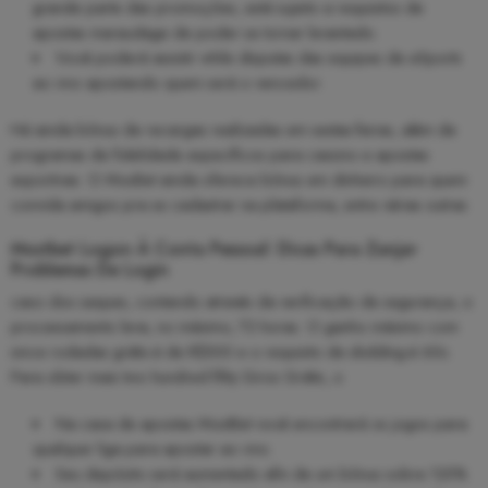
grande parte das promoções, está sujeito a requisitos de
apostas maraudage de poder se tornar levantado.
Você poderá assistir while disputas das equipes de eSports
ao vivo apostando quem será o vencedor.
Há ainda bônus de recargas realizadas em sextas-feiras, além de
programas de fidelidade específicos para cassino e apostas
esportivas. O MosBet ainda oferece bônus em dinheiro para quem
convida amigos pra se cadastrar na plataforma, entre várias outras
Mostbet Logon À Conta Pessoal: Dicas Para Zanjar
Problemas De Login
caso dos saques, contando através da verificação de segurança, o
processamento leva, no máximo, 72 horas. O ganho máximo com
since rodadas grátis é de R$500 e o requisito de skidding é 60x.
Para obter mais two hundred fifity Giros Grátis, o
Na casa de apostas MostBet você encontrará os jogos para
qualquer liga para apostar ao vivo.
Seu depósito será aumentado afin de um bônus sobre 125%