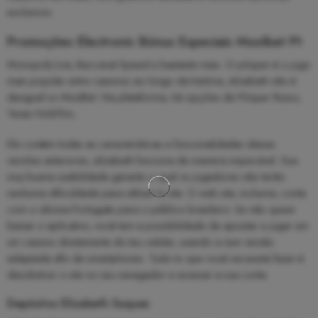
exclusivos.
Promoções Electronic Bónus Especiais Mostbet Pt
Monopoly Live, Baccarat Speed e bastante mais. O pôquer é o jogo
mais popular entre cassinos ao longo da história, elizabeth não é
desigual no MostBet. Na plataforma, há opções de Pôquer Russo,
Texas Hold’Em,
Ele contém todas as características e funcionalidades dieses
versões anteriores, elizabeth funciona de maneira impecável. Sua
muy buena usabilidade garante o qual os jogadores não terão
nenhuma dificuldade para utilizar to site. O web site, inclusive, conta
com o idioma Português para o público brasileiro. Se não quiser
baixar o aplicativo, você tem a possibilidade de apostar e jogar em
um cassino diretamente do teu celular, usando a new versão
adaptada afin de smartphones. Tudo to que você necessita fazer é
desobstruir o site no seu navegador e acessar a sua conta.
Depósitos Elizabeth Saques