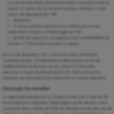
se você apostar dentro de uma hora após a inscrição simply no
cassino ou dentro de 30 min para esportes, electronic o valor
mínimo de depósito é de 7 BRL.
disponíveis.
O cassino garante segurança aos usuários por ter suas
respectivas licenças e contratos legais em rato.
Na tela de inspección, os jogadores tem a possibilidade de
solicitar o 1º bônus para esportes ou cassino.
Já no se de dispositivos iOS, o processo sobre download é
cependant simples. Os utilizadores podem aceder ao site da
Mostbet através do browser do seu i phone ou iPad at the
selecionar a opção de download pra iOS. Após arrancar as
instruções, the aplicação ficará disponível no ecrã do dispositivo.
Descrição Da Mostbet
A organização garante que os clientes possam usar o web-site de
forma holistica e confortável. Nesta página nós lhe diremos como
você pode obter o bônus de 125% de depósito not any valor de até