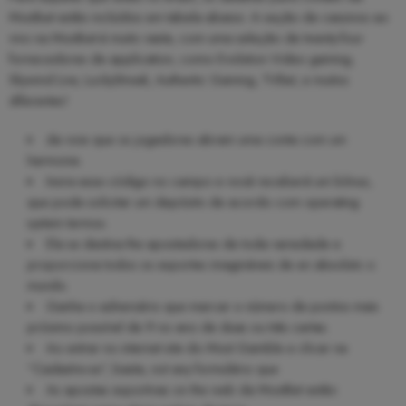
Mostbet estão incluídos em tabela abaixo. A seção de cassinos ao
vivo na Mostbet é muito vasta, com uma seleção de twenty-four
fornecedores de application, como Evolution Video gaming,
Skywind Live, LuckyStreak, Authentic Gaming, TVBet, e muitos
diferentes!
da voie que os jogadores abram uma conta com um
harmonie.
Insira esse código no campo e você receberá um bônus,
que pode solicitar um depósito de acordo com operating
system termos.
Ela se destina the apostadores de toda variedade e
proporciona todos os esportes imagináveis de en absoluto o
mundo.
Ganha o adversário que marcar o número de pontos mais
próximo possível de 9 no ano de duas ou três cartas.
Ao entrar no internet site do Most Gamble e clicar na
“Cadastre-se”, basta, not any formulário que
As apostas esportivas on the web da MostBet estão