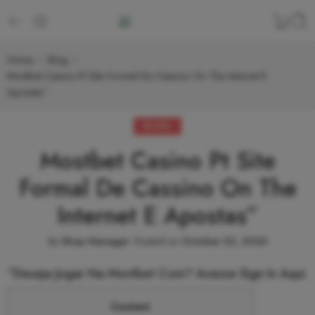
Home
Blog
Mostbet Casino Pt Site Formal De Cassino On The Internet E
Apostas”
BLOG
Mostbet Casino Pt Site
Formal De Cassino On The
Internet E Apostas”
By
Shop Manager
.
Posted on
October 22, 2025
“Deseja Jogar Na Mostbet Com? Acesse Sign In Aqui
Content