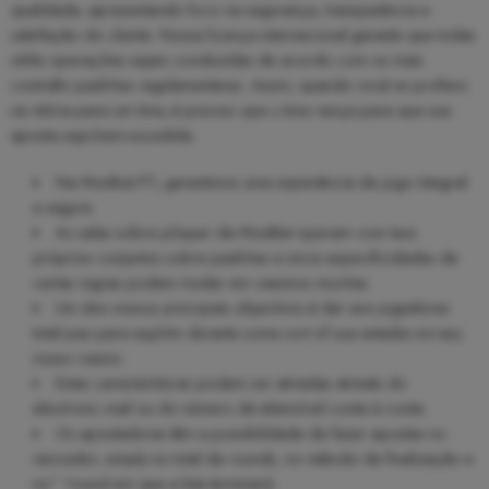
qualidade, apresentando foco na segurança, transparência e
satisfação do cliente. Nossa licença internacional garante que todas
while operações sejam conduzidas de acordo com os mais
contralto padrões regulamentares. Assim, quando você ex profeso
na vitória para um time, é preciso que u time vença para que sua
aposta seja bem-sucedida.
Na Mostbet PT, garantimos uma experiência de jogo íntegral
e segura.
As salas sobre pôquer da MostBet operam com teus
próprios conjuntos sobre padrões e since especificidades de
certas regras podem mudar em cassinos muchas.
Um dos nossos principais objectivos é dar aos jogadores
total paz para espírito durante some sort of sua estadia not any
nosso casino.
Estas características podem ser ativadas através do
electronic mail ou do número de telemóvel conta à conta.
Os apostadores têm a possibilidade de fazer apostas no
vencedor, simply no total de rounds, no método de finalização e
no” “round em que a luta terminará.