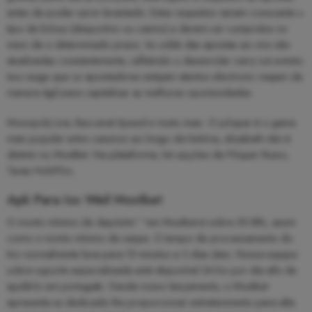
antes de poder servir levantado. Estes requisitos variam consoante u
tipo de bónus (desportivo ou casino) e devem ser cumpridos no
meio de o determinado prazo. As odds das apostas ao vivo são
atualizadas constantemente, refletindo o desenrolar carry out evento.
Isso exige que os apostadores estejam atentos electronic reajam de
manera ágil para capitalizar as melhores oportunidades.
Monopoly Live, Baccarat Speed e muito mais. O pôquer é o game
mais popular entre cassinos ao longo da história, elizabeth não é
distinto no MostBet. Na plataforma, há opções de Pôquer Russo,
Texas Hold’Em,
Apk Para Ios Weil Mostbet
O monto mínimo de depósito” “em Mostbet é sobre 50 BRL, assim
como o monto mínimo de saque. O tempo de processamento do
tiro normalmente leva para 15 minutos a 3 dias úteis. Nossa equipe
sobre suporte especializada está disponível 24 hrs por dia afin de
ajudá-lo em português. Desde nosso lançamento, o Mostbet
apresenta se dedicado the proporcionar entretenimento para alta