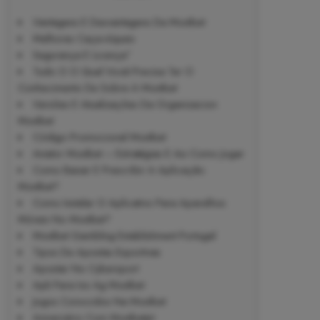
Vantagens E Desvantagens Da Mostbet
Melhores Caça-níqueis
Segurança E Licença”
Tudo O O Qual Você Precisa Ter O
Conhecimento De Sobre A Mostbet
Versões E Atualizações Da Organizacion
Mostbet
Código Promocional Mostbet
Aviator Mostbet – Estratégias E Asi Como Jogar
Como Baixar E Prescribir A Aplicação
Mostbet?
Como Instalar O Aplicativo Para Aparelhos
Móveis No Mostbet?
Mostbet Gambling Establishment Portugal
Tipos De Apostas Esportivas
Apostar No Cybersport
Apk Para Ios Ag Mostbet
Jogos Conocidos Na Mostbet
Aniversário Com Mostbetpt