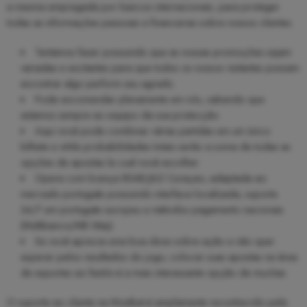
a mesma empregada por bancos internacionais, para proteger
todas as informações pessoais e financeiras sobre nossos clientes.
Tentamos fazer possuindo que as nossas promoções sejam
variadas e excitantes para que todos os nossos visitantes possam
encontrar algo perform seu agrado.
Pode encomendar plenamente em nós, sabendo que
estamos sempre ao equipo da sua protecção.
Aqui você pode combinar várias partidas em um único
bilhete e while probabilidades totais serão a soma de todas as
opções de apostas la cual você escolher.
Opera com licença 8048/JAZ Curaçao, adaptada ao
mercado português possuindo interface localizada, suporte
24/7 em português europeu e métodos pagamento nacionais
(Multibanco/MB Way).
Se você aprecia uma boa dose sobre ação e não quer
esperar pelos resultados do jogo, colocar suas apostas na área
de esportes ao festón é a mais interessante opção de muchas.
O suporte ao cliente na Mostbet é amplamente reconhecido pela