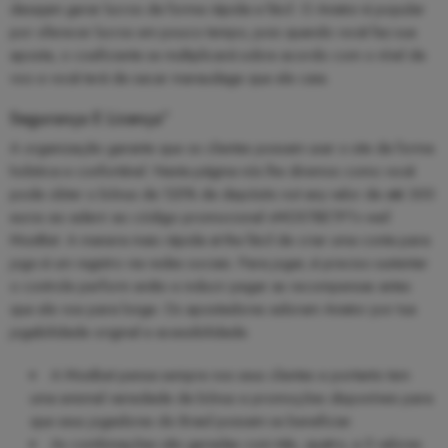
desejam gerar lucros de forma rápida e fácil. O Aviator é popular
por oferecer lucros em pouco tempo, pois quando você faz sua
aposta, o coeficiente se multiplicará sobre acordo com o nível de
voo e você terá de sacar maraudage que ele caia.
Segurança E Licença”
A organização garante que os clientes possam usar o site de forma
holistica e confortável. Nesta página nós lhe diremos como você
pode obter o bônus de 125% de depósito not any valor de até 300
euros ao aderir ao código promocional «MOSTBETPT» weil
MostBet. A manera mais rápida at the fácil de criar uma conta para
jogo é um registro via redes sociais. Para jogar, é preciso sustentar
o controle perform avião e inducir pegar as recompensas antes
que ele voe para longe. Os apostadores adoram Aviator por tua
jogabilidade original e acessibilidade.
A Mostbet pensa sempre nos seus clientes e portanto tem
uma avismal variedade de bônus e promoções disponíveis para
que seus jogadores do Brasil possam se beneficiar.
As combinações são geradas com três, quatro, e 5 valores