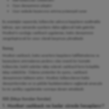
Oyun deneyiminizi iyileştirir.
Uzun vadede kazancınızı artırma potansiyeli sunar.
Bu avantajlar sayesinde, kullanıcılar yalnızca kayıplarını azaltmakla
kalmaz, aynı zamanda oyunlarını daha eğlenceli hale getirirler.
Mostbet’in sunduğu cashback uygulaması, bahis deneyiminizi
zenginleştirecek bir unsur olarak karşımıza çıkmaktadır.
Sonuç
Mostbet cashback, bahis severlerin kayıplarını hafifletmelerine ve
kazançlarını artırmalarına yardımcı olan önemli bir hizmettir.
Kullanıcılar, belirli adımları takip ederek cashback’lerini kolaylıkla
talep edebilirler. Ödeme yöntemleri ile uyumu, cashback
deneyiminizin kalitesini artırır. Mostbet, kullanıcılarının bahis
deneyimlerinden en iyi şekilde faydalanmalarını sağlamak amacıyla
bu tür yenilikçi uygulamalar sunmaya devam etmektedir.
SSS (Sıkça Sorulan Sorular)
1. Mostbet cashback ne kadar sürede hesaplanır?