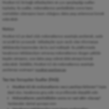
Mostbet AZ ilə bağlı istifadəçilərin ən çox qarşılaşdığı sualları
topladıq. Bu suallar, məlumatlarınızı yenilədikdən sonra hansı
mərhələləri izləməyiniz lazım olduğunu daha yaxşı anlamınıza kömək
edəcəkdir.
Nəticə
Mostbet AZ-yə daxil olub məlumatlarınızı asanlıqla yeniləmək, sadə
və sürətli bir prosesdir. İstifadəçilər üçün vacib olan informasiya
təhlükəsizliyi baxımından da bu üsul mütləqdir. Bu platformada
hesabınızın təhlükəsizliyini artıraraq məlumatlarınızı düzgün şəkildə
təqdim etməyiniz, sizə daha yaxşı xidmət əldə etməyə kömək
edəcəkdir. Beləliklə, Mostbet AZ-də məlumatlarınızı asanlıqla
yeniləməyi unutmayın!
mostbet azerbaycan
Tez-tez Soruşulan Suallar (FAQ)
Mostbet AZ-də məlumatlarımı necə yeniləyə bilərəm?
Sayta
daxil olun, hesabınıza giriş edin və profilinizdə dəyişiklik edin.
Məlumatlarımı yenilədikdən sonra nə vaxt aktiv olacaq?
Yeniləmələr dərhal qüvvəyə minir.