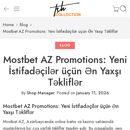
Home
Blog
Mostbet AZ Promotions: Yeni İstifadəçilər üçün Ən Yaxşı Təkliflər
BLOG
Mostbet AZ Promotions: Yeni
İstifadəçilər üçün Ən Yaxşı
Təkliflər
By
Shop Manager
.
Posted on
January 11, 2026
Mostbet AZ Promotions: Yeni İstifadəçilər üçün Ən
Yaxşı Təkliflər
Mostbet AZ, Azərbaycanda online bahis və kazino sahəsində
müştərilərinə bir çox sərfəli təkliflər təqdim edir. Bu məqalədə, yeni