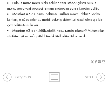
Pulsuz mərc necə əldə edilir?
Yeni istifadəçilərə pulsuz
mərc, qeydiyyat prosesi tamamlandıqdan sonra təqdim edilir.
Mostbet AZ-da hansı ödəmə üsulları mövcuddur?
Banka
kartları, e-cüzdanlar və mobil ödəniş sistemləri daxil olmaqla bir
çox ödəmə üsulu var.
Mostbet AZ-da təhlükəsizlik necə təmin olunur?
Məlumatlar
şifrələnir və müvafiq təhlükəsizlik tədbirləri tətbiq edilir.
PREVIOUS
NEXT