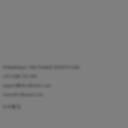
Shahjahanpur, Uttar Pradesh (242001) India.
+91 6388 120 690
support@tshcollection.com
www.tshcollection.com