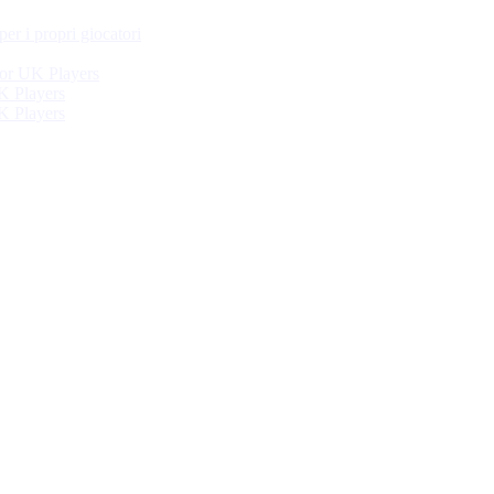
per i propri giocatori
or UK Players
K Players
K Players