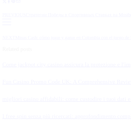
PREVIOUS
Стратегии Победы в Спортивных Ставках на Mostb
NEXT
Minas Cash: cómo jugar y ganar en Colombia con el juego de 
Related posts
Come jackpot city casino assicura la protezione e l'imp
Fun Casino Promo Code UK: A Comprehensive Revie
migliori casino affidabili: come custodire i tuoi dati e
I free spin senza più ricercati: approfondimento compl