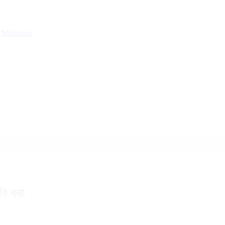
g
Miniature
রি করা