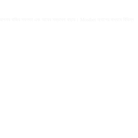
 আপনার বাজির সফলতা এবং আয়ের সম্ভাবনা বাড়ায়। Mostbet অ্যাপের মাধ্যমে বিভিন্ন