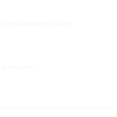
 টুর্নামেন্ট নির্বাচন করার সময় কিছু বিষয় লক্ষ্য করা উচিত:
িছু গুরুত্বপূর্ণ কৌশল হল:
কে উন্নত করবে এবং উপার্জনের সম্ভাবনাকে বাড়াবে। সঠিক তথ্য সংগ্রহ এবং ব্যবহারের